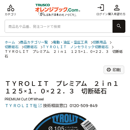
category
login
person
ログイン
購入希望の方
カテゴリ
search
ホーム
商品カテゴリ一覧
電動・油圧・空圧工具
切断用品
切断砥石
切断砥石
ＴＹＲＯＬＩＴ ノンセラミック切断砥石
ＴＹＲＯＬＩＴ プレミアム ２ｉｎ１ １２５×１．０×２２．３ 切断砥
石
print
印刷
ＴＹＲＯＬＩＴ プレミアム ２ｉｎ１
１２５×１．０×２２．３ 切断砥石
PREMIUM Cut Off Wheel
ＴＹＲＯＬＩＴ社
技術相談窓口
0120-509-849