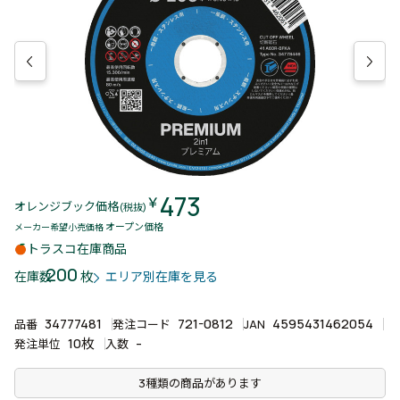
473
￥
オレンジブック価格
(税抜)
オープン価格
メーカー希望小売価格
トラスコ在庫商品
200
枚
在庫数
エリア別在庫を見る
34777481
721-0812
4595431462054
品番
発注コード
JAN
10枚
-
発注単位
入数
3種類の商品があります