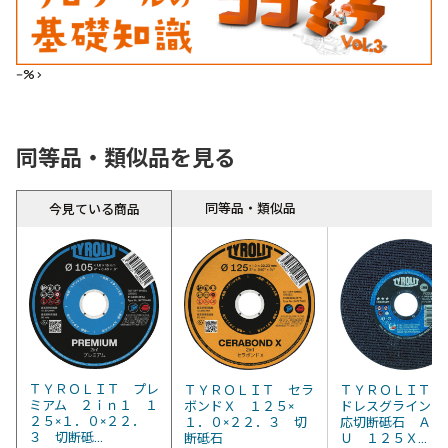
--%>
同等品・類似品を見る
同等品・類似品
今見ている商品
ＴＹＲＯＬＩＴ プレ
ＴＹＲＯＬＩＴ セラ
ＴＹＲＯＬＩＴ 
ミアム ２ｉｎ１ １
ボンドＸ １２５×
ドレスグラインダ
２５×１．０×２２．
１．０×２２．３ 切
応切断砥石 ＡＣ
３ 切断砥...
断砥石
Ｕ １２５Ｘ...