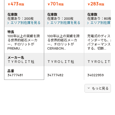
473
701
283
￥
￥
￥
税抜
税抜
税抜
在庫数
在庫数
在庫数
在庫あり：200枚
在庫あり：200枚
在庫あり：80枚
エリア別在庫を見る
エリア別在庫を見る
エリア別在庫を
特長
100年以上の実績を誇
100年以上の実績を誇
充電式のディスク
る世界的砥石メーカ
る世界的砥石メーカ
インダーでも、最
ー、チロリットが
ー、チロリットが
パフォーマンスを
PREMIU...
CERABON...
する、切断...
メーカー名
ＴＹＲＯＬＩＴ社
ＴＹＲＯＬＩＴ社
ＴＹＲＯＬＩＴ社
品番
34777481
34777482
34022959
expand_more
もっと見る