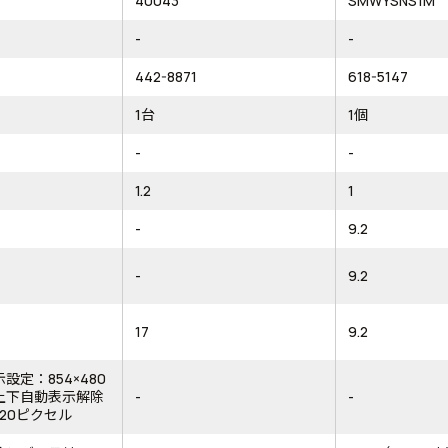
40043
SMWYSNS1M
-
-
442-8871
618-5147
1台
1個
-
-
1.2
1
-
9.2
-
9.2
17
9.2
設定：854×480
上下自動表示解除
-
-
×720ピクセル