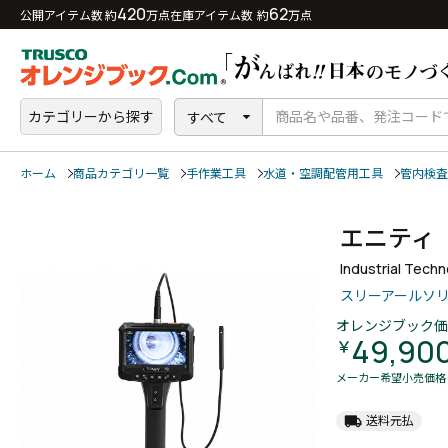
420
62
公開アイテム数 約
万点
在庫アイテム数 約
万点
カテゴリーから探す
すべて
ホーム
商品カテゴリ一覧
手作業工具
水道・空調配管用工具
管内検査
エニティ
Industrial Tech
スリーアールソ
オレンジブック価
49,90
￥
メーカー希望小売価格
local_shipping
送料元払