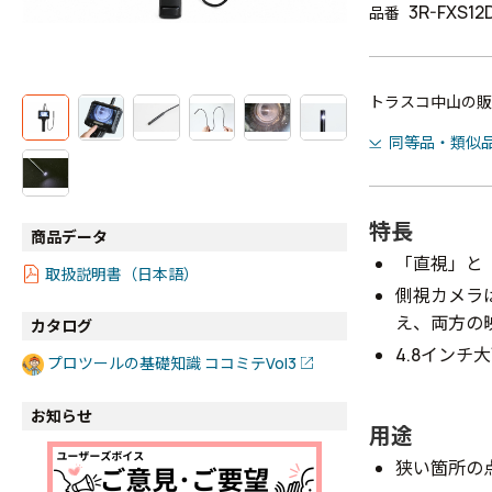
3R-FXS12
品番
トラスコ中山の販
同等品・類似
特長
商品データ
「直視」と
取扱説明書（日本語）
側視カメラ
え、両方の
カタログ
4.8イン
プロツールの基礎知識 ココミテVol3
お知らせ
用途
狭い箇所の