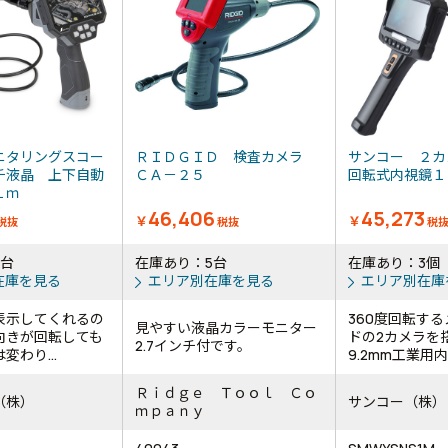
ニタリングスコー
ＲＩＤＧＩＤ 検査カメラ
サンコー ２カ
チ液晶 上下自動
ＣＡ－２５
回転式内視鏡
 １ｍ
46,406
45,273
￥
￥
税抜
税抜
税
5台
在庫あり：5台
在庫あり：3個
在庫を見る
エリア別在庫を見る
エリア別在庫
表示してくれるの
360度回転す
見やすい液晶カラーモニター
向きが回転しても
ドの2カメラを
2.7インチ付です。
変わり...
9.2mm工業用内視
Ｒｉｄｇｅ Ｔｏｏｌ Ｃｏ
（株）
サンコー（株）
ｍｐａｎｙ