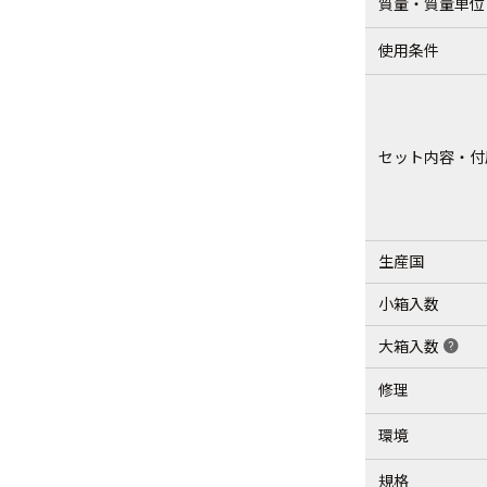
質量・質量単位
使用条件
セット内容・付
生産国
小箱入数
大箱入数
help
修理
環境
規格