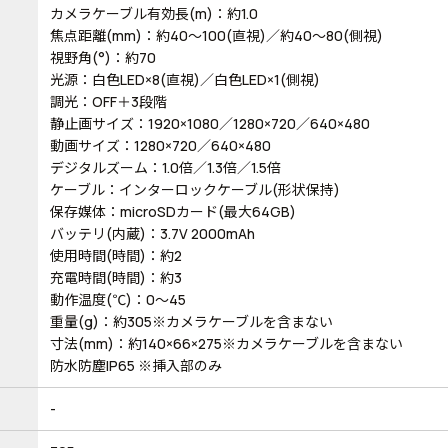
カメラケーブル有効長(m)：約1.0
焦点距離(mm)：約40～100(直視)／約40～80(側視)
視野角(°)：約70
光源：白色LED×8(直視)／白色LED×1(側視)
調光：OFF＋3段階
静止画サイズ：1920×1080／1280×720／640×480
動画サイズ：1280×720／640×480
デジタルズーム：1.0倍／1.3倍／1.5倍
ケーブル：インターロックケーブル(形状保持)
保存媒体：microSDカード(最大64GB)
バッテリ(内蔵)：3.7V 2000mAh
使用時間(時間)：約2
充電時間(時間)：約3
動作温度(℃)：0～45
重量(g)：約305※カメラケーブルを含まない
寸法(mm)：約140×66×275※カメラケーブルを含まない
防水防塵IP65 ※挿入部のみ
-