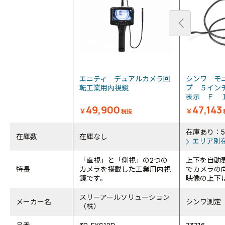
エニティ デュアルカメラ回
シンワ モ
転工業用内視鏡
プ ５イン
表示 Ｆ
49,900
47,143
￥
￥
税抜
在庫あり：
在庫数
在庫なし
エリア別
「直視」と「側視」の2つの
上下を自動
特長
カメラを搭載した工業用内視
でカメラの
鏡です。
映像の上下は
スリーアールソリューション
メーカー名
シンワ測定
（株）