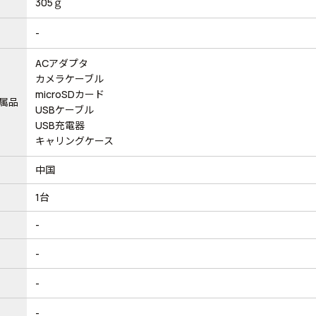
305ｇ
-
ACアダプタ
カメラケーブル
microSDカード
属品
USBケーブル
USB充電器
キャリングケース
中国
1台
-
-
-
-