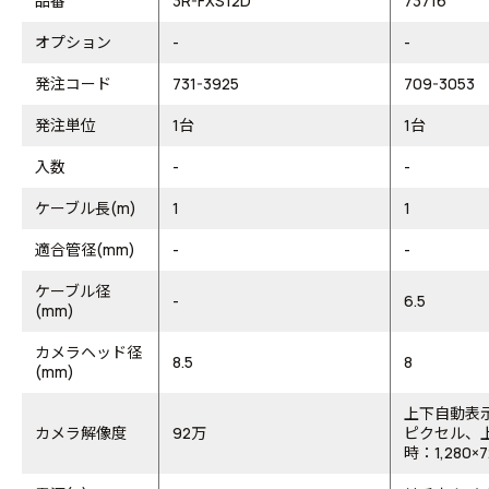
品番
3R-FXS12D
73716
オプション
-
-
発注コード
731-3925
709-3053
発注単位
1台
1台
入数
-
-
ケーブル長(m)
1
1
適合管径(mm)
-
-
ケーブル径
-
6.5
(mm)
カメラヘッド径
8.5
8
(mm)
上下自動表示
カメラ解像度
92万
ピクセル、
時：1,280