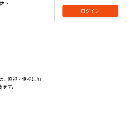
-
数
ログイン
面は、直視・側視に加
きます。
。