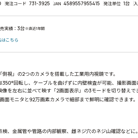
D
731-3925
4589557955415
1台
発注コード
JAN
発注単位
入
3台
売実績：
※直近1年間
品はこちら
「側視」の2つのカメラを搭載した工業用内視鏡です。
は350°回転し、ケーブルを曲げずに内壁検査が可能、撮影画
映像を左右に並べて映す「2画面表示」の3モードを切り替えで
チ大画面モニタと92万画素カメラで細部まで鮮明に確認できます。
点検、金属管や管路の内部観察、雌ネジ穴のネジ山確認などに