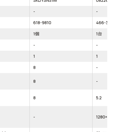
SKDYSNS1M
082262A
-
-
618-9810
466-3964
1個
1台
-
-
1
1
8
-
8
-
8
5.2
-
1280×720ピクセル