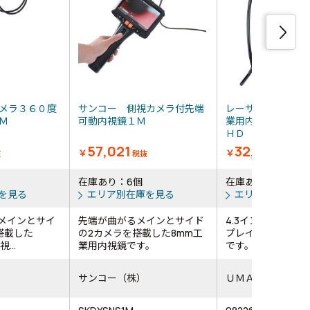
メラ３６０度
サンコー 側視カメラ付先端
レーザーライナー
１Ｍ
可動内視鏡１Ｍ
業用内視鏡 ビデ
ＨＤ
57,021
32,813
￥
￥
抜
税抜
税抜
在庫あり：6個
在庫あり：18台
を見る
エリア別在庫を見る
エリア別在庫を
るメインとサイ
先端が曲がるメインとサイド
4.3インチ大画面
搭載した
の2カメラを搭載した8mm工
プレイ搭載、手の
...
業用内視鏡です。
です。
サンコー（株）
ＵＭＡＲＥＸ社