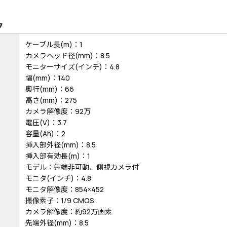
ク
ケーブル長(m)：1
カメラヘッド径(mm)：8.5
モニターサイズ(インチ)：4.8
幅(mm)：140
奥行(mm)：66
高さ(mm)：275
カメラ解像度：92万
電圧(V)：3.7
容量(Ah)：2
挿入部外径(mm)：8.5
挿入部有効長(m)：1
モデル：先端非可動、側視カメラ付
モニタ(インチ)：4.8
モニタ解像度：854×452
撮像素子：1/9 CMOS
カメラ解像度：約92万画素
先端外径(mm)：8.5