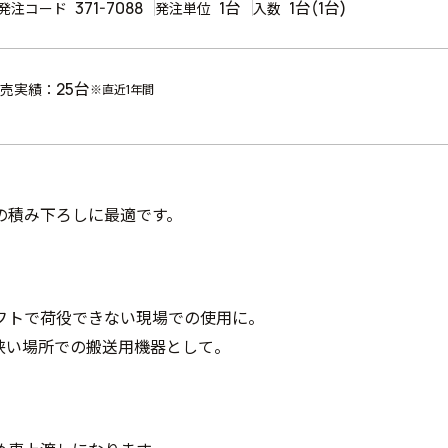
371-7088
1台
1台(1台)
発注コード
発注単位
入数
25台
売実績：
※直近1年間
の積み下ろしに最適です。
フトで荷役できない現場での使用に。
狭い場所での搬送用機器として。