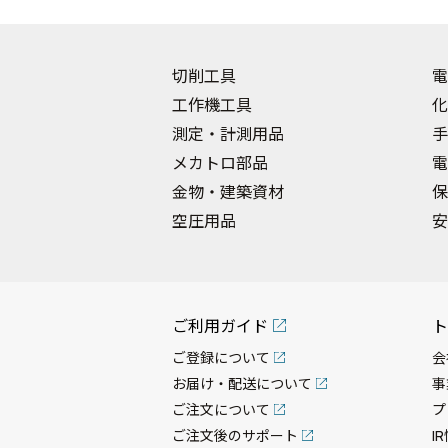
切削工具
電
工作機工具
化
測定・計測用品
手
メカトロ部品
電
金物・建築資材
保
空圧用品
安
ご利用ガイド
ト
ご登録について
会
お届け・配送について
事
ご注文について
プ
ご注文後のサポート
I