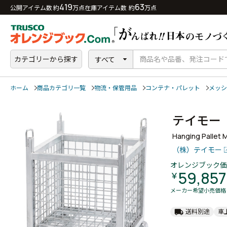
419
63
公開アイテム数 約
万点
在庫アイテム数 約
万点
カテゴリーから探す
すべて
ホーム
商品カテゴリ一覧
物流・保管用品
コンテナ・パレット
メッシ
テイモー
Hanging Pallet M
（株）テイモー
オレンジブック価
59,857
￥
メーカー希望小売価格
local_shipping
送料別途
車