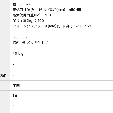
色：シルバー
差込口寸法(奥行側)幅×高さ(mm)：450×55
最大使用荷重(kg)：300
吊り荷重(kg)：300
フォーククリアランス(mm)間口×奥行：450×450
スチール
溶融亜鉛メッキ仕上げ
46ｋｇ
-
属品
-
中国
1台
-