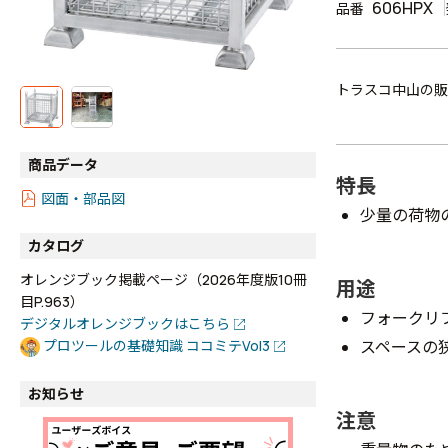
606HPX
品番
トラスコ中山の販
商品データ
特長
図面・部品図
少量の荷物
カタログ
オレンジブック掲載ページ（2026年度版10冊
用途
目P.963）
フォークリ
デジタルオレンジブックはこちら
スペースの
プロツールの基礎知識 ココミテVol3
お知らせ
注意