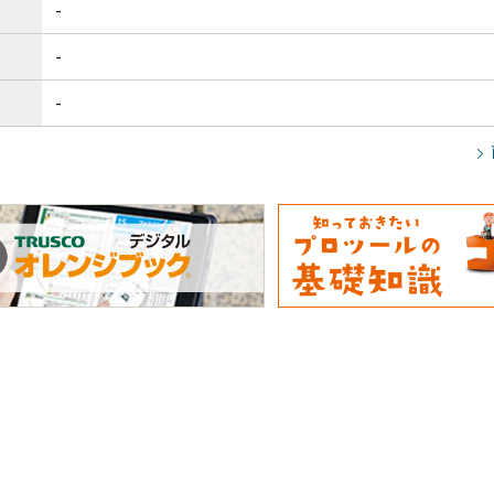
-
-
-