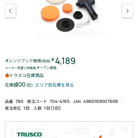
4,189
￥
オレンジブック価格
(税抜)
オープン価格
メーカー希望小売価格
トラスコ在庫商品
100
台
在庫数
エリア別在庫を見る
760
704-4185
4960169007608
品番
発注コード
JAN
1台
1台(1台)
発注単位
入数