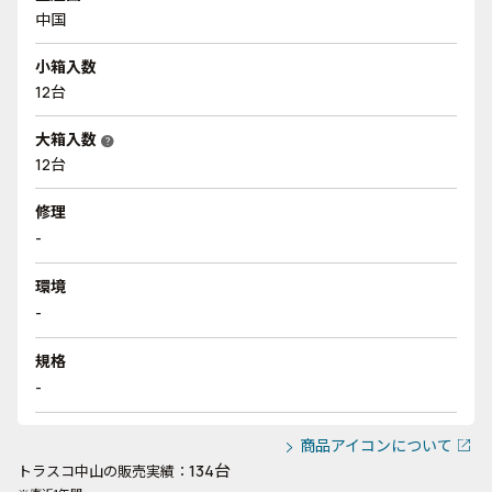
中国
小箱入数
12台
大箱入数
help
12台
修理
-
環境
-
規格
-
商品アイコンについて
134台
トラスコ中山の販売実績：