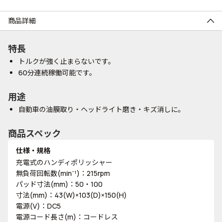
商品詳細
特長
トルクが強く止まらないです。
60分連続稼働可能です。
用途
自動車の油膜取り・ヘッドライト磨き・キズ消しに。
商品スペック
仕様・規格
充電式のハンディポリッシャー
無負荷回転数(min⁻¹)：215rpm
パッド寸法(mm)：50・100
寸法(mm)：43(W)×103(D)×150(H)
電源(V)：DC5
電源コード長さ(m)：コードレス