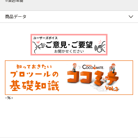
※直近1年間
商品データ
--%>