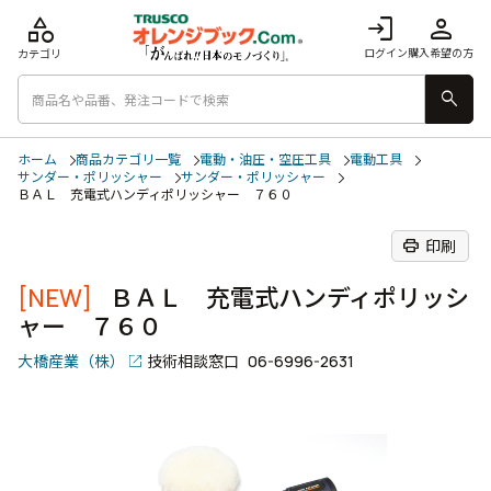
category
login
person
ログイン
購入希望の方
カテゴリ
search
ホーム
商品カテゴリ一覧
電動・油圧・空圧工具
電動工具
サンダー・ポリッシャー
サンダー・ポリッシャー
ＢＡＬ 充電式ハンディポリッシャー ７６０
print
印刷
[NEW]
ＢＡＬ 充電式ハンディポリッシ
ャー ７６０
大橋産業（株）
技術相談窓口
06-6996-2631