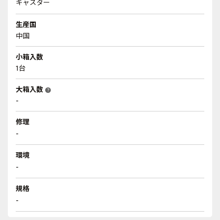
キャスター
生産国
中国
小箱入数
1台
大箱入数
help
-
修理
-
環境
-
規格
-