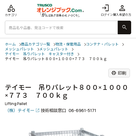
category
login
person
ログイン
購入希望の方
カテゴリ
search
ホーム
商品カテゴリ一覧
物流・保管用品
コンテナ・パレット
メッシュパレット
メッシュパレット
テイモー 吊りパレット キャスター付き
テイモー 吊りパレット８００×１０００×７７３ ７００ｋｇ
print
印刷
テイモー 吊りパレット８００×１０００
×７７３ ７００ｋｇ
Lifting Pallet
（株）テイモー
技術相談窓口
06-6961-5171