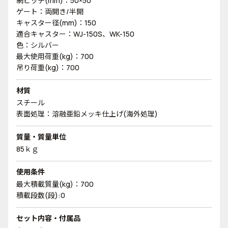
網ピッチ(mm)：50×50
ゲート：両開き/半開
キャスター径(mm)：150
適合キャスター：WJ-150S、WK-150
色：シルバー
最大使用荷重(kg)：700
吊り荷重(kg)：700
材質
スチール
表面処理：溶融亜鉛メッキ仕上げ(海外処理)
質量・質量単位
85ｋｇ
使用条件
最大積載質量(kg)：700
積載段数(段):0
セット内容・付属品