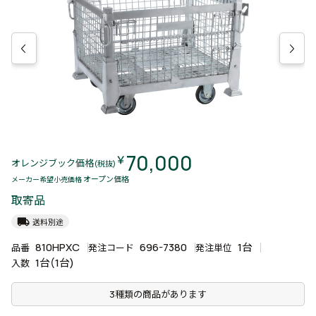
70,000
￥
オレンジブック価格
(税抜)
オープン価格
メーカー希望小売価格
取寄品
local_shipping
送料別途
810HPXC
696-7380
1台
品番
発注コード
発注単位
1台(1台)
入数
3種類の商品があります