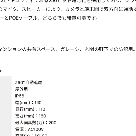
ベルのセキュリティである256ビット暗号化を採用しており、プ
のマイク、スピーカーにより、カメラと端末間で双方向に通話
ターとPOEケーブル、どちらでも給電可能です。
マンションの共有スペース、ガレージ、玄関の軒下での防犯用
ク
360°自動追尾
屋外用
IP66
幅(mm)：130
奥行(mm)：110
高さ(mm)：160
最大画素数(万)：200
電源：AC100V
電源(V)：AC100