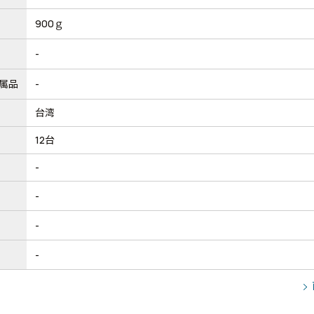
900ｇ
-
属品
-
台湾
12台
-
-
-
-