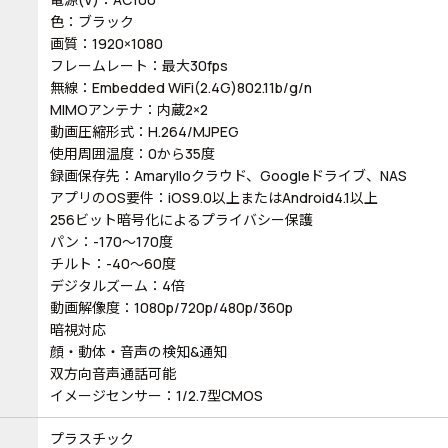
色：ブラック
画質：1920×1080
フレームレート：最大30fps
無線：Embedded WiFi(2.4G)802.11b/g/n
MIMOアンテナ：内蔵2×2
動画圧縮形式：H.264/MJPEG
使用周囲温度：0から35度
録画保存先：Amarylloクラウド、Googleドライブ、NAS
アプリのOS要件：iOS9.0以上またはAndroid4.1以上
256ビット暗号化によるプライバシー保護
パン：-170～170度
チルト：-40～60度
デジタルズーム：4倍
動画解像度：1080p/720p/480p/360p
暗視対応
顔・動体・音声の検知&通知
双方向音声通話可能
イメージセンサー：1/2.7型CMOS
プラスチック