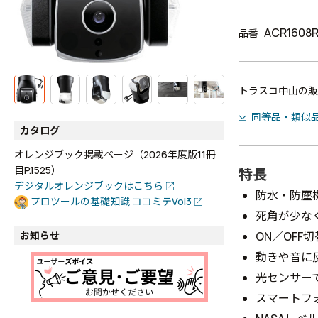
ACR1608
品番
トラスコ中山の販
同等品・類似
カタログ
オレンジブック掲載ページ（2026年度版11冊
目P.1525）
特長
デジタルオレンジブックはこちら
防水・防塵
プロツールの基礎知識 ココミテVol3
死角が少な
ON／OFF
お知らせ
動きや音に
光センサー
スマートフ