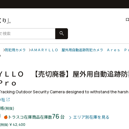
search
防犯用カメラ
ＡＭＡＲＹＬＬＯ 屋外用自動追跡防犯カメラ Ａｒｅｓ Ｐ
ｒｏ
ＹＬＬＯ 【売切廃番】屋外用自動追跡防
 Ｐｒｏ
Tracking Outdoor Security Camera designed to withstand the hars
Ｏ社
格
(税抜)
0
76
台
トラスコ在庫商品
在庫数
エリア別在庫を見る
￥42,400
(税抜)