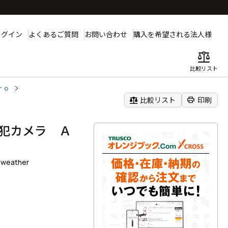
ログイン
よくあるご質問
お問い合わせ
購入を希望される法人様
balance
比較リスト
ｒｏ
balance
print
比較リスト
印刷
犯カメラ Ａ
h weather