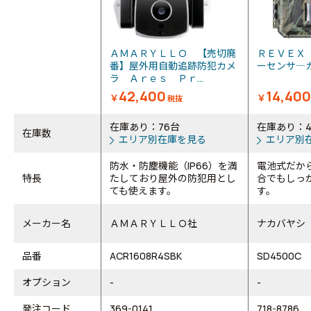
ＡＭＡＲＹＬＬＯ 【売切廃
ＲＥＶＥＸ
番】屋外用自動追跡防犯カメ
ーセンサ
ラ Ａｒｅｓ Ｐｒ...
42,400
14,400
￥
￥
税抜
在庫あり：76台
在庫あり：
在庫数
エリア別在庫を見る
エリア別
防水・防塵機能（IP66）を満
電池式だか
特長
たしており屋外の防犯用とし
合でもしっ
ても使えます。
す。
メーカー名
ＡＭＡＲＹＬＬＯ社
ナカバヤシ
品番
ACR1608R4SBK
SD4500C
オプション
-
-
発注コード
369-0141
718-8786