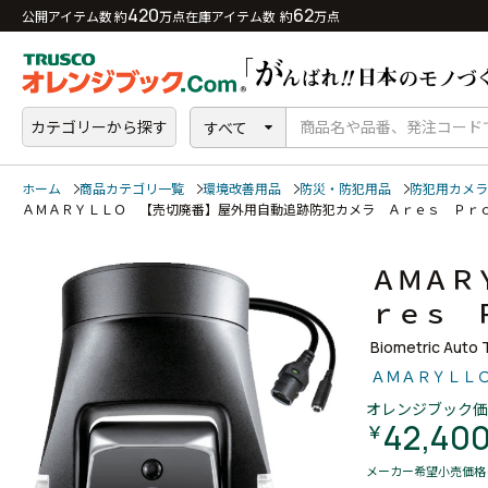
420
62
公開アイテム数 約
万点
在庫アイテム数 約
万点
カテゴリーから探す
すべて
ホーム
商品カテゴリ一覧
環境改善用品
防災・防犯用品
防犯用カメラ
ＡＭＡＲＹＬＬＯ 【売切廃番】屋外用自動追跡防犯カメラ Ａｒｅｓ Ｐ
ＡＭＡＲ
ｒｅｓ
Biometric Auto 
ＡＭＡＲＹＬＬ
オレンジブック価
42,40
￥
メーカー希望小売価格