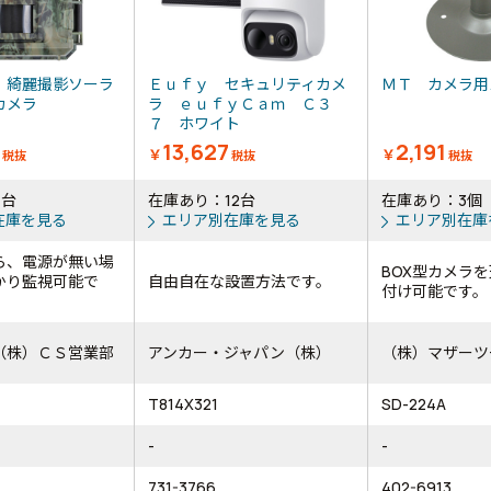
 綺麗撮影ソーラ
Ｅｕｆｙ セキュリティカメ
ＭＴ カメラ
―カメラ
ラ ｅｕｆｙＣａｍ Ｃ３
７ ホワイト
13,627
2,191
￥
￥
税抜
税抜
税抜
4台
在庫あり：12台
在庫あり：3個
在庫を見る
エリア別在庫を見る
エリア別在庫
ら、電源が無い場
BOX型カメラ
かり監視可能で
自由自在な設置方法です。
付け可能です。
（株）ＣＳ営業部
アンカー・ジャパン（株）
（株）マザーツ
T814X321
SD-224A
-
-
731-3766
402-6913