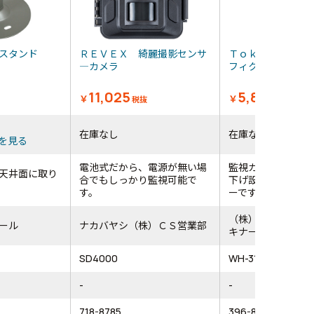
用スタンド
ＲＥＶＥＸ 綺麗撮影センサ
Ｔｏｋｉｎａ 屋
―カメラ
フィクサー
11,025
5,800
￥
￥
税抜
税抜
在庫なし
在庫なし
を見る
電池式だから、電源が無い場
監視カメラなどを
を天井面に取り
合でもしっかり監視可能で
下げ設置するため
す。
ーです。
（株）ケンコー・
ール
ナカバヤシ（株）ＣＳ営業部
キナー事業部
SD4000
WH-31L
-
-
718-8785
396-8559