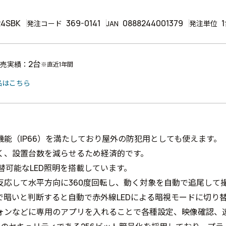
R4SBK
369-0141
0888244001379
発注コード
JAN
発注単位
2台
売実績：
※直近1年間
品はこちら
機能（IP66）を満たしており屋外の防犯用としても使えます。
く、設置台数を減らせるため経済的です。
切替可能なLED照明を搭載しています。
反応して水平方向に360度回転し、動く対象を自動で追尾して
で暗いと判断すると自動で赤外線LEDによる暗視モードに切り
ォンなどに専用のアプリを入れることで各種設定、映像確認、