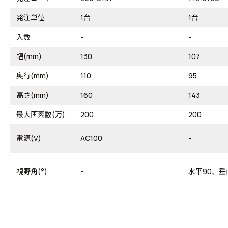
発注単位
1台
1台
入数
-
-
幅(mm)
130
107
奥行(mm)
110
95
高さ(mm)
160
143
最大画素数(万)
200
200
電源(V)
AC100
-
-
視野角(°)
水平90、垂