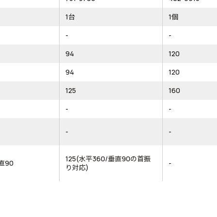
1台
1個
-
-
94
120
94
120
125
160
-
-
-
-
125(水平360/垂直90の首振
直90
-
り対応)