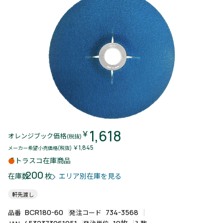
1,618
￥
オレンジブック価格
(税抜)
￥1,845
メーカー希望小売価格(税抜)
トラスコ在庫商品
200
枚
在庫数
エリア別在庫を見る
軒先渡し
BCR180-60
734-3568
品番
発注コード