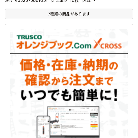
4532373061051
10枚
-
JAN
発注単位
入数
7種類の商品があります