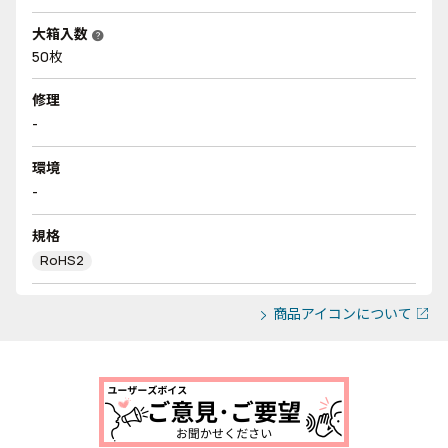
大箱入数
help
50枚
修理
-
環境
-
規格
RoHS2
商品アイコンについて