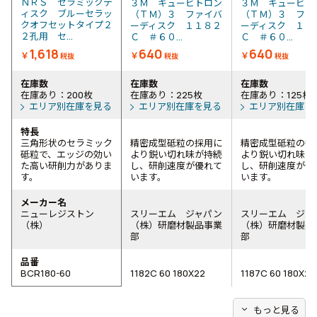
ＮＲＳ セラミックデ
３Ｍ キュービトロン
３Ｍ キュービト
ィスク ブルーセラッ
（ＴＭ）３ ファイバ
（ＴＭ）３ ファ
クオフセットタイプ２
ーディスク １１８２
ーディスク １１
２孔用 セ...
Ｃ ＃６０...
Ｃ ＃６０...
1,618
640
640
￥
￥
￥
税抜
税抜
税抜
在庫数
在庫数
在庫数
在庫あり：200枚
在庫あり：225枚
在庫あり：125枚
エリア別在庫を見る
エリア別在庫を見る
エリア別在庫を
特長
三角形状のセラミック
精密成型砥粒の採用に
精密成型砥粒の採
砥粒で、エッジの効い
より鋭い切れ味が持続
より鋭い切れ味が
た高い研削力がありま
し、研削速度が優れて
し、研削速度が優
す。
います。
います。
メーカー名
ニューレジストン
スリーエム ジャパン
スリーエム ジャ
（株）
（株）研磨材製品事業
（株）研磨材製品
部
部
品番
BCR180-60
1182C 60 180X22
1187C 60 180X22
expand_more
もっと見る