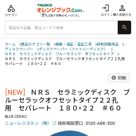
category
login
person
ログイン
購入希望の方
カテゴリ
search
ホーム
商品カテゴリ一覧
電動・油圧・空圧工具
研削研磨用品
ディスクペーパー
ディスクペーパー（ファイバーディスク）
ＮＲＳ セラミックディスク ブルーセラック オフセットタイプ
ＮＲＳ セラミックディスク ブルーセラックオフセットタイプ２２孔用
セパレート １８０×２２ ＃６０
print
印刷
[NEW]
ＮＲＳ セラミックディスク ブ
ルーセラックオフセットタイプ２２孔
用 セパレート １８０×２２ ＃６０
BLUE CERAC
ニューレジストン（株）
技術相談窓口
0120-466-300