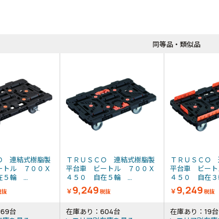
同等品・類似品
Ｏ 連結式樹脂製
ＴＲＵＳＣＯ 連結式樹脂製
ＴＲＵＳＣＯ 
ートル ７００Ｘ
平台車 ビートル ７００Ｘ
平台車 ビート
５輪 ...
４５０ 自在５輪 ...
４５０ 自在３輪
9,249
9,249
￥
￥
税抜
税抜
税抜
69台
在庫あり：604台
在庫あり：19台