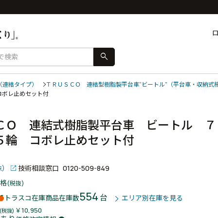
search
（連結タイプ）
ＴＲＵＳＣＯ 連結型樹脂製平台車“ビートル”（平台車・収納式
 コボレ止めセット付
ＣＯ 連結式樹脂製平台車 ビートル ７
５輪 コボレ止めセット付
株）
技術相談窓口
0120-509-849
格
(税抜)
554
台
トラスコ在庫商品
在庫数
エリア別在庫を見る
￥10,950
(税抜)