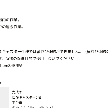
場内の作業。
での運搬作業。
３キャスター仕様では縦並び連結ができません。（横並び連結
す。荷物の保管目的で使用しないでください。
emSHERPA
ク
完成品
自在キャスター5個
平台車
収納式柵（長×4、短×2）付