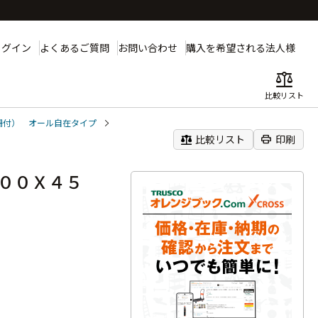
ログイン
よくあるご質問
お問い合わせ
購入を希望される法人様
balance
比較リスト
柵付） オール自在タイプ
balance
print
比較リスト
印刷
００Ｘ４５