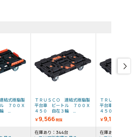
同等品・類
連結式樹脂製
ＴＲＵＳＣＯ 連結式樹脂製
ＴＲＵＳＣＯ 連
ル ７００Ｘ
平台車 ビートル ７００Ｘ
平台車 ビートル
 ...
４５０ 自在３輪 ...
４５０ 自在３輪 .
9,566
9,120
￥
￥
税抜
税抜
在庫あり：344台
在庫あり：360台