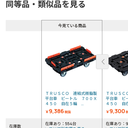
同等品・類似品を見る
今見ている商品
ＴＲＵＳＣＯ 連結式樹脂製
ＴＲＵＳＣ
平台車 ビートル ７００Ｘ
平台車 ビ
４５０ 自在５輪 ...
４５０ 自在
9,386
9,300
￥
￥
税抜
在庫あり：554台
在庫あり：9
在庫数