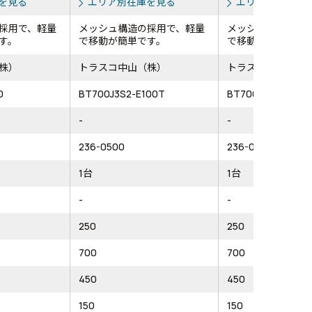
を見る
エリア別在庫を見る
エリア別在庫を
採用で、軽量
メッシュ構造の採用で、軽量
メッシュ構造の採
す。
で移動が簡単です。
で移動が簡単です
株）
トラスコ中山（株）
トラスコ中山（株
0
BT700J3S2-E100T
BT700J3S2-E100
-
-
236-0500
236-0483
1台
1台
-
-
250
250
700
700
450
450
150
150