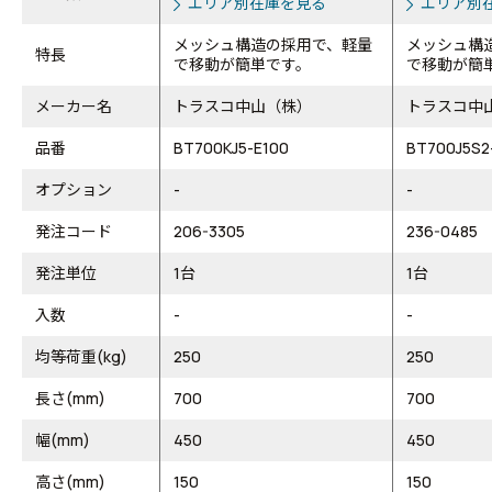
エリア別在庫を見る
エリア別
メッシュ構造の採用で、軽量
メッシュ構
特長
で移動が簡単です。
で移動が簡
メーカー名
トラスコ中山（株）
トラスコ中
品番
BT700KJ5-E100
BT700J5S2
オプション
-
-
発注コード
206-3305
236-0485
発注単位
1台
1台
入数
-
-
均等荷重(kg)
250
250
長さ(mm)
700
700
幅(mm)
450
450
高さ(mm)
150
150