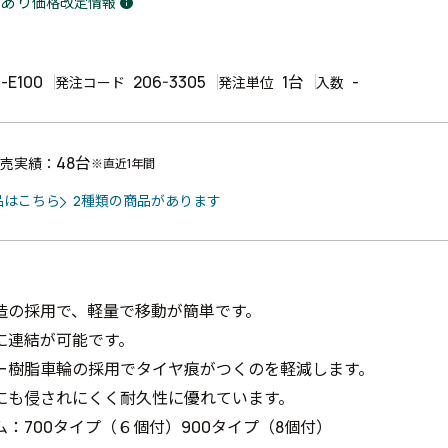
あり
価格改定情報
info
-E100
206-3305
1台
-
発注コード
発注単位
入数
48台
売実績：
※直近1年間
品はこちら
2種類の商品があります
造の採用で、軽量で移動が簡単です。
に連結が可能です。
ー樹脂車輪の採用でタイヤ痕がつくのを軽減します。
にも侵されにくく耐久性に優れています。
：700タイプ（６個付）900タイプ（8個付）