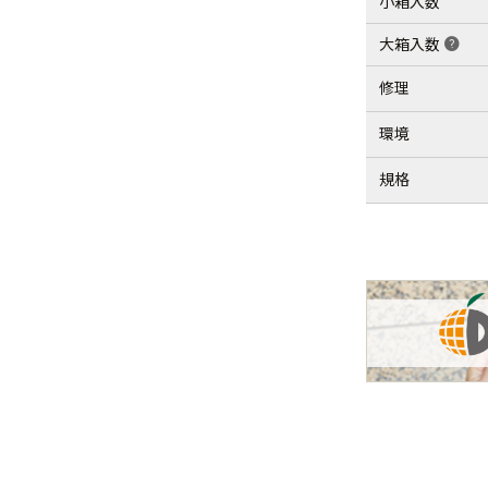
小箱入数
大箱入数
help
修理
環境
規格