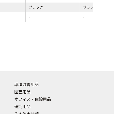
ブラック
ブラック
-
-
環境改善用品
園芸用品
オフィス・住設用品
研究用品
その他大分類