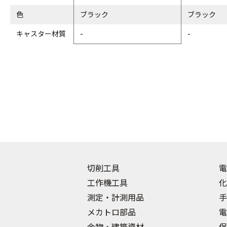
色
ブラック
ブラック
キャスター材質
-
-
切削工具
電
工作機工具
化
測定・計測用品
手
メカトロ部品
電
金物・建築資材
保