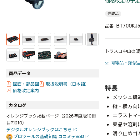
価格改定の予定
完成品
BT700KJ5
品番
トラスコ中山の販
同等品・類似
商品データ
図面・部品図
取扱説明書（日本語）
特長
価格改定案内
メッシュ構
カタログ
縦・横方向
エラストマ
オレンジブック掲載ページ（2026年度版10冊
目P.1210）
薬品や溶剤
デジタルオレンジブックはこちら
滑り止めゴム
プロツールの基礎知識 ココミテVol3