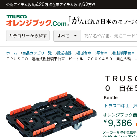
420
62
公開アイテム数 約
万点
在庫アイテム数 約
万点
カテゴリーから探す
すべて
ホーム
商品カテゴリ一覧
搬送機器
運搬台車
平台車
樹脂製平台車
ＴＲＵＳＣＯ 連結式樹脂製平台車 ビートル ７００Ｘ４５０ 自在５輪
ＴＲＵＳ
０ 自在
Beetle
トラスコ中山（
オレンジブック価
9,386
￥
メーカー希望小売価格