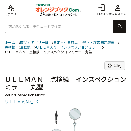
category
login
person
ログイン
購入希望の方
カテゴリ
search
ホーム
商品カテゴリ一覧
測定・計測用品
光学・精密測定機器
点検鏡
点検鏡
ＵＬＬＭＡＮ インスペクションミラー
ＵＬＬＭＡＮ 点検鏡 インスペクションミラー 丸型
print
印刷
ＵＬＬＭＡＮ 点検鏡 インスペクション
ミラー 丸型
Round Inspection Mirror
ＵＬＬＭＡＮ社