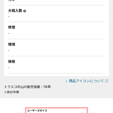
大箱入数
help
-
修理
-
環境
-
規格
-
商品アイコンについて
19本
トラスコ中山の販売実績：
※直近1年間