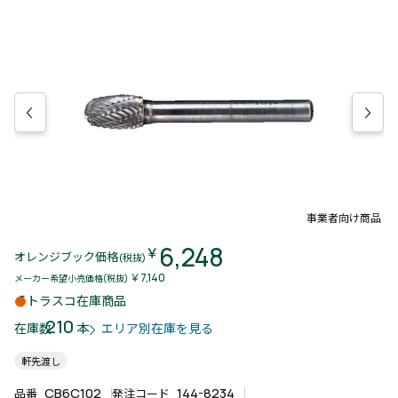
事業者向け商品
6,248
￥
オレンジブック価格
(税抜)
￥7,140
メーカー希望小売価格(税抜)
トラスコ在庫商品
210
本
在庫数
エリア別在庫を見る
軒先渡し
CB6C102
144-8234
品番
発注コード