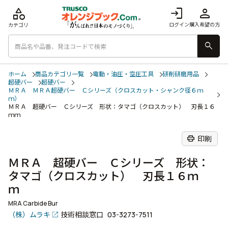
category
login
person
ログイン
購入希望の方
カテゴリ
search
ホーム
商品カテゴリ一覧
電動・油圧・空圧工具
研削研磨用品
超硬バー
超硬バー
ＭＲＡ ＭＲＡ超硬バー Ｃシリーズ（クロスカット・シャンク径６ｍ
ｍ）
ＭＲＡ 超硬バー Ｃシリーズ 形状：タマゴ（クロスカット） 刃長１６
ｍｍ
print
印刷
ＭＲＡ 超硬バー Ｃシリーズ 形状：
タマゴ（クロスカット） 刃長１６ｍ
ｍ
MRA Carbide Bur
（株）ムラキ
技術相談窓口
03-3273-7511