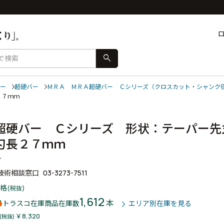
search
ー
超硬バー
ＭＲＡ ＭＲＡ超硬バー Ｃシリーズ（クロスカット・シャンク
長２７ｍｍ
超硬バー Ｃシリーズ 形状：テーパー先
刃長２７ｍｍ
r
技術相談窓口
03-3273-7511
格
(税抜)
1,612
本
トラスコ在庫商品
在庫数
エリア別在庫を見る
￥8,320
(税抜)