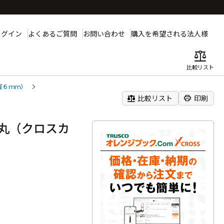
ログイン
よくあるご質問
お問い合わせ
購入を希望される法人様
balance
比較リスト
径６ｍｍ）
balance
print
比較リスト
印刷
丸（クロスカ