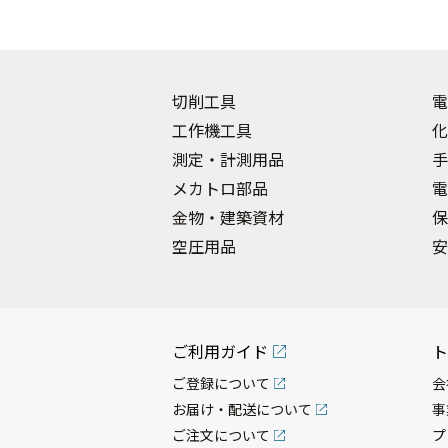
切削工具
電
工作機工具
化
測定・計測用品
手
メカトロ部品
電
金物・建築資材
保
空圧用品
安
ご利用ガイド
ト
ご登録について
会
お届け・配送について
事
ご注文について
プ