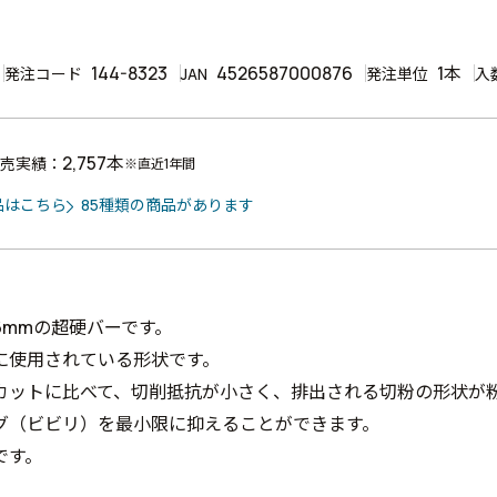
144-8323
4526587000876
1本
発注コード
JAN
発注単位
入
2,757本
売実績：
※直近1年間
品はこちら
85種類の商品があります
6mmの超硬バーです。
に使用されている形状です。
カットに比べて、切削抵抗が小さく、排出される切粉の形状が
グ（ビビリ）を最小限に抑えることができます。
です。