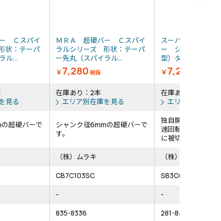
ー Ｃスパイ
ＭＲＡ 超硬バー Ｃスパイ
スーパー スーパ
形状：テーパ
ラルシリーズ 形状：テーパ
ー シャンク径６
ル...
ー先丸（スパイラル...
型）ダブルカット（刃
7,280
7,225
￥
￥
税抜
税抜
本
在庫あり：2本
在庫あり：133本
を見る
エリア別在庫を見る
エリア別在庫を
独自開発の刃形状
mの超硬バーで
シャンク径6mmの超硬バーで
速回転使用時にバ
す。
に被切削物に喰いこ.
（株）ムラキ
（株）スーパーツ
CB7C103SC
SB3C04
-
-
835-8336
281-8485