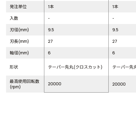
発注単位
1本
1本
入数
-
-
刃径(mm)
9.5
9.5
刃長(mm)
27
27
軸径(mm)
6
6
形状
テーパー先丸(クロスカット)
テーパー先丸
最高使用回転数
20000
20000
(rpm)