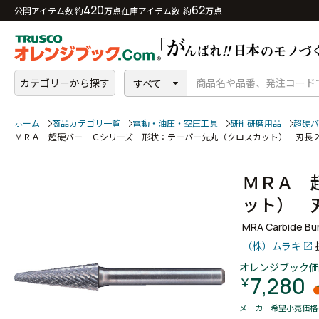
420
62
公開アイテム数 約
万点
在庫アイテム数 約
万点
カテゴリーから探す
すべて
ホーム
商品カテゴリ一覧
電動・油圧・空圧工具
研削研磨用品
超硬バ
ＭＲＡ 超硬バー Ｃシリーズ 形状：テーパー先丸（クロスカット） 刃
ＭＲＡ 
ット） 
MRA Carbide Bu
（株）ムラキ
オレンジブック価
7,280
￥
メーカー希望小売価格