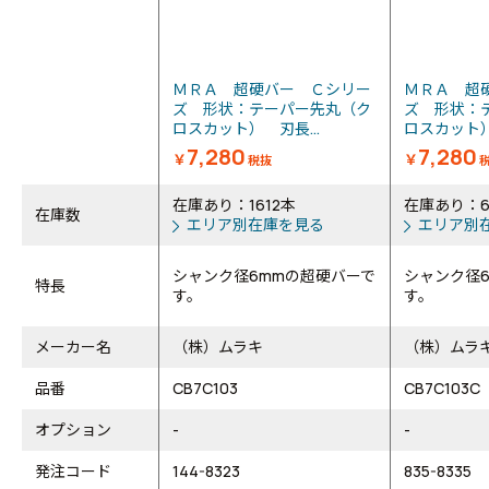
ＭＲＡ 超硬バー Ｃシリー
ＭＲＡ 超
ズ 形状：テーパー先丸（ク
ズ 形状：
ロスカット） 刃長...
ロスカット）
7,280
7,280
￥
￥
税抜
在庫あり：1612本
在庫あり：
在庫数
エリア別在庫を見る
エリア別
シャンク径6mmの超硬バーで
シャンク径
特長
す。
す。
メーカー名
（株）ムラキ
（株）ムラ
品番
CB7C103
CB7C103C
オプション
-
-
発注コード
144-8323
835-8335