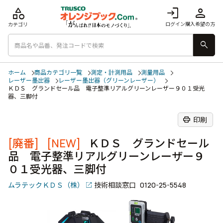
category
login
person
ログイン
購入希望の方
カテゴリ
search
ホーム
商品カテゴリ一覧
測定・計測用品
測量用品
レーザー墨出器
レーザー墨出器（グリーンレーザー）
ＫＤＳ グランドセール品 電子整準リアルグリーンレーザー９０１受光
器、三脚付
print
印刷
[廃番]
[NEW]
ＫＤＳ グランドセール
品 電子整準リアルグリーンレーザー９
０１受光器、三脚付
ムラテックＫＤＳ（株）
技術相談窓口
0120-25-5548