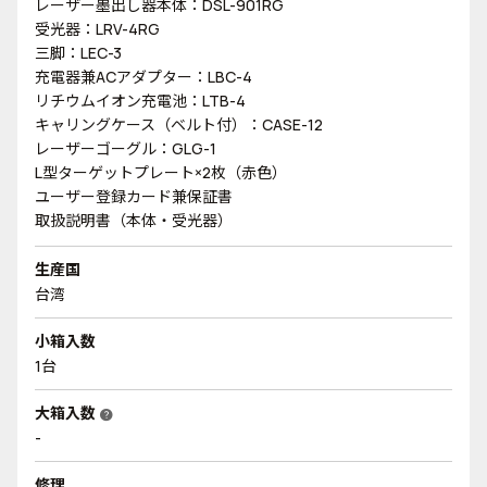
レーザー墨出し器本体：DSL-901RG
受光器：LRV-4RG
三脚：LEC-3
充電器兼ACアダプター：LBC-4
リチウムイオン充電池：LTB-4
キャリングケース（ベルト付）：CASE-12
レーザーゴーグル：GLG-1
L型ターゲットプレート×2枚（赤色）
ユーザー登録カード兼保証書
取扱説明書（本体・受光器）
生産国
台湾
小箱入数
1台
大箱入数
help
-
修理