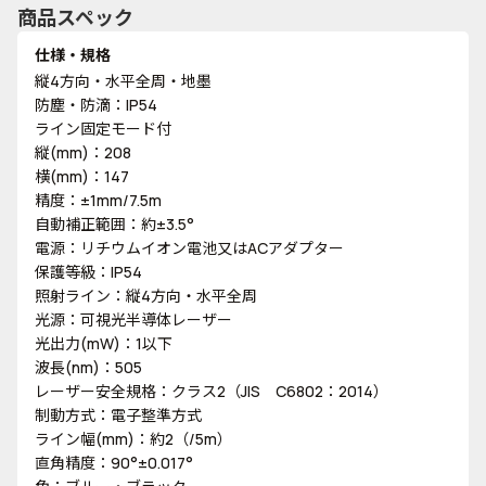
商品スペック
仕様・規格
縦4方向・水平全周・地墨
防塵・防滴：IP54
ライン固定モード付
縦(mm)：208
横(mm)：147
精度：±1mm/7.5m
自動補正範囲：約±3.5°
電源：リチウムイオン電池又はACアダプター
保護等級：IP54
照射ライン：縦4方向・水平全周
光源：可視光半導体レーザー
光出力(mW)：1以下
波長(nm)：505
レーザー安全規格：クラス2（JIS C6802：2014）
制動方式：電子整準方式
ライン幅(mm)：約2（/5m）
直角精度：90°±0.017°