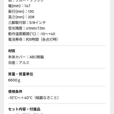
色：ブルー・ブラック
幅(mm)：147
奥行(mm)：130
高さ(mm)：208
三脚取付部：5/8インチ
受光精度：±1mm/7.5m
動作温度範囲(℃)：-10～+40
電池寿命：約5時間（全点灯時）
材質
本体カバー：ABC樹脂
台座：アルミ
質量・質量単位
6600ｇ
使用条件
-10℃～＋40℃（結露なきこと）
セット内容・付属品