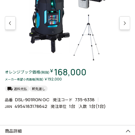
168,000
￥
オレンジブック価格
(税抜)
￥192,000
メーカー希望小売価格(税抜)
local_shipping
送料元払
軒先渡し
DSL-901RGN GC
735-6338
品番
発注コード
4954183178642
1台
1台(1台)
JAN
発注単位
入数
商品詳細