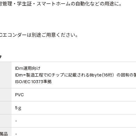
怠管理・学生証・スマートホームの自動化などの用途に。
ICエコンダーは別途ご用意ください。
ク
IDｍ運用向け
IDm=製造工程でICチップに記載される8byte(16桁）の固有
ISO/IEC 10373準拠
PVC
5ｇ
-
属品
-