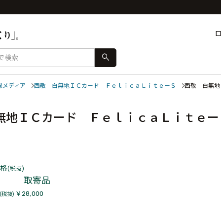
search
録メディア
西敬 白無地ＩＣカード ＦｅｌｉｃａＬｉｔｅーＳ
西敬 白無
無地ＩＣカード ＦｅｌｉｃａＬｉｔｅー
格
(税抜)
0
取寄品
￥28,000
(税抜)