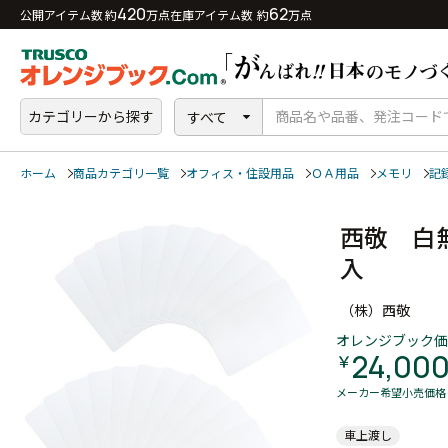
420
62
公開アイテム数 約
万点
在庫アイテム数 約
万点
カテゴリーから探す
すべて
ホーム
商品カテゴリ一覧
オフィス・住設用品
ＯＡ用品
メモリ
記
西敬 白
入
（株）西敬
オレンジブック価
24,00
￥
メーカー希望小売価格
車上渡し