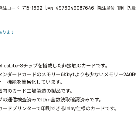
715-1692
4976049087646
1組
発注コード
JAN
発注単位
入数
あります
elicaLite-Sチップを搭載した非接触ICカードです。
ンダードカードのメモリー6Kbytよりも少ないメモリー240B
ィー機能を簡易化しています。
国内のカード工場製造の製品です。
ップの通信検査済みでIDｍ全数読取確認済みです。
ードプリンターで印刷できるInIay仕様のカードです。