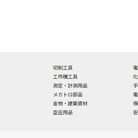
切削工具
電
工作機工具
化
測定・計測用品
手
メカトロ部品
電
金物・建築資材
保
空圧用品
安