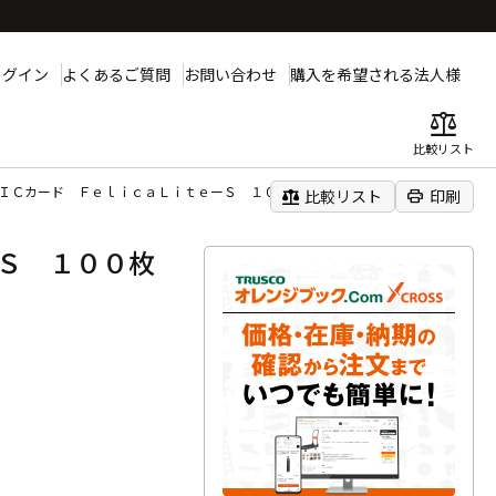
ログイン
よくあるご質問
お問い合わせ
購入を希望される法人様
balance
比較リスト
地ＩＣカード ＦｅｌｉｃａＬｉｔｅーＳ １００枚入
balance
print
比較リスト
印刷
Ｓ １００枚