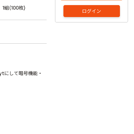
1組(100枚)
ログイン
ytにして暗号機能・