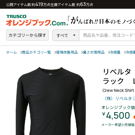
419
63
公開アイテム数 約
万点
在庫アイテム数 約
万点
カテゴリーから探す
すべて
ホーム
商品カテゴリ一覧
環境改善用品
暑さ対策用品
冷感着
冷感
リベルタ
ラック 
Crew Neck Shirt
（株）リベルタ
オレンジブック価
4,500
￥
メーカー希望小売価格