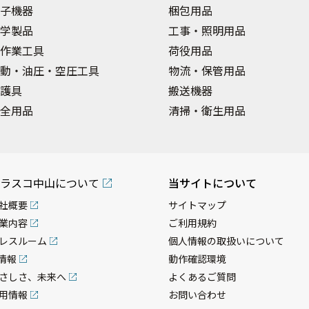
子機器
梱包用品
学製品
工事・照明用品
作業工具
荷役用品
動・油圧・空圧工具
物流・保管用品
護具
搬送機器
全用品
清掃・衛生用品
ラスコ中山について
当サイトについて
社概要
サイトマップ
業内容
ご利用規約
レスルーム
個人情報の取扱いについて
R情報
動作確認環境
さしさ、未来へ
よくあるご質問
用情報
お問い合わせ