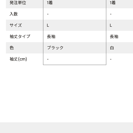
発注単位
1着
1着
入数
-
-
サイズ
L
L
袖丈タイプ
長袖
長袖
色
ブラック
白
袖丈(cm)
-
-