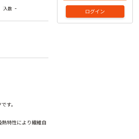
-
入数
ログイン
ツです。
吸熱特性により繊維自