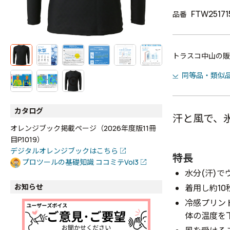
FTW25171
品番
トラスコ中山の販
同等品・類似
カタログ
汗と風で、
オレンジブック掲載ページ（2026年度版11冊
目P.1019）
デジタルオレンジブックはこちら
特長
プロツールの基礎知識 ココミテVol3
水分(汗)
お知らせ
着用し約1
冷感プリン
体の温度を