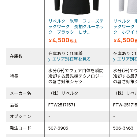
リベルタ 氷撃 フリーズテ
リベルタ 
ックワーク 長袖クルーネッ
ックワーク
ク ブラック Ｌサ...
ク ホワイト
4,500
4,500
￥
￥
税抜
在庫あり：1136着
在庫あり：1
在庫数
エリア別在庫を見る
エリア別
水分(汗)でウェア自体を瞬間
水分(汗)で
特長
冷却する最先端テクノロジー
冷却する最
の暑さ対策シャツ...
の暑さ対策シャ
メーカー名
（株）リベルタ
（株）リベ
品番
FTW25171571
FTW-25171
オプション
-
-
発注コード
507-3905
506-3463