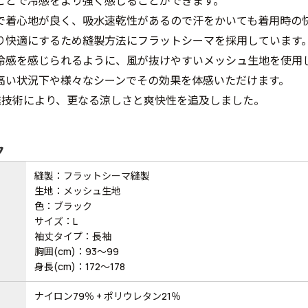
ことで冷感をより強く感じることができます。
で着心地が良く、吸水速乾性があるので汗をかいても着用時の
り快適にするため縫製方法にフラットシーマを採用しています
冷感を感じられるように、風が抜けやすいメッシュ生地を使用
高い状況下や様々なシーンでその効果を体感いただけます。
進技術により、更なる涼しさと爽快性を追及しました。
ク
縫製：フラットシーマ縫製
生地：メッシュ生地
色：ブラック
サイズ：L
袖丈タイプ：長袖
胸囲(cm)：93～99
身長(cm)：172～178
ナイロン79％ + ポリウレタン21％