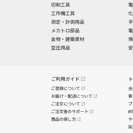
切削工具
電
工作機工具
化
測定・計測用品
手
メカトロ部品
電
金物・建築資材
保
空圧用品
安
ご利用ガイド
ト
ご登録について
会
お届け・配送について
事
ご注文について
プ
ご注文後のサポート
I
商品の探し方
や
採