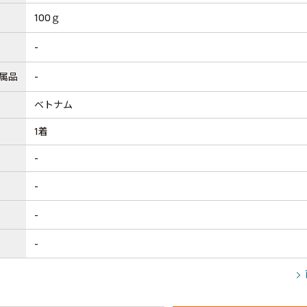
100ｇ
-
属品
-
ベトナム
1着
-
-
-
-