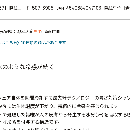
571
507-3905
4549384047103
1着
発注コード
JAN
発注単位
2,647着
売実績：
※直近1年間
品はこちら
10種類の商品があります
氷のような冷感が続く
でウェア自体を瞬間冷却する最先端テクノロジーの暑さ対策シャ
0秒後には生地温度が下がり、持続的に冷感を感じられます。
トで処理した繊維が人の皮膚から発生する水分(汗)を吸収する
下げ冷感を付与する構造です。