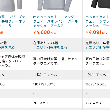
氷撃 フリーズテ
ｍｏｎｔｂｅｌｌ アンダー
ｍｏｎｔｂｅｌ
 長袖クルーネッ
ウェア ジオライン クール
ウェア ジオラ
 Ｌサ...
メッシュ アームフ...
メッシュ アームフ
4,600
4,091
￥
￥
税抜
税抜
税抜
25着
在庫あり：44着
在庫あり：14着
在庫を見る
エリア別在庫を見る
エリア別在庫
ウェア自体を瞬間
夏の日焼け対策に適したアン
夏の日焼け対策
先端テクノロジー
ダーウエアです。
ダーウエア。
ツ...
ルタ
（株）モンベル
（株）モンベル
566
1107791 LGY L
1107846 BK L
-
-
701-3791
724-4794