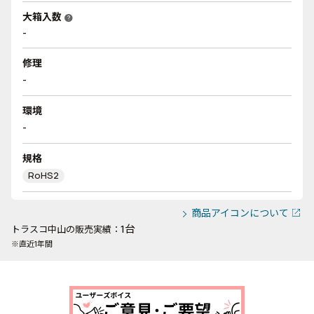
大箱入数
help
-
修理
-
環境
-
規格
RoHS2
商品アイコンについて
1台
トラスコ中山の販売実績：
※直近1年間