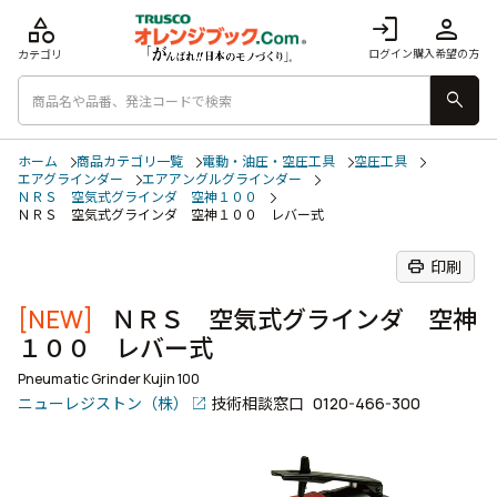
category
login
person
ログイン
購入希望の方
カテゴリ
search
ホーム
商品カテゴリ一覧
電動・油圧・空圧工具
空圧工具
エアグラインダー
エアアングルグラインダー
ＮＲＳ 空気式グラインダ 空神１００
ＮＲＳ 空気式グラインダ 空神１００ レバー式
print
印刷
[NEW]
ＮＲＳ 空気式グラインダ 空神
１００ レバー式
Pneumatic Grinder Kujin 100
ニューレジストン（株）
技術相談窓口
0120-466-300