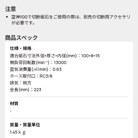
注意
空神100で切断砥石をご使用の際は、別売の切断用アクセサリ
が必要です。
商品スペック
仕様・規格
適合砥石寸法外径×厚さ×内径(mm)：100×8×15
無負荷回転数(min⁻¹)：13000
空気消費量(㎥/min)：0.63
ホース取付口：RC3/8
排気：側方
全長(mm)：223
材質
-
質量・質量単位
1.45ｋｇ