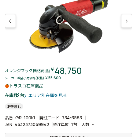
48,750
￥
オレンジブック価格
(税抜)
￥55,600
メーカー希望小売価格(税抜)
トラスコ在庫商品
8
台
在庫数
エリア別在庫を見る
軒先渡し
GR-100KL
734-3563
品番
発注コード
4532373059942
1台
-
JAN
発注単位
入数