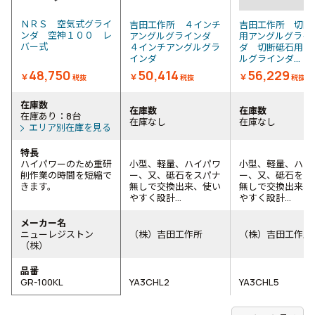
ＮＲＳ 空気式グライ
吉田工作所 ４インチ
吉田工作所 切断
ンダ 空神１００ レ
アングルグラインダ
用アングルグライ
バー式
４インチアングルグラ
ダ 切断砥石用ア
インダ
ルグラインダ...
48,750
50,414
56,229
￥
￥
￥
税抜
税抜
税抜
在庫数
在庫数
在庫数
在庫あり：8台
在庫なし
在庫なし
エリア別在庫を見る
特長
ハイパワーのため重研
小型、軽量、ハイパワ
小型、軽量、ハイ
削作業の時間を短縮で
ー、又、砥石をスパナ
ー、又、砥石をス
きます。
無しで交換出来、使い
無しで交換出来、
やすく設計...
やすく設計...
メーカー名
ニューレジストン
（株）吉田工作所
（株）吉田工作所
（株）
品番
GR-100KL
YA3CHL2
YA3CHL5