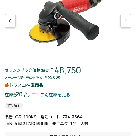
48,750
￥
オレンジブック価格
(税抜)
￥55,600
メーカー希望小売価格(税抜)
トラスコ在庫商品
28
台
在庫数
エリア別在庫を見る
軒先渡し
GR-100KS
734-3564
品番
発注コード
4532373059935
1台
-
JAN
発注単位
入数