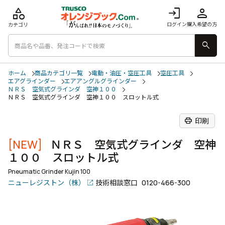
category
login
person
ログイン
購入希望の方
カテゴリ
search
ホーム
商品カテゴリ一覧
電動・油圧・空圧工具
空圧工具
エアグラインダー
エアアングルグラインダー
ＮＲＳ 空気式グラインダ 空神１００
ＮＲＳ 空気式グラインダ 空神１００ スロットル式
print
印刷
[NEW]
ＮＲＳ 空気式グラインダ 空神
１００ スロットル式
Pneumatic Grinder Kujin 100
ニューレジストン（株）
技術相談窓口
0120-466-300