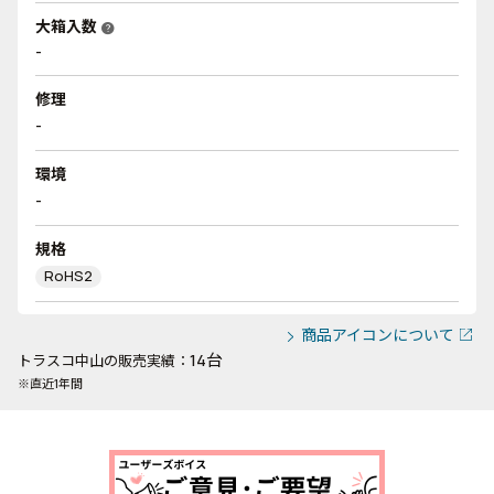
大箱入数
help
-
修理
-
環境
-
規格
RoHS2
商品アイコンについて
14台
トラスコ中山の販売実績：
※直近1年間