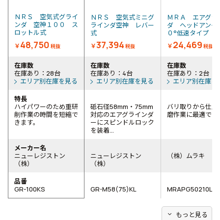
ＮＲＳ 空気式グライ
ＮＲＳ 空気式ミニグ
ＭＲＡ エアグラ
ンダ 空神１００ ス
ラインダ空神 レバー
ダ ヘッドアング
ロットル式
式
０°低速タイプ
48,750
37,394
24,469
￥
￥
￥
税抜
税抜
税抜
在庫数
在庫数
在庫数
在庫あり：28台
在庫あり：4台
在庫あり：2台
エリア別在庫を見る
エリア別在庫を見る
エリア別在庫を
特長
ハイパワーのため重研
砥石径58mm・75mm
バリ取りから仕上
削作業の時間を短縮で
対応のエアグラインダ
磨作業に最適です
きます。
ーにスピンドルロック
を装着...
メーカー名
ニューレジストン
ニューレジストン
（株）ムラキ
（株）
（株）
品番
GR-100KS
GR-M58(75)KL
MRAPG50210LS
expand_more
もっと見る