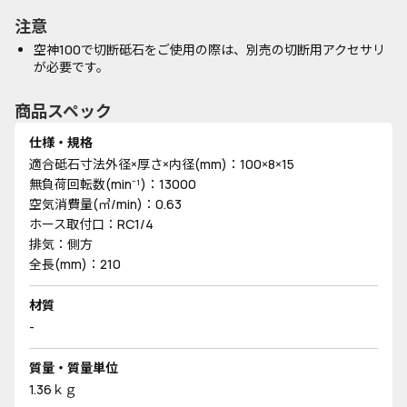
注意
空神100で切断砥石をご使用の際は、別売の切断用アクセサリ
が必要です。
商品スペック
仕様・規格
適合砥石寸法外径×厚さ×内径(mm)：100×8×15
無負荷回転数(min⁻¹)：13000
空気消費量(㎥/min)：0.63
ホース取付口：RC1/4
排気：側方
全長(mm)：210
材質
-
質量・質量単位
1.36ｋｇ