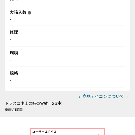
大箱入数
help
-
修理
-
環境
-
規格
-
商品アイコンについて
26本
トラスコ中山の販売実績：
※直近1年間