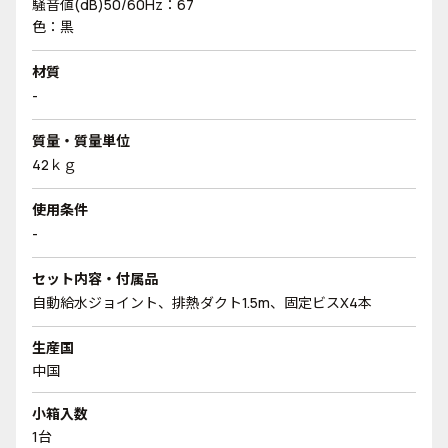
騒音値(dB)50/60Hz：67
色：黒
材質
-
質量・質量単位
42ｋｇ
使用条件
-
セット内容・付属品
自動給水ジョイント、排熱ダクト1.5m、固定ビスX4本
生産国
中国
小箱入数
1台