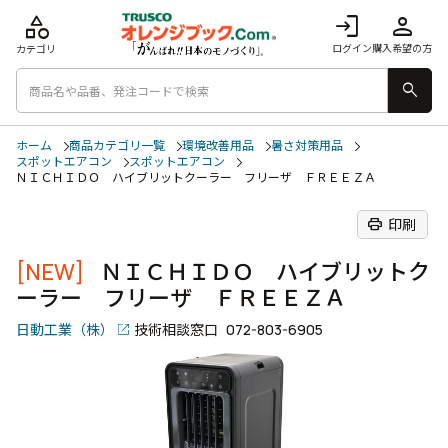
category
login
person
ログイン
購入希望の方
カテゴリ
search
ホーム
商品カテゴリ一覧
環境改善用品
暑さ対策用品
スポットエアコン
スポットエアコン
ＮＩＣＨＩＤＯ ハイブリットクーラー フリーザ ＦＲＥＥＺＡ
print
印刷
[NEW]
ＮＩＣＨＩＤＯ ハイブリットク
ーラー フリーザ ＦＲＥＥＺＡ
日動工業（株）
技術相談窓口
072-803-6905