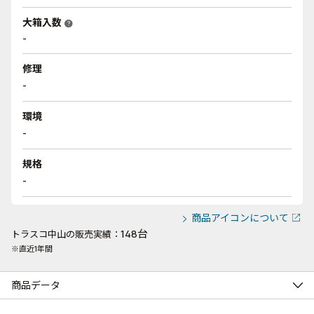
大箱入数
help
-
修理
-
環境
-
規格
-
商品アイコンについて
148台
トラスコ中山の販売実績：
※直近1年間
商品データ