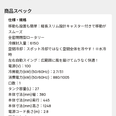
商品スペック
仕様・規格
移動も設置も簡単：縦長スリム設計キャスター付きで移動が
スムーズ
全密閉閉型ロータリー
冷媒封入量：615G
空間冷却：スポット冷却ではなく空間全体を冷やす！※水冷
時
左右自動スイング：広範囲に風を届けてムラなく快適！
電源(V)：100
冷房能力(kW)(50/60Hz)：2.7/3.1
消費電力(kW)(50/60Hz)：880/1005
口数：1
タンク容量(L)：27
本体寸法(mm)幅：380
本体寸法(mm)奥行：445
本体寸法(mm)高さ：1248
電源コード長さ(m)：2.8