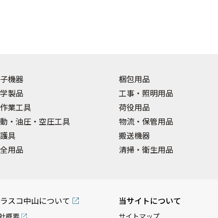
子機器
梱包用品
学製品
工事・照明用品
作業工具
荷役用品
動・油圧・空圧工具
物流・保管用品
護具
搬送機器
全用品
清掃・衛生用品
ラスコ中山について
当サイトについて
社概要
サイトマップ