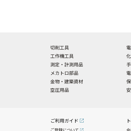
切削工具
電
工作機工具
化
測定・計測用品
手
メカトロ部品
電
金物・建築資材
保
空圧用品
安
ご利用ガイド
ト
ご登録について
会