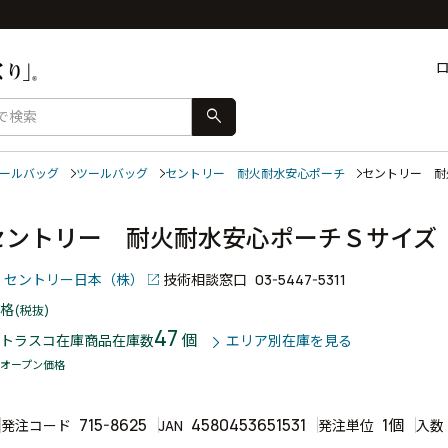
search
ールバッグ
ツールバッグ
セントリー 耐火耐水安心ポーチ
セントリー 
セントリー 耐火耐水安心ポーチＳサイ
・セントリー日本（株）
技術相談窓口
03-5447-5311
格
(税抜)
47
個
トラスコ在庫商品
在庫数
エリア別在庫を見る
オープン価格
715-8625
4580453651531
1個
発注コード
JAN
発注単位
入数