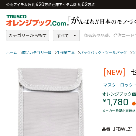
420
62
公開アイテム数 約
万点
在庫アイテム数 約
万点
カテゴリーから探す
すべて
ホーム
商品カテゴリ一覧
手作業工具
バックパック・ツールバッグ
ツ
[NEW]
マスターロック
オレンジブック価
1,780
￥
メーカー希望小売価格
JFBWLZ1
品番