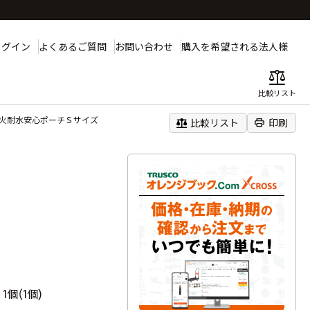
ログイン
よくあるご質問
お問い合わせ
購入を希望される法人様
balance
比較リスト
耐火耐水安心ポーチＳサイズ
balance
print
比較リスト
印刷
ズ
1個(1個)