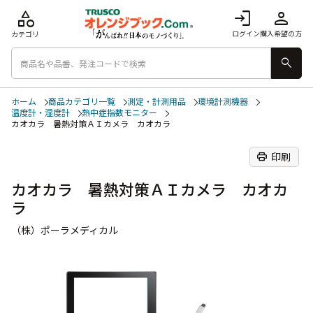
category
login
person
ログイン
購入希望の方
カテゴリ
search
ホーム
商品カテゴリ一覧
測定・計測用品
環境計測機器
温度計・湿度計
熱中症指数モニター
カオカラ 暑熱対策ＡＩカメラ カオカラ
print
印刷
カオカラ 暑熱対策ＡＩカメラ カオカ
ラ
（株）ポーラメディカル