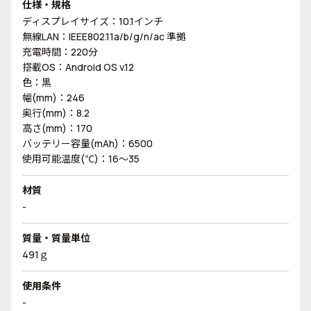
仕様・規格
ディスプレイサイズ：10.1インチ
無線LAN：IEEE802.11a/b/g/n/ac 準拠
充電時間：220分
搭載OS：Android OS v.12
色：黒
幅(mm)：246
奥行(mm)：8.2
高さ(mm)：170
バッテリー容量(mAh)：6500
使用可能温度(℃)：16～35
材質
-
質量・質量単位
491ｇ
使用条件
-