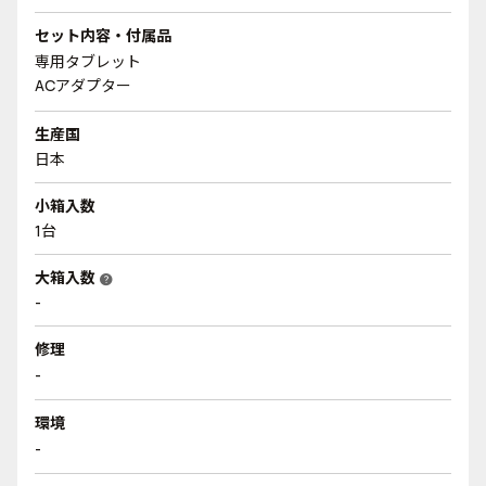
セット内容・付属品
専用タブレット
ACアダプター
生産国
日本
小箱入数
1台
大箱入数
help
-
修理
-
環境
-