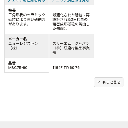
特長
三角形状のセラミック
最適化された砥粒：再
砥粒により高い研削力
設計された3M独自の
があります。
精密成形砥粒の湾曲し
た側面は、...
メーカー名
ニューレジストン
スリーエム ジャパン
（株）
（株）研磨材製品事業
部
品番
MBC75-60
1184F TR 60 76
expand_more
もっと見る