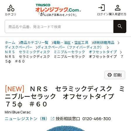
category
login
person
ログイン
購入希望の方
カテゴリ
search
ホーム
商品カテゴリ一覧
電動・油圧・空圧工具
研削研磨用品
ディスクペーパー
ディスクペーパー（ファイバーディスク）
ＮＲＳ セラミックディスク ミニブルーセラック オフセットタイプ
ＮＲＳ セラミックディスク ミニブルーセラック オフセットタイプ ７
５φ ＃６０
print
印刷
[NEW]
ＮＲＳ セラミックディスク ミ
ニブルーセラック オフセットタイプ
７５φ ＃６０
Mini Blue Cerac
ニューレジストン（株）
技術相談窓口
0120-466-300