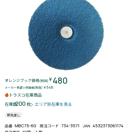
480
￥
オレンジブック価格
(税抜)
￥548
メーカー希望小売価格(税抜)
トラスコ在庫商品
200
枚
在庫数
エリア別在庫を見る
軒先渡し
MBC75-60
734-3571
4532373061174
品番
発注コード
JAN