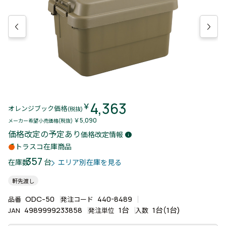
4,363
￥
オレンジブック価格
(税抜)
￥5,090
メーカー希望小売価格(税抜)
価格改定の予定あり
価格改定情報
info
トラスコ在庫商品
357
台
在庫数
エリア別在庫を見る
軒先渡し
ODC-50
440-8489
品番
発注コード
4989999233858
1台
1台(1台)
JAN
発注単位
入数