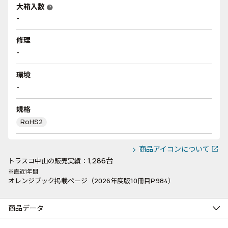
大箱入数
help
-
修理
-
環境
-
規格
RoHS2
商品アイコンについて
1,286台
トラスコ中山の販売実績：
※直近1年間
オレンジブック掲載ページ（2026年度版10冊目P.984）
商品データ