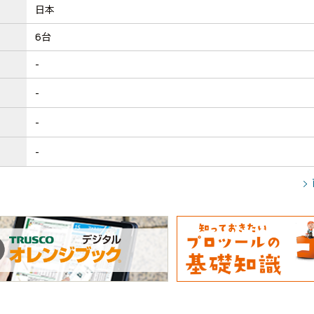
日本
6台
-
-
-
-