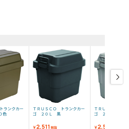
・類似品
トランクカー
ＴＲＵＳＣＯ トランクカー
ＴＲＵＳＣＯ ト
ОＤ色
ゴ ２０Ｌ 黒
ゴ ２０Ｌ グ
2,511
2,511
￥
￥
税抜
税抜