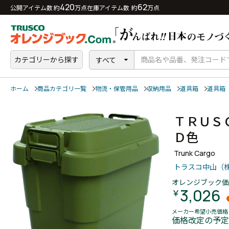
420
62
公開アイテム数 約
万点
在庫アイテム数 約
万点
カテゴリーから探す
すべて
ホーム
商品カテゴリ一覧
物流・保管用品
収納用品
道具箱
道具箱
ＴＲＵＳ
Ｄ色
Trunk Cargo
トラスコ中山（
オレンジブック価
3,026
￥
メーカー希望小売価格
価格改定の予定