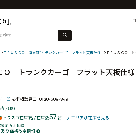
search
ＴＲＵＳＣＯ 道具箱“トランクカーゴ” フラット天板仕様
ＴＲＵＳＣＯ ト
ＣＯ トランクカーゴ フラット天板仕様
株）
技術相談窓口
0120-509-849
格
(税抜)
57
台
トラスコ在庫商品
在庫数
エリア別在庫を見る
￥3,530
(税抜)
あり
価格改定情報
info