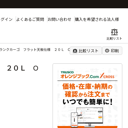
ログイン
よくあるご質問
お問い合わせ
購入を希望される法人様
balance
比較リスト
ランクカーゴ フラット天板仕様 ２０Ｌ ОＤ色
balance
print
比較リスト
印刷
 ２０Ｌ О