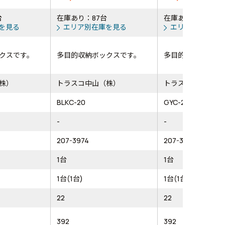
台
在庫あり：87台
在庫あり：108台
を見る
エリア別在庫を見る
エリア別在庫を
クスです。
多目的収納ボックスです。
多目的収納ボック
株）
トラスコ中山（株）
トラスコ中山（株
BLKC-20
GYC-20
-
-
207-3974
207-3975
1台
1台
1台(1台)
1台(1台)
22
22
392
392