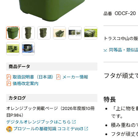
ODCF-20
品番
トラスコ中山の販
同等品・類似
商品データ
フタが頑丈
取扱説明書（日本語）
メーカー情報
価格改定案内
カタログ
特長
「上に物を
オレンジブック掲載ページ（2026年度版10冊
目P.984）
です。
デジタルオレンジブックはこちら
積み重ねの
プロツールの基礎知識 ココミテVol3
フタが頑丈