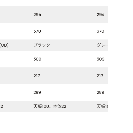
294
294
370
370
OD)
ブラック
グレー
309
309
217
217
289
289
2
天板100、本体22
天板100、本体22