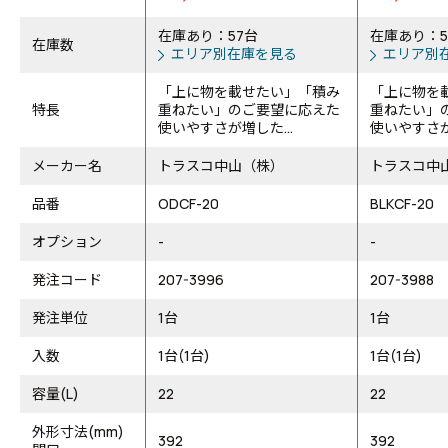
在庫あり：57台
在庫あり：5
在庫数
エリア別在庫を見る
エリア別
「上に物を載せたい」「積み
「上に物を
特長
重ねたい」のご要望に応えた
重ねたい」
使いやすさが増した...
使いやすさが
メーカー名
トラスコ中山（株）
トラスコ中
品番
ODCF-20
BLKCF-20
オプション
-
-
発注コード
207-3996
207-3988
発注単位
1台
1台
入数
1台(1台)
1台(1台)
容量(L)
22
22
外形寸法(mm)
392
392