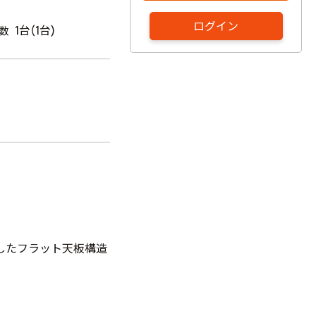
ログイン
1台(1台)
数
したフラット天板構造