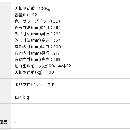
天板耐荷重：100kg
容量(L)：22
色：オリーブドラブ(OD)
外形寸法(mm)間口：392
外形寸法(mm)奥行：294
外形寸法(mm)高さ：357
有効内寸(mm)間口：309
有効内寸(mm)奥行：217
有効内寸(mm)高さ：289
耐荷重(kg)：天板100、本体22
天板耐荷重(kg)：100
ポリプロピレン（ＰＰ）
1.34ｋｇ
-
属品
-