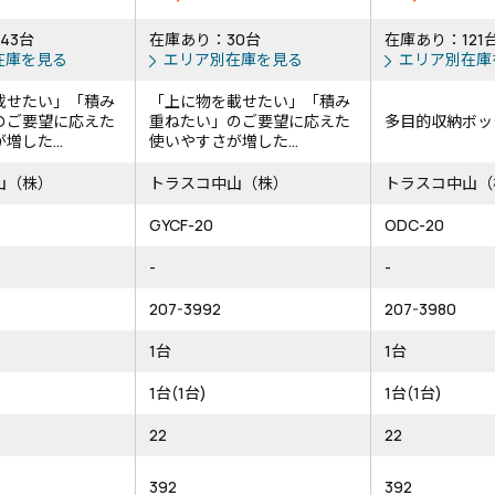
43台
在庫あり：30台
在庫あり：121
在庫を見る
エリア別在庫を見る
エリア別在庫
載せたい」「積み
「上に物を載せたい」「積み
のご要望に応えた
重ねたい」のご要望に応えた
多目的収納ボッ
増した...
使いやすさが増した...
山（株）
トラスコ中山（株）
トラスコ中山（
GYCF-20
ODC-20
-
-
207-3992
207-3980
1台
1台
1台(1台)
1台(1台)
22
22
392
392