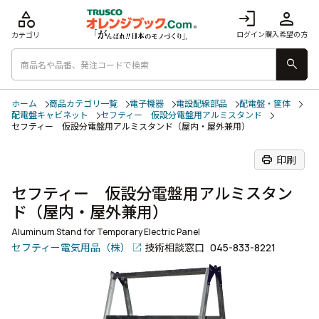
category
login
person
ログイン
購入希望の方
カテゴリ
search
ホーム
商品カテゴリ一覧
電子機器
電設配線部品
配電盤・筐体
配電盤キャビネット
セフティー 仮設分電盤用アルミスタンド
セフティー 仮設分電盤用アルミスタンド（屋内・屋外兼用）
print
印刷
セフティー 仮設分電盤用アルミスタン
ド（屋内・屋外兼用）
Aluminum Stand for Temporary Electric Panel
セフティー電気用品（株）
技術相談窓口
045-833-8221