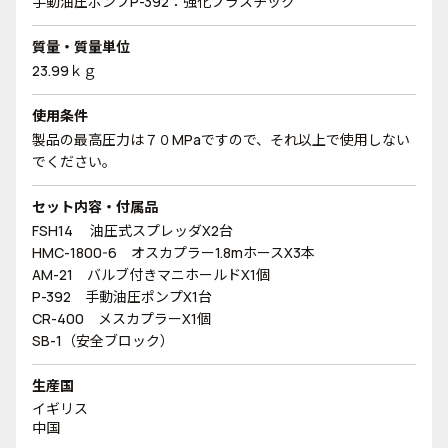
手動油圧ポンプP-392：強化プラスチック
質量・質量単位
23.99ｋｇ
使用条件
製品の最高圧力は７０MPaですので、それ以上で使用しない
でください。
セット内容・付属品
FSH14 油圧式スプレッダX2台
HMC-1800-6 オスカプラー1.8mホースX3本
AM-21 バルブ付きマニホールドX1個
P-392 手動油圧ポンプX1台
CR-400 メスカプラーX1個
SB-1（安全ブロック）
生産国
イギリス
中国