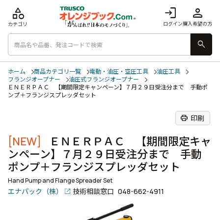
category
login
person
ログイン
購入希望の方
カテゴリ
search
ホーム
商品カテゴリ一覧
電動・油圧・空圧工具
油圧工具
フランジオープナー
油圧式フランジオープナー
ＥＮＥＲＰＡＣ 【期間限定キャンペーン】７月２９日受注分まで 手動ポ
ンプ＋フランジスプレッダセット
print
印刷
[NEW]
ＥＮＥＲＰＡＣ 【期間限定キャ
ンペーン】７月２９日受注分まで 手動
ポンプ＋フランジスプレッダセット
Hand Pump and Flange Spreader Set
エナパック（株）
技術相談窓口
048-662-4911