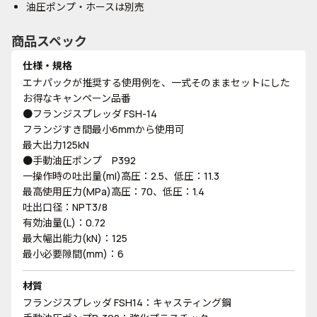
油圧ポンプ・ホースは別売
商品スペック
仕様・規格
エナパックが推奨する使用例を、一式そのままセットにした
お得なキャンペーン品番
●フランジスプレッダ FSH-14
フランジすき間最小6mmから使用可
最大出力125kN
●手動油圧ポンプ P392
一操作時の吐出量(ml)高圧：2.5、低圧：11.3
最高使用圧力(MPa)高圧：70、低圧：1.4
吐出口径：NPT3/8
有効油量(L)：0.72
最大幅出能力(kN)：125
最小必要隙間(mm)：6
材質
フランジスプレッダ FSH14：キャスティング鋼