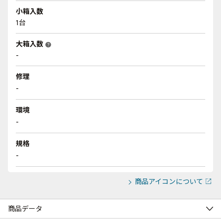
小箱入数
1台
大箱入数
help
-
修理
-
環境
-
規格
-
商品アイコンについて
商品データ