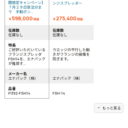
間限定キャンペーン】
ンジスプレッダー
７月２９日受注分ま
で 手動ポン...
598,000
275,400
￥
￥
税抜
税抜
在庫数
在庫数
在庫なし
在庫なし
特長
ご好評いただいている
ウエッジの平行した動
フランジスプレッダ
きがフランジの損傷を
FSH14を、エナパック
防ぎます。
が推奨す...
メーカー名
エナパック（株）
エナパック（株）
品番
P392-FSH14
FSH-14
expand_more
もっと見る