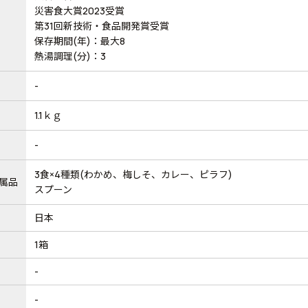
災害食大賞2023受賞
第31回新技術・食品開発賞受賞
保存期間(年)：最大8
熱湯調理(分)：3
-
1.1ｋｇ
-
3食×4種類(わかめ、梅しそ、カレー、ピラフ)
属品
スプーン
日本
1箱
-
-