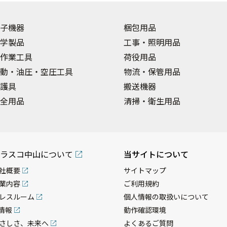
子機器
梱包用品
学製品
工事・照明用品
作業工具
荷役用品
動・油圧・空圧工具
物流・保管用品
護具
搬送機器
全用品
清掃・衛生用品
ラスコ中山について
当サイトについて
社概要
サイトマップ
業内容
ご利用規約
レスルーム
個人情報の取扱いについて
R情報
動作確認環境
さしさ、未来へ
よくあるご質問