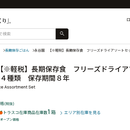
search
長期保存ごはん
永谷園 【※軽税】長期保存食 フリーズドライアソートセ
【※軽税】長期保存食 フリーズドライア
×４種類 保存期間８年
ce Assortment Set
格
(税抜)
1
箱
トラスコ在庫商品
在庫数
エリア別在庫を見る
オープン価格