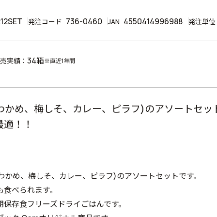
12SET
736-0460
4550414996988
発注コード
JAN
発注単位
34箱
売実績：
※直近1年間
(わかめ、梅しそ、カレー、ピラフ)のアソートセ
最適！！
類(わかめ、梅しそ、カレー、ピラフ)のアソートセットです。
も食べられます。
期保存食フリーズドライごはんです。