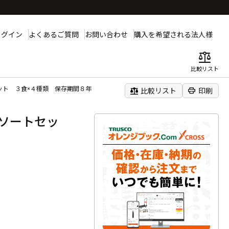
ログイン
よくあるご質問
お問い合わせ
購入を希望される法人様
balance
比較リスト
ット ３食×４種類 保存期間８年
balance
print
比較リスト
印刷
ソートセッ