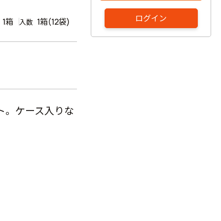
ログイン
1箱
1箱(12袋)
入数
ット。ケース入りな