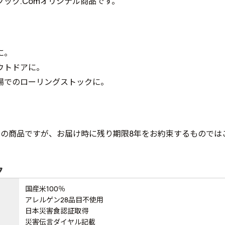
ブック.Comオリジナル商品です。
に。
ウトドアに。
場でのローリングストックに。
年の商品ですが、お届け時に残り期限8年をお約束するものでは
ク
国産米100％
アレルゲン28品目不使用
日本災害食認証取得
災害伝言ダイヤル記載