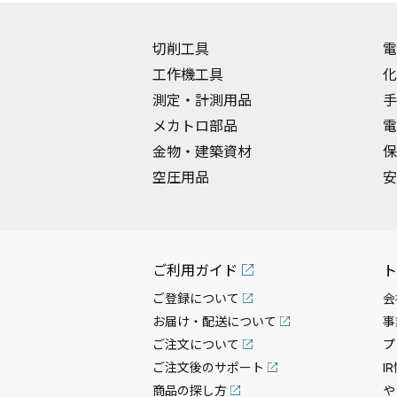
切削工具
電
工作機工具
化
測定・計測用品
手
メカトロ部品
電
金物・建築資材
保
空圧用品
安
ご利用ガイド
ト
ご登録について
会
お届け・配送について
事
ご注文について
プ
ご注文後のサポート
I
商品の探し方
や