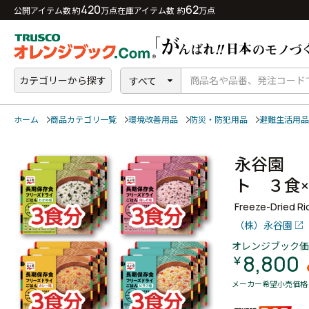
420
62
公開アイテム数 約
万点
在庫アイテム数 約
万点
カテゴリーから探す
すべて
ホーム
商品カテゴリ一覧
環境改善用品
防災・防犯用品
避難生活用品
永谷園 
ト ３食
Freeze-Dried Ri
（株）永谷園
オレンジブック価
8,800
￥
メーカー希望小売価格