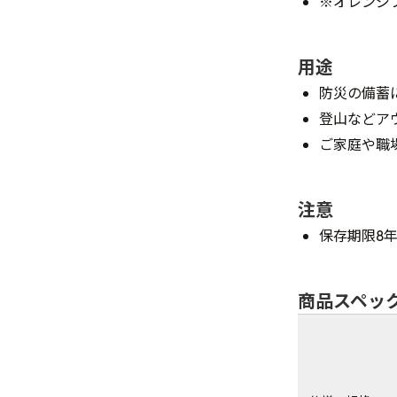
※オレンジ
用途
防災の備蓄
登山などア
ご家庭や職
注意
保存期限8
商品スペッ