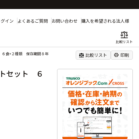
ログイン
よくあるご質問
お問い合わせ
購入を希望される法人様
balance
比較リスト
 ６食×２種類 保存期間８年
balance
print
比較リスト
印刷
トセット ６