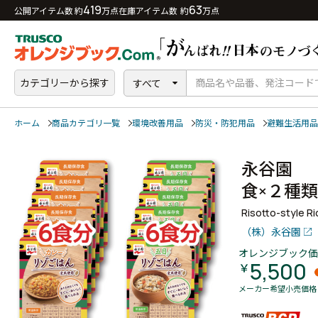
419
63
公開アイテム数 約
万点
在庫アイテム数 約
万点
カテゴリーから探す
すべて
ホーム
商品カテゴリ一覧
環境改善用品
防災・防犯用品
避難生活用品
永谷園 
食×２種
Risotto-style R
（株）永谷園
オレンジブック価
5,500
￥
メーカー希望小売価格