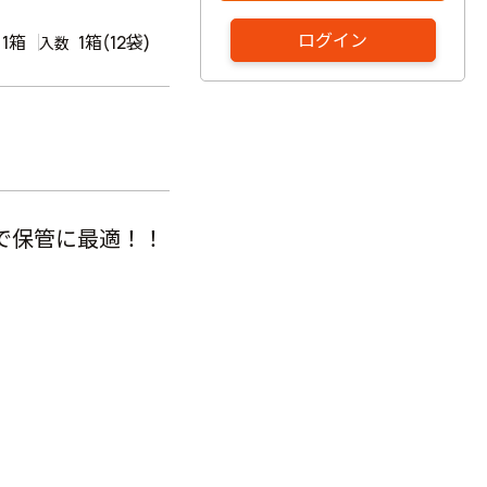
ログイン
1箱
1箱(12袋)
入数
ので保管に最適！！