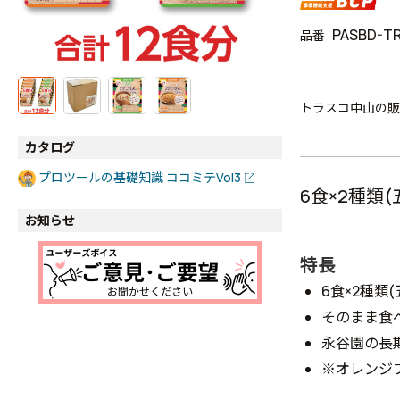
PASBD-TR
品番
トラスコ中山の販
カタログ
プロツールの基礎知識 ココミテVol3
6食×2種類
お知らせ
特長
6食×2種類
そのまま食
永谷園の長
※オレンジ