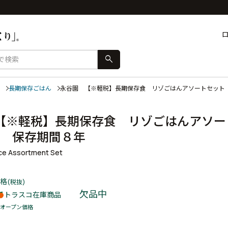
search
長期保存ごはん
永谷園 【※軽税】長期保存食 リゾごはんアソートセット
【※軽税】長期保存食 リゾごはんアソー
類 保存期間８年
ice Assortment Set
格
(税抜)
欠品中
トラスコ在庫商品
オープン価格