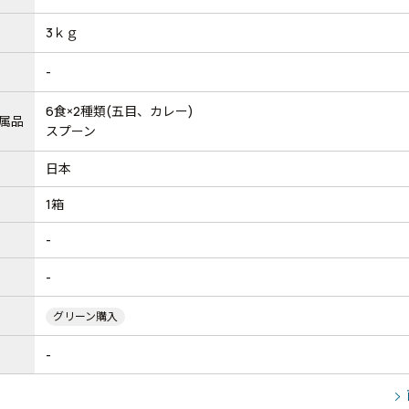
3ｋｇ
-
6食×2種類(五目、カレー)
属品
スプーン
日本
1箱
-
-
グリーン購入
-