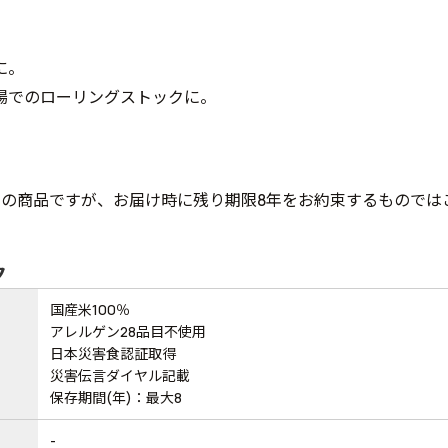
に。
場でのローリングストックに。
年の商品ですが、お届け時に残り期限8年をお約束するものでは
ク
国産米100％
アレルゲン28品目不使用
日本災害食認証取得
災害伝言ダイヤル記載
保存期間(年)：最大8
-