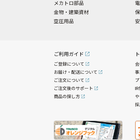
メカトロ部品
電
金物・建築資材
保
空圧用品
安
ご利用ガイド
ト
ご登録について
会
お届け・配送について
事
ご注文について
プ
ご注文後のサポート
I
商品の探し方
や
採