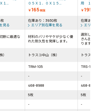
１...
０５Ｘ１．０Ｘ１５...
用 １０５Ｘ１．０.
165
195
￥
￥
税抜
税抜
5枚
在庫あり：3930枚
在庫あり：3465枚
を見る
エリア別在庫を見る
エリア別在庫を
選別したジルコニ
切断に最適な
材料のバリやヤケが少なく優
きん出た切れ味と
れた耐久性を発揮します。
ります。
株）
トラスコ中山（株）
トラスコ中山（株
TRM-105
TRS-105
-
-
468-8988
468-8996
5枚
5枚
-
-