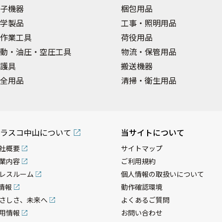
子機器
梱包用品
学製品
工事・照明用品
作業工具
荷役用品
動・油圧・空圧工具
物流・保管用品
護具
搬送機器
全用品
清掃・衛生用品
ラスコ中山について
当サイトについて
社概要
サイトマップ
業内容
ご利用規約
レスルーム
個人情報の取扱いについて
R情報
動作確認環境
さしさ、未来へ
よくあるご質問
用情報
お問い合わせ