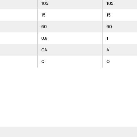
105
105
15
15
60
60
0.8
1
CA
A
Q
Q