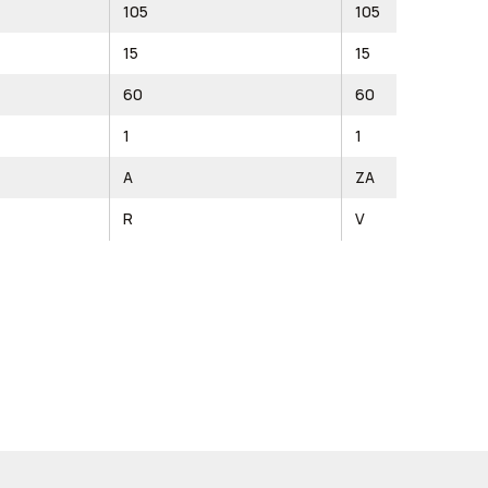
105
105
15
15
60
60
1
1
A
ZA
R
V