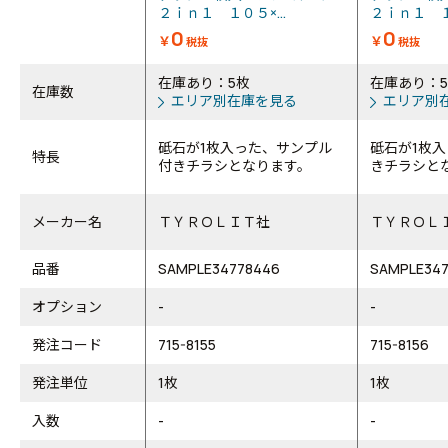
２ｉｎ１ １０５×...
２ｉｎ１ １０
0
0
￥
￥
税抜
税抜
在庫あり：5枚
在庫あり：5
在庫数
エリア別在庫を見る
エリア別
砥石が1枚入った、サンプル
砥石が1枚
特長
付きチラシとなります。
きチラシと
メーカー名
ＴＹＲＯＬＩＴ社
ＴＹＲＯＬ
品番
SAMPLE34778446
SAMPLE347
オプション
-
-
発注コード
715-8155
715-8156
発注単位
1枚
1枚
入数
-
-