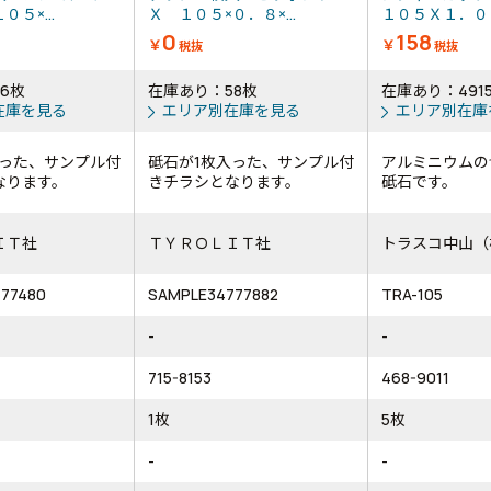
５×...
Ｘ １０５×０．８×...
１０５Ｘ１．０Ｘ
0
158
￥
￥
税抜
税抜
6枚
在庫あり：58枚
在庫あり：491
在庫を見る
エリア別在庫を見る
エリア別在庫
入った、サンプル付
砥石が1枚入った、サンプル付
アルミニウムの
なります。
きチラシとなります。
砥石です。
ＩＴ社
ＴＹＲＯＬＩＴ社
トラスコ中山（
77480
SAMPLE34777882
TRA-105
-
-
715-8153
468-9011
1枚
5枚
-
-