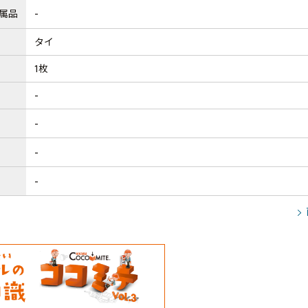
属品
-
タイ
1枚
-
-
-
-