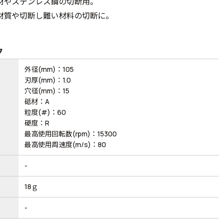
材やステンレス鋼の切断用。
材質や切断し難い材料の切断に。
ク
外径(mm)：105
刃厚(mm)：1.0
穴径(mm)：15
砥材：A
粒度(#)：60
硬度：R
最高使用回転数(rpm)：15300
最高使用周速度(m/s)：80
-
18ｇ
-