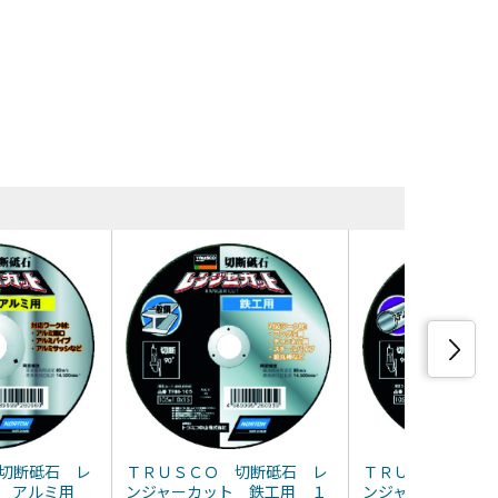
同等品・類
切断砥石 レ
ＴＲＵＳＣＯ 切断砥石 レ
ＴＲＵＳＣＯ 切
ト アルミ用
ンジャーカット 鉄工用 １
ンジャーカット 