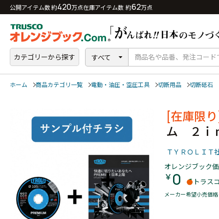
420
62
公開アイテム数 約
万点
在庫アイテム数 約
万点
カテゴリーから探す
すべて
ホーム
商品カテゴリ一覧
電動・油圧・空圧工具
切断用品
切断砥石
[在庫限り
ム ２ｉ
ＴＹＲＯＬＩＴ
オレンジブック価
0
￥
トラス
メーカー希望小売価格