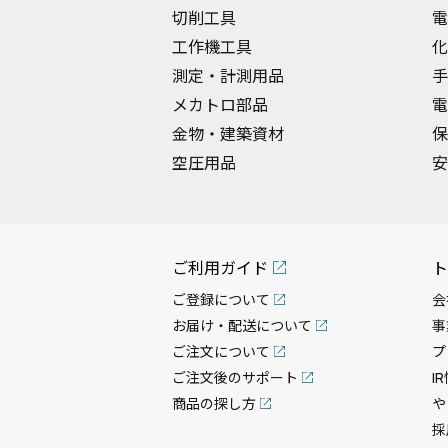
切削工具
電
工作機工具
化
測定・計測用品
手
メカトロ部品
電
金物・建築資材
保
空圧用品
安
ご利用ガイド
ト
ご登録について
会
お届け・配送について
事
ご注文について
プ
ご注文後のサポート
I
商品の探し方
や
採