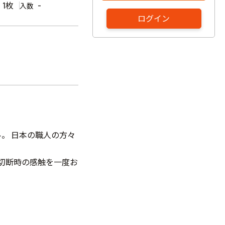
1枚
-
入数
ログイン
ル。 日本の職人の方々
切断時の感触を一度お