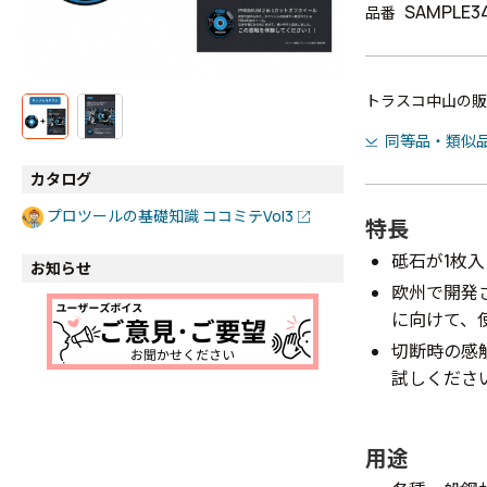
SAMPLE3
品番
トラスコ中山の販
同等品・類似
カタログ
プロツールの基礎知識 ココミテVol3
特長
砥石が1枚
お知らせ
欧州で開発さ
に向けて、
切断時の感
試しくださ
用途