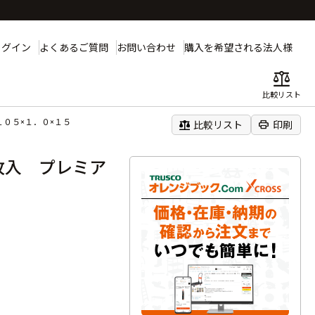
ログイン
よくあるご質問
お問い合わせ
購入を希望される法人様
balance
比較リスト
１０５×１．０×１５
balance
print
比較リスト
印刷
枚入 プレミア