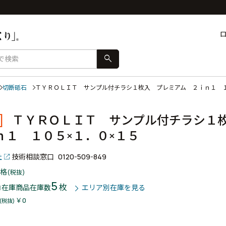
search
切断砥石
ＴＹＲＯＬＩＴ サンプル付チラシ１枚入 プレミアム ２ｉｎ１ 
]
ＴＹＲＯＬＩＴ サンプル付チラシ１
ｎ１ １０５×１．０×１５
社
技術相談窓口
0120-509-849
格
(税抜)
5
枚
コ在庫商品
在庫数
エリア別在庫を見る
￥0
(税抜)