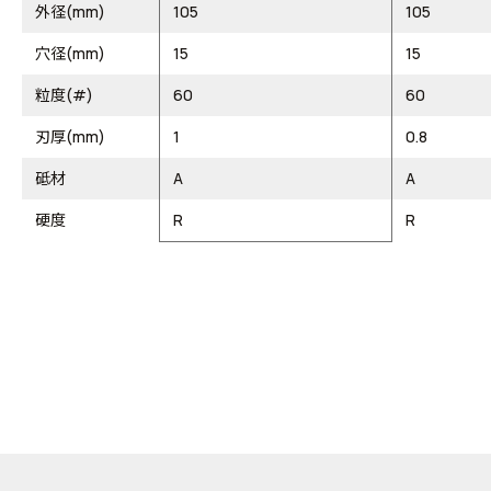
外径(mm)
105
105
穴径(mm)
15
15
粒度(#)
60
60
刃厚(mm)
1
0.8
砥材
A
A
硬度
R
R