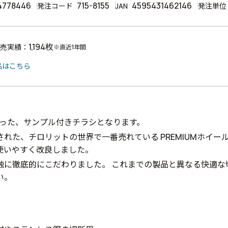
4778446
715-8155
4595431462146
発注コード
JAN
発注単位
1,194枚
売実績：
※直近1年間
品はこちら
入った、サンプル付きチラシとなります。
れた、チロリットの世界で一番売れている PREMIUMホイー
使いやすく改良しました。
触に徹底的にこだわりました。 これまでの製品と異なる快適な
い。