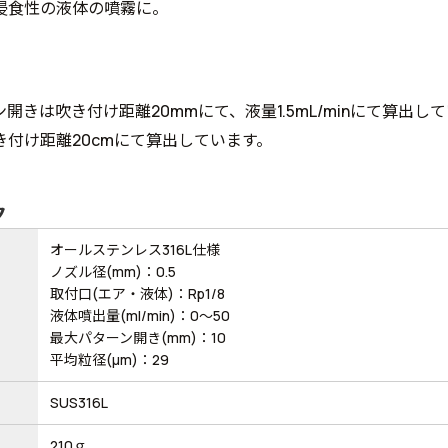
侵食性の液体の噴霧に。
開きは吹き付け距離20mmにて、液量1.5mL/minにて算出し
き付け距離20cmにて算出しています。
ク
オールステンレス316L仕様
ノズル径(mm)：0.5
取付口(エア・液体)：Rp1/8
液体噴出量(ml/min)：0～50
最大パターン開き(mm)：10
平均粒径(μm)：29
SUS316L
210ｇ