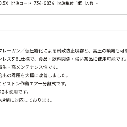
0.5X
734-9834
1個
-
発注コード
発注単位
入数
プレーガン／低圧霧化による飛散防止噴霧と、高圧の噴霧も可
ンレス316L仕様で、食品・飲料関係・強い薬品に使用可能です
衛生・高メンテナンス性です。
溶出の課題を大幅に改善しました。
とピストン作動エアー分離式です。
ス2本使用です。
どの規制に対応しております。