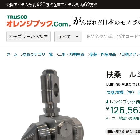
420
62
公開アイテム数 約
万点
在庫アイテム数 約
万点
カテゴリーから探す
すべて
ホーム
商品カテゴリ一覧
工事・照明用品
塗装・内装用品
自動スプレ
扶桑 ル
Lumina Automat
扶桑精機（株）
オレンジブック価
126,56
￥
メーカー希望小売価格
local_shipping
送料別途
(北海