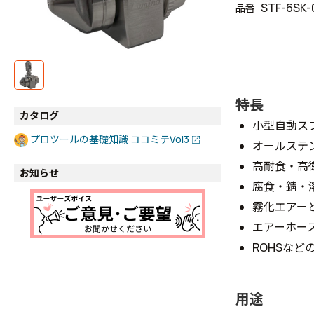
STF-6SK-
品番
特長
カタログ
小型自動ス
プロツールの基礎知識 ココミテVol3
オールステ
高耐食・高
お知らせ
腐食・錆・
霧化エアー
エアーホー
ROHSな
用途