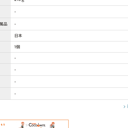
-
属品
-
日本
1個
-
-
-
-