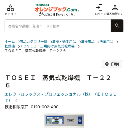
category
login
person
ログイン
購入希望の方
カテゴリ
search
ホーム
商品カテゴリ一覧
清掃・衛生用品
清掃用品
洗濯用品
乾燥機
ＴＯＳＥＩ 工場向け蒸気式乾燥機
ＴＯＳＥＩ 蒸気式乾燥機 Ｔ－２２６
print
印刷
ＴＯＳＥＩ 蒸気式乾燥機 Ｔ－２２
６
エレクトロラックス・プロフェッショナル（株）（旧ＴＯＳＥ
Ｉ）
技術相談窓口
0120-002-490