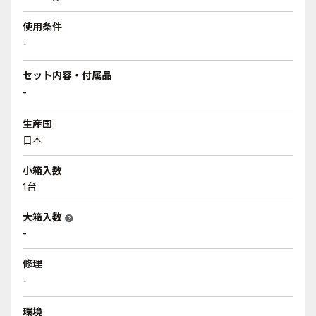
使用条件
-
セット内容・付属品
-
生産国
日本
小箱入数
1台
大箱入数
help
-
修理
-
環境