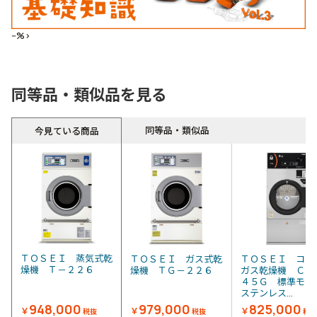
--%>
同等品・類似品を見る
同等品・類似品
今見ている商品
ＴＯＳＥＩ 蒸気式乾
ＴＯＳＥＩ ガス式乾
ＴＯＳＥＩ コイ
燥機 Ｔ－２２６
燥機 ＴＧ－２２６
ガス乾燥機 ＣＴ
４５Ｇ 標準モ
ステンレス...
948,000
979,000
825,000
￥
￥
￥
税抜
税抜
税抜