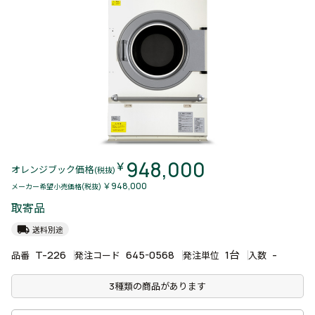
948,000
￥
オレンジブック価格
(税抜)
￥948,000
メーカー希望小売価格(税抜)
取寄品
local_shipping
送料別途
T-226
645-0568
1台
-
品番
発注コード
発注単位
入数
3種類の商品があります