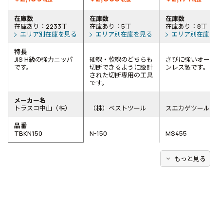
在庫数
在庫数
在庫数
在庫あり：2233丁
在庫あり：5丁
在庫あり：8丁
エリア別在庫を見る
エリア別在庫を見る
エリア別在庫を
特長
JIS H級の強力ニッパ
硬線・軟線のどちらも
さびに強いオール
です。
切断できるように設計
ンレス製です。
された切断専用の工具
です。
メーカー名
トラスコ中山（株）
（株）ベストツール
スエカゲツール（
品番
TBKN150
N-150
MS455
expand_more
もっと見る