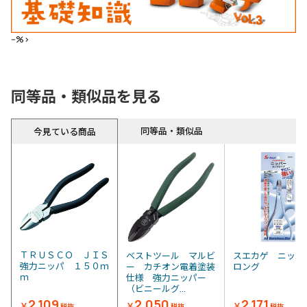
--%>
同等品・類似品を見る
同等品・類似品
今見ている商品
ＴＲＵＳＣＯ ＪＩＳ
ベストツール マルビ
スエカゲ ニッ
強力ニッパ １５０ｍ
ー カチオン電着塗装
ロング
ｍ
仕様 強力ニッパー
（ビニールグ...
2,109
2,050
2,171
￥
￥
￥
税抜
税抜
税抜