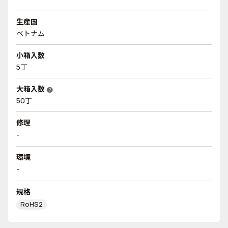
生産国
ベトナム
小箱入数
5丁
大箱入数
help
50丁
修理
-
環境
-
規格
RoHS2