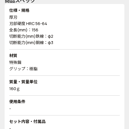
商品スペック
仕様・規格
厚刃
刃部硬度 HRC 56-64
全長(mm)：156
切断能力(mm)鉄線：φ2
切断能力(mm)銅線：φ3
材質
特殊鋼
グリップ：樹脂
質量・質量単位
160ｇ
使用条件
-
セット内容・付属品
-