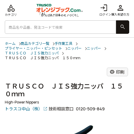
category
login
person
ログイン
購入希望の方
カテゴリ
search
ホーム
商品カテゴリ一覧
手作業工具
プライヤー・ニッパー・ピンセット
ニッパー
ニッパー
ＴＲＵＳＣＯ ＪＩＳ強力ニッパ
ＴＲＵＳＣＯ ＪＩＳ強力ニッパ １５０ｍｍ
print
印刷
ＴＲＵＳＣＯ ＪＩＳ強力ニッパ １５
０ｍｍ
High-Power Nippers
トラスコ中山（株）
技術相談窓口
0120-509-849