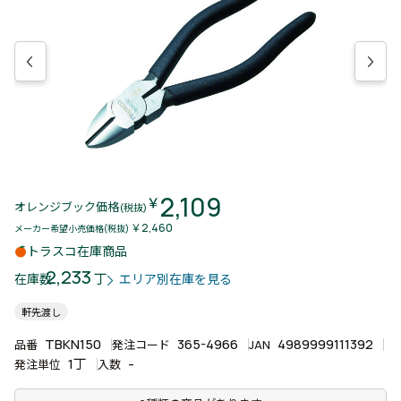
2,109
￥
オレンジブック価格
(税抜)
￥2,460
メーカー希望小売価格(税抜)
トラスコ在庫商品
2,233
丁
在庫数
エリア別在庫を見る
軒先渡し
TBKN150
365-4966
4989999111392
品番
発注コード
JAN
1丁
-
発注単位
入数