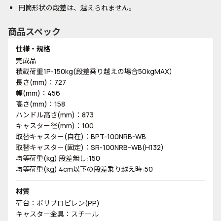
円筒形状の段差は、越えられません。
商品スペック
仕様・規格
完成品
積載荷重1P-150kg(段差乗り越えの場合50kgMAX)
長さ(mm)：727
幅(mm)：456
高さ(mm)：158
ハンドル高さ(mm)：873
キャスター径(mm)：100
取替キャスター(自在)：BPT-100NRB-WB
取替キャスター(固定)：SR-100NRBｰWB(H132)
均等荷重(kg) 段差無し:150
均等荷重(kg) 4cm以下の段差乗り越え時:50
材質
荷台：ポリプロピレン(PP)
キャスター金具：スチール