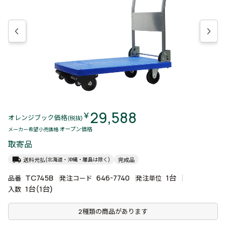
29,588
￥
オレンジブック価格
(税抜)
オープン価格
メーカー希望小売価格
取寄品
local_shipping
送料元払
完成品
(北海道・沖縄・離島は除く)
TC745B
646-7740
1台
品番
発注コード
発注単位
1台(1台)
入数
2種類の商品があります