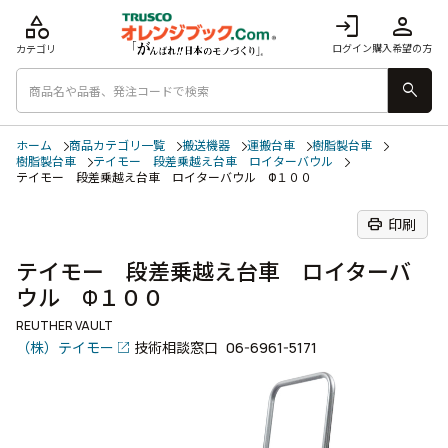
category
login
person
ログイン
購入希望の方
カテゴリ
search
ホーム
商品カテゴリ一覧
搬送機器
運搬台車
樹脂製台車
樹脂製台車
テイモー 段差乗越え台車 ロイターバウル
テイモー 段差乗越え台車 ロイターバウル Φ１００
print
印刷
テイモー 段差乗越え台車 ロイターバ
ウル Φ１００
REUTHER VAULT
（株）テイモー
技術相談窓口
06-6961-5171