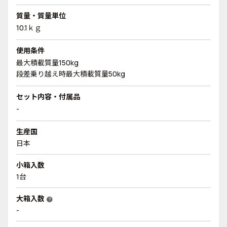
質量・質量単位
10.1ｋｇ
使用条件
最大積載質量150kg
段差乗り越え時最大積載質量50kg
セット内容・付属品
-
生産国
日本
小箱入数
1台
大箱入数
help
-