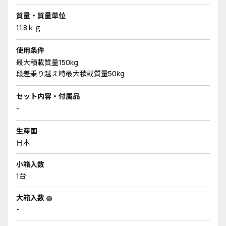
質量・質量単位
11.8ｋｇ
使用条件
最大積載質量150kg
段差乗り越え時最大積載質量50kg
セット内容・付属品
-
生産国
日本
小箱入数
1台
大箱入数
help
-