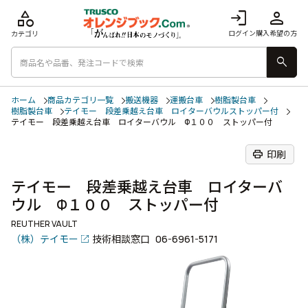
category
login
person
ログイン
購入希望の方
カテゴリ
search
ホーム
商品カテゴリ一覧
搬送機器
運搬台車
樹脂製台車
樹脂製台車
テイモー 段差乗越え台車 ロイターバウルストッパー付
テイモー 段差乗越え台車 ロイターバウル Φ１００ ストッパー付
print
印刷
テイモー 段差乗越え台車 ロイターバ
ウル Φ１００ ストッパー付
REUTHER VAULT
（株）テイモー
技術相談窓口
06-6961-5171