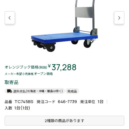
37,288
￥
オレンジブック価格
(税抜)
オープン価格
メーカー希望小売価格
取寄品
local_shipping
送料元払
完成品
(北海道・沖縄・離島は除く)
TC745BS
646-7739
1台
品番
発注コード
発注単位
1台(1台)
入数
2種類の商品があります