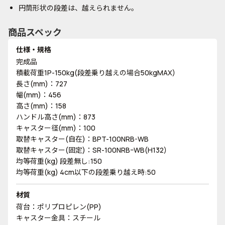
円筒形状の段差は、越えられません。
商品スペック
仕様・規格
完成品
積載荷重1P-150kg(段差乗り越えの場合50kgMAX)
長さ(mm)：727
幅(mm)：456
高さ(mm)：158
ハンドル高さ(mm)：873
キャスター径(mm)：100
取替キャスター(自在)：BPT-100NRB-WB
取替キャスター(固定)：SR-100NRBｰWB(H132)
均等荷重(kg) 段差無し:150
均等荷重(kg) 4cm以下の段差乗り越え時:50
材質
荷台：ポリプロピレン(PP)
キャスター金具：スチール