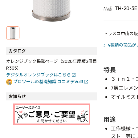
TH-20-3E
品番
トラスコ中山の販
4種類の商品が
カタログ
オレンジブック掲載ページ（2026年度版3冊目
P.395）
特長
デジタルオレンジブックはこちら
３ｉｎ１・
プロツールの基礎知識 ココミテVol3
7層エレメ
オイルミスト
お知らせ
用途
工作機械・
スト 等に