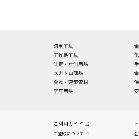
切削工具
電
工作機工具
化
測定・計測用品
手
メカトロ部品
電
金物・建築資材
保
空圧用品
安
ご利用ガイド
ト
ご登録について
会