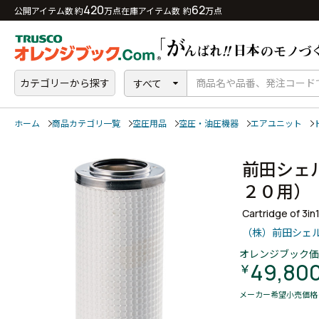
420
62
公開アイテム数 約
万点
在庫アイテム数 約
万点
カテゴリーから探す
すべて
ホーム
商品カテゴリ一覧
空圧用品
空圧・油圧機器
エアユニット
前田シェ
２０用
Cartridge of 3in1
（株）前田シェ
オレンジブック価
49,80
￥
メーカー希望小売価格