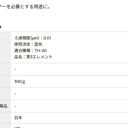
アーを必要とする用途に。
ク
ろ過精度(μm)：0.01
使用流体：空気
適合機種：TH-20
品名：第3エレメント
-
300ｇ
-
属品
-
日本