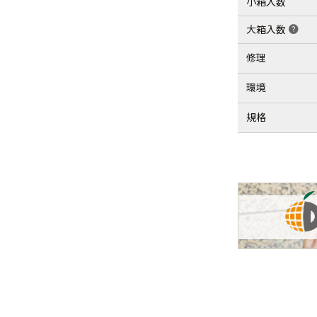
小箱入数
大箱入数
help
修理
環境
規格