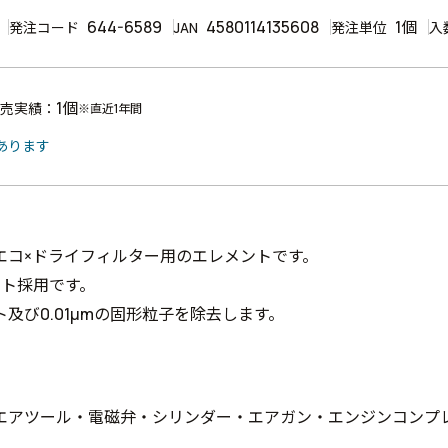
644-6589
4580114135608
1個
発注コード
JAN
発注単位
入
1個
売実績：
※直近1年間
あります
エコ×ドライフィルター用のエレメントです。
ント採用です。
及び0.01μmの固形粒子を除去します。
エアツール・電磁弁・シリンダー・エアガン・エンジンコンプ
。