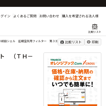
ログイン
よくあるご質問
お問い合わせ
購入を希望される法人様
balance
比較リスト
前田シェル 圧縮空気用フィルター 第３エレメント （ＴＨ－２０用）
balance
print
比較リスト
印刷
ト （ＴＨ－