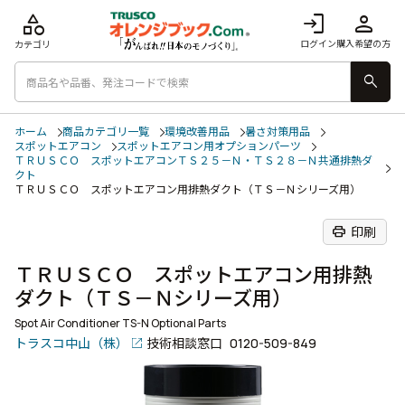
category
login
person
ログイン
購入希望の方
カテゴリ
search
ホーム
商品カテゴリ一覧
環境改善用品
暑さ対策用品
スポットエアコン
スポットエアコン用オプションパーツ
ＴＲＵＳＣＯ スポットエアコンＴＳ２５－Ｎ・ＴＳ２８－Ｎ共通排熱ダ
クト
ＴＲＵＳＣＯ スポットエアコン用排熱ダクト（ＴＳ－Ｎシリーズ用）
print
印刷
ＴＲＵＳＣＯ スポットエアコン用排熱
ダクト（ＴＳ－Ｎシリーズ用）
Spot Air Conditioner TS-N Optional Parts
トラスコ中山（株）
技術相談窓口
0120-509-849