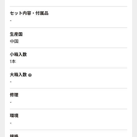
セット内容・付属品
-
生産国
中国
小箱入数
1本
大箱入数
help
-
修理
-
環境
-
規格