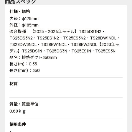
商品スペック
仕様・規格
内径：φ175mm
外径：φ185mm
適合機種：【2025・2024年モデル】TS25DS1N2・
TS25DS3N2・TS25ES1N2・TS25ES3N2・TS28DW1NDL・
TS28DW3NDL・TS28EW1NDL・TS28EW3NDL【2023年モ
デル】TS25DS1N・TS25DS3N・TS25ES1N・TS25ES3N
品名：排熱ダクト350mm
長さ(m)：0.35
長さ(mm)：350
材質
-
質量・質量単位
0.68ｋｇ
使用条件
-