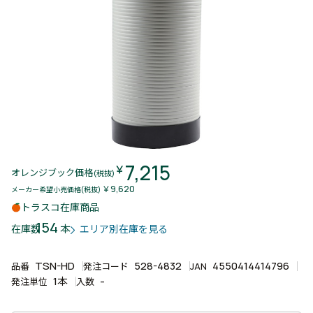
7,215
￥
オレンジブック価格
(税抜)
￥9,620
メーカー希望小売価格(税抜)
トラスコ在庫商品
154
本
在庫数
エリア別在庫を見る
TSN-HD
528-4832
4550414414796
品番
発注コード
JAN
1本
-
発注単位
入数