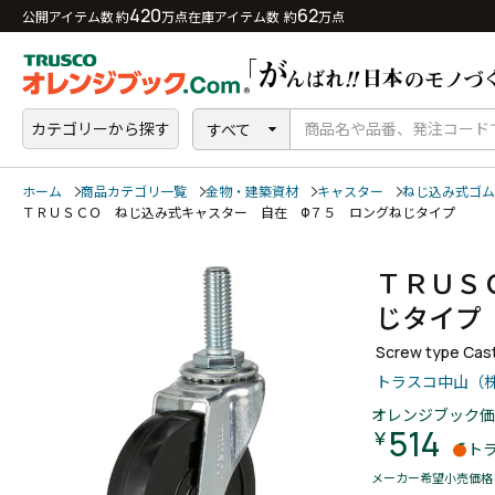
420
62
公開アイテム数 約
万点
在庫アイテム数 約
万点
カテゴリーから探す
すべて
ホーム
商品カテゴリ一覧
金物・建築資材
キャスター
ねじ込み式ゴム
ＴＲＵＳＣＯ ねじ込み式キャスター 自在 Φ７５ ロングねじタイプ
ＴＲＵＳ
じタイ
Screw type Cas
トラスコ中山（
オレンジブック価
514
￥
ト
メーカー希望小売価格