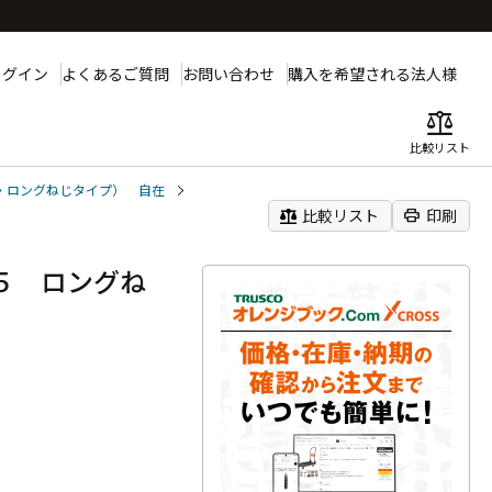
ログイン
よくあるご質問
お問い合わせ
購入を希望される法人様
balance
比較リスト
・ロングねじタイプ） 自在
balance
print
比較リスト
印刷
５ ロングね