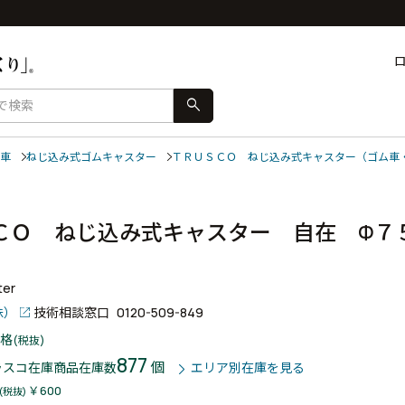
search
車
ねじ込み式ゴムキャスター
ＴＲＵＳＣＯ ねじ込み式キャスター（ゴム車
ＣＯ ねじ込み式キャスター 自在 Φ７
プ
ter
株）
技術相談窓口
0120-509-849
格
(税抜)
877
個
ラスコ在庫商品
在庫数
エリア別在庫を見る
￥600
(税抜)