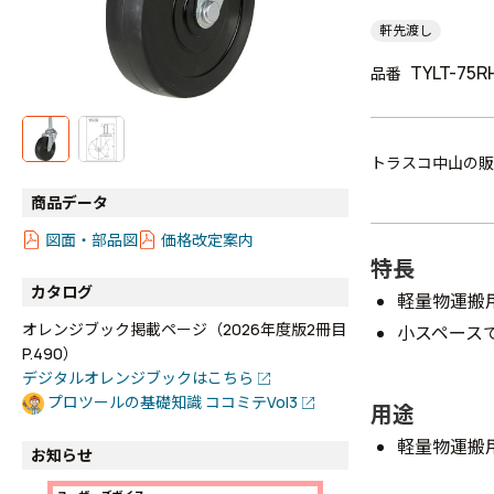
軒先渡し
TYLT-75R
品番
トラスコ中山の販
商品データ
図面・部品図
価格改定案内
特長
カタログ
軽量物運搬
オレンジブック掲載ページ（2026年度版2冊目
小スペース
P.490）
デジタルオレンジブックはこちら
プロツールの基礎知識 ココミテVol3
用途
軽量物運搬
お知らせ