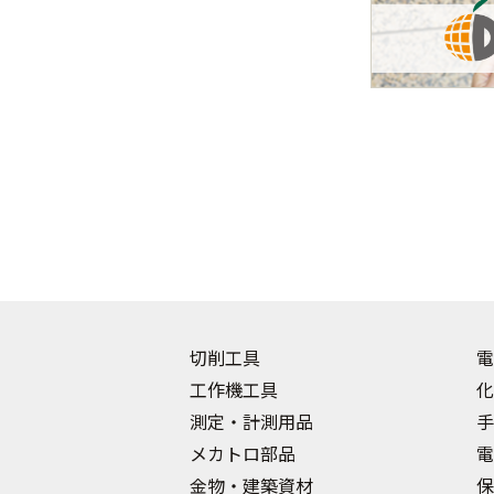
切削工具
電
工作機工具
化
測定・計測用品
手
メカトロ部品
電
金物・建築資材
保