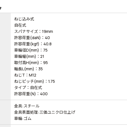
ク
ねじ込み式
自在式
スパナサイズ：19mm
許容荷重(daN)：40
許容荷重(kgf)：40.8
車輪径D(mm)：75
車輪幅(mm)：21
取付高H(mm)：95
軸長L(mm)：35
ねじT：M12
ねじピッチ(mm)：1.75
タイプ：自在式
許容荷重(N)：400
金具:スチール
金具表面処理:三価ユニクロ仕上げ
車輪:ゴム