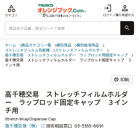
category
login
person
ログイン
購入希望の方
カテゴリ
search
ホーム
商品カテゴリ一覧
梱包用品
梱包結束用品
ストレッチフィルム包装機
ストレッチフィルムホルダー
高千穂交易 ストレッチフィルムホルダー ラップロッド用固定キャップ
高千穂交易 ストレッチフィルムホルダー ラップロッド固定キャップ ３
インチ用
print
印刷
高千穂交易 ストレッチフィルムホルダ
ー ラップロッド固定キャップ ３イン
チ用
Stretch Wrap Dispenser Cap
高千穂交易（株）
技術相談窓口
03-3355-6691