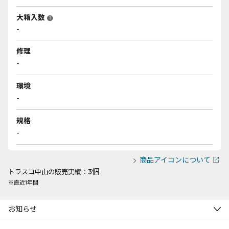
大箱入数
help
-
修理
-
環境
-
規格
-
商品アイコンについて
3個
トラスコ中山の販売実績：
※直近1年間
お知らせ