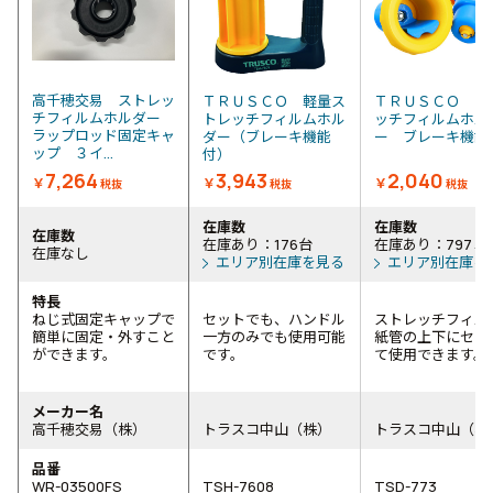
高千穂交易 ストレッ
ＴＲＵＳＣＯ 軽量ス
ＴＲＵＳＣＯ ス
チフィルムホルダー
トレッチフィルムホル
ッチフィルムホル
ラップロッド固定キャ
ダー（ブレーキ機能
ー ブレーキ機
ップ ３イ...
付）
7,264
3,943
2,040
￥
￥
￥
税抜
税抜
税抜
在庫数
在庫数
在庫数
在庫あり：176台
在庫あり：797Ｓ
在庫なし
エリア別在庫を見る
エリア別在庫を
特長
ねじ式固定キャップで
セットでも、ハンドル
ストレッチフィル
簡単に固定・外すこと
一方のみでも使用可能
紙管の上下にセッ
ができます。
です。
て使用できます。
メーカー名
高千穂交易（株）
トラスコ中山（株）
トラスコ中山（株
品番
WR-03500FS
TSH-7608
TSD-773