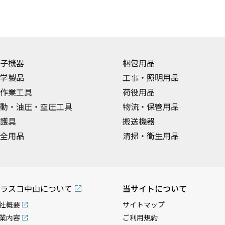
子機器
梱包用品
学製品
工事・照明用品
作業工具
荷役用品
動・油圧・空圧工具
物流・保管用品
護具
搬送機器
全用品
清掃・衛生用品
ラスコ中山について
当サイトについて
社概要
サイトマップ
業内容
ご利用規約