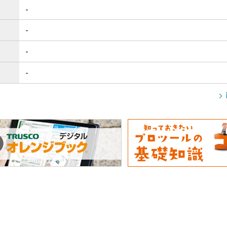
-
-
-
-