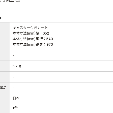
ク
キャスター付きカート
本体寸法(mm)幅：352
本体寸法(mm)奥行：540
本体寸法(mm)高さ：970
-
5ｋｇ
-
属品
-
日本
1台