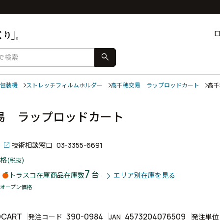
search
包装機
ストレッチフィルムホルダー
高千穂交易 ラップロッドカート
高
易 ラップロッドカート
）
技術相談窓口
03-3355-6691
格
(税抜)
7
台
トラスコ在庫商品
在庫数
エリア別在庫を見る
オープン価格
DCART
390-0984
4573204076509
発注コード
JAN
発注単位