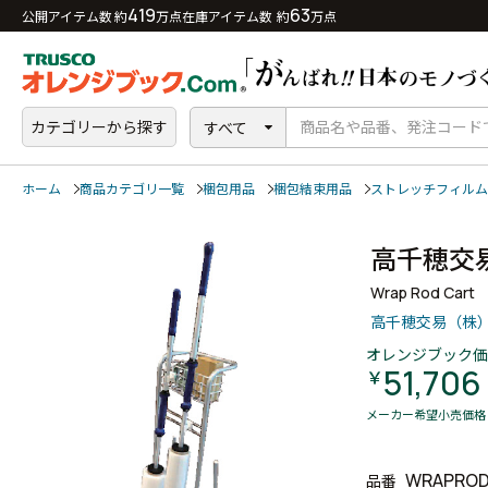
419
63
公開アイテム数 約
万点
在庫アイテム数 約
万点
カテゴリーから探す
すべて
ホーム
商品カテゴリ一覧
梱包用品
梱包結束用品
ストレッチフィルム
高千穂交
Wrap Rod Cart
高千穂交易（株
オレンジブック価
51,706
￥
メーカー希望小売価格
WRAPRO
品番