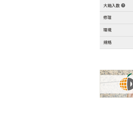
大箱入数
help
修理
環境
規格