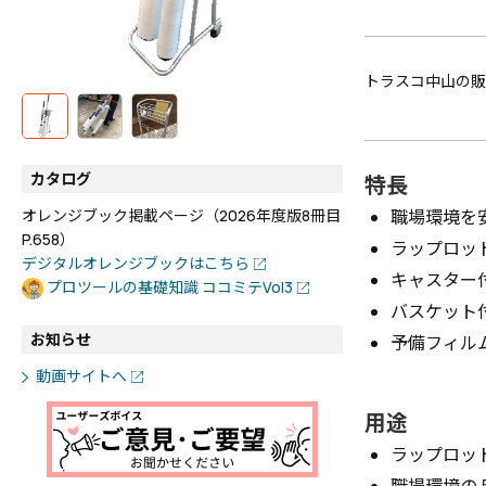
トラスコ中山の販
カタログ
特長
職場環境を
オレンジブック掲載ページ（2026年度版8冊目
P.658）
ラップロッ
デジタルオレンジブックはこちら
キャスター
プロツールの基礎知識 ココミテVol3
バスケット
お知らせ
予備フィル
動画サイトへ
用途
ラップロッ
職場環境の