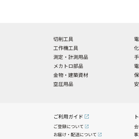
切削工具
電
工作機工具
化
測定・計測用品
手
メカトロ部品
電
金物・建築資材
保
空圧用品
安
ご利用ガイド
ト
ご登録について
会
お届け・配送について
事