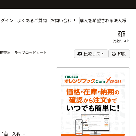
ログイン
よくあるご質問
お問い合わせ
購入を希望される法人様
balance
比較リスト
千穂交易 ラップロッドカート
balance
print
比較リスト
印刷
1台
-
入数