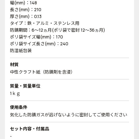
幅(mm)：148
長さ(mm)：210
厚さ(mm)：0.13
タイプ：鉄・アルミ・ステンレス用
防錆期間：6～12ヵ月(ポリ袋で密封 12～36ヵ月)
ポリ袋サイズ幅(mm)：170
ポリ袋サイズ長さ(mm)：240
防湿紙包装
材質
中性クラフト紙（防錆剤を含浸）
質量・質量単位
1ｋｇ
使用条件
気化した防錆ガスが逃げないように密封してご使用ください
セット内容・付属品
-