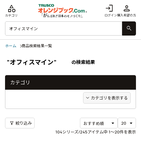
category
login
person
ログイン
購入希望の方
カテゴリ
search
ホーム
商品検索結果一覧
”オフィスマイン”
の検索結果
カテゴリ
カテゴリを表示する
filter_alt
絞り込み
104
シリーズ/245アイテム中
1〜20
件を表示