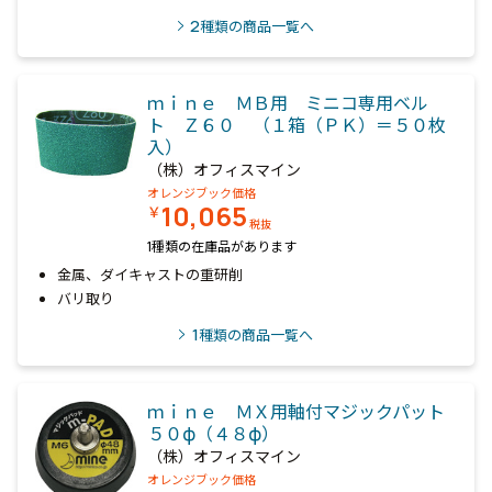
2
種類の商品一覧へ
ｍｉｎｅ ＭＢ用 ミニコ専用ベル
ト Ｚ６０ （１箱（ＰＫ）＝５０枚
入）
（株）オフィスマイン
オレンジブック価格
10,065
￥
税抜
1種類の在庫品があります
金属、ダイキャストの重研削
バリ取り
1
種類の商品一覧へ
ｍｉｎｅ ＭＸ用軸付マジックパット
５０φ（４８φ）
（株）オフィスマイン
オレンジブック価格