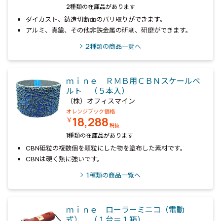
2種類の在庫品があります
ダイカスト、鋳造切断面のバリ取りができます。
アルミ、真鍮、その他非鉄金属の研削、研磨ができます。
2
種類の商品一覧へ
ｍｉｎｅ ＲＭＢ用ＣＢＮスケールベ
ルト （５本入）
（株）オフィスマイン
オレンジブック価格
18,288
￥
税抜
1種類の在庫品があります
CBN砥粒の複数個を顆粒にした物を塗布した素材です。
CBNは硬く熱に強いです。
1
種類の商品一覧へ
ｍｉｎｅ ローラーミニコ（電動
式） （１台＝１箱）