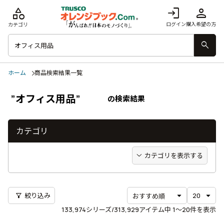
category
login
person
ログイン
購入希望の方
カテゴリ
search
ホーム
商品検索結果一覧
”オフィス用品”
の検索結果
カテゴリ
カテゴリを表示する
filter_alt
絞り込み
133,974
シリーズ/313,929アイテム中
1〜20
件を表示