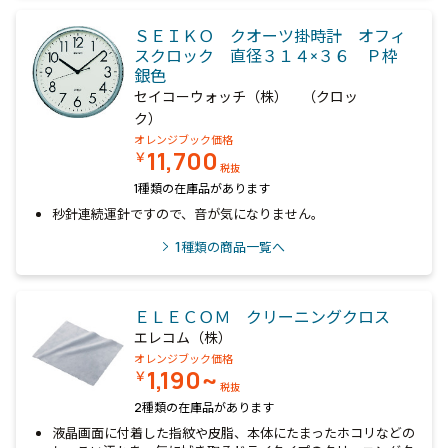
ＳＥＩＫＯ クオーツ掛時計 オフィ
スクロック 直径３１４×３６ Ｐ枠
銀色
セイコーウォッチ（株） （クロッ
ク）
オレンジブック価格
11,700
￥
税抜
1種類の在庫品があります
秒針連続運針ですので、音が気になりません。
1
種類の商品一覧へ
ＥＬＥＣＯＭ クリーニングクロス
エレコム（株）
オレンジブック価格
1,190~
￥
税抜
2種類の在庫品があります
液晶画面に付着した指紋や皮脂、本体にたまったホコリなどの