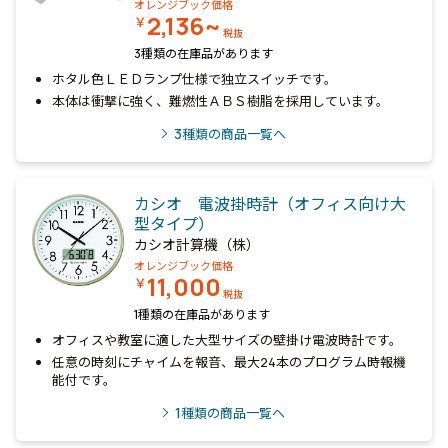
オレンジブック価格
2,136~
￥
税抜
3種類の在庫品があります
ホタル色ＬＥＤランプ仕様で独立スイッチです。
本体は衝撃に強く、難燃性ＡＢＳ樹脂を採用しています。
3
種類の商品一覧へ
カシオ 電波掛時計（オフィス向け大
型タイプ）
カシオ計算機（株）
オレンジブック価格
11,000
￥
税抜
1種類の在庫品があります
オフィスや教室に適した大型サイズの壁掛け電波時計です。
任意の時刻にチャイムを報音、最大24本のプログラム時報機
能付です。
1
種類の商品一覧へ