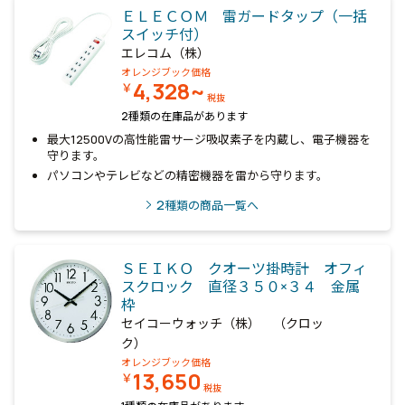
ＥＬＥＣＯＭ 雷ガードタップ（一括
スイッチ付）
エレコム（株）
オレンジブック価格
4,328~
￥
税抜
2種類の在庫品があります
最大12500Vの高性能雷サージ吸収素子を内蔵し、電子機器を
守ります。
パソコンやテレビなどの精密機器を雷から守ります。
2
種類の商品一覧へ
ＳＥＩＫＯ クオーツ掛時計 オフィ
スクロック 直径３５０×３４ 金属
枠
セイコーウォッチ（株） （クロッ
ク）
オレンジブック価格
13,650
￥
税抜