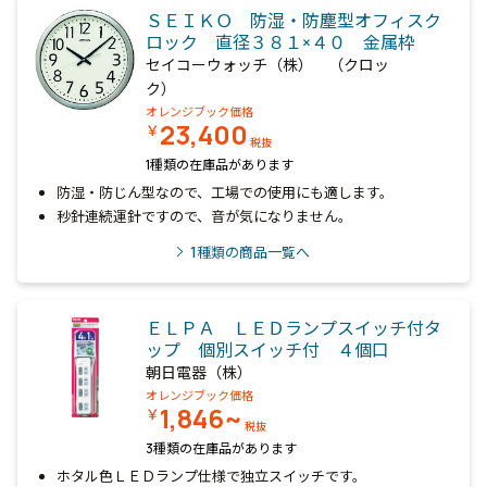
ＳＥＩＫＯ 防湿・防塵型オフィスク
ロック 直径３８１×４０ 金属枠
セイコーウォッチ（株） （クロッ
ク）
オレンジブック価格
23,400
￥
税抜
1種類の在庫品があります
防湿・防じん型なので、工場での使用にも適します。
秒針連続運針ですので、音が気になりません。
1
種類の商品一覧へ
ＥＬＰＡ ＬＥＤランプスイッチ付タ
ップ 個別スイッチ付 ４個口
朝日電器（株）
オレンジブック価格
1,846~
￥
税抜
3種類の在庫品があります
ホタル色ＬＥＤランプ仕様で独立スイッチです。