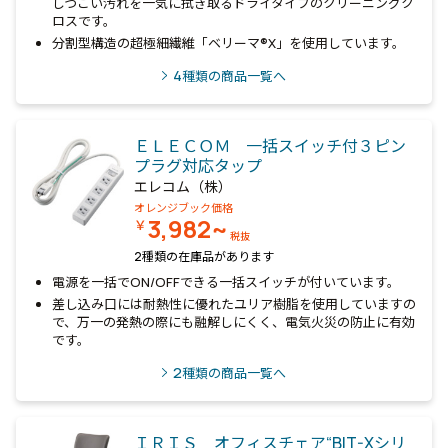
しつこい汚れを一気に拭き取るドライタイプのクリーニングク
ロスです。
分割型構造の超極細繊維「ベリーマ®X」を使用しています。
4
種類の商品一覧へ
ＥＬＥＣＯＭ 一括スイッチ付３ピン
プラグ対応タップ
エレコム（株）
オレンジブック価格
3,982~
￥
税抜
2種類の在庫品があります
電源を一括でON/OFFできる一括スイッチが付いています。
差し込み口には耐熱性に優れたユリア樹脂を使用していますの
で、万一の発熱の際にも融解しにくく、電気火災の防止に有効
です。
2
種類の商品一覧へ
ＩＲＩＳ オフィスチェア“BIT-Xシリ