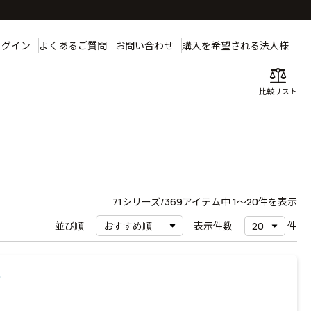
ログイン
よくあるご質問
お問い合わせ
購入を希望される法人様
balance
比較リスト
71
シリーズ/369アイテム中
1〜20
件を表示
並び順
表示件数
件
）