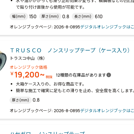
水や油がかかっても滑り止め効果が変らず、縞鋼板などの凹凸
で貼り付け直後から使用が可能です。
150
0.8
610
幅(mm)
厚さ(mm)
長さ(mm)
オレンジブックページ: 2026-8-0895
デジタルオレンジブックは
ＴＲＵＳＣＯ ノンスリップテープ（ケース入り）
トラスコ中山（株）
オレンジブック価格
19,200~
￥
info
12種類の在庫品があります
税抜
大箱ケース入りの、お得な商品です。
簡単な施工で確実に足もとの滑りを止め、安全度を高くします
0.8
厚さ(mm)
オレンジブックページ: 2026-8-0895
デジタルオレンジブックは
ハセガワ ノンスリップテープ