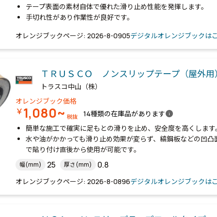
テープ表面の素材自体で優れた滑り止め性能を発揮します。
手切れ性があり作業性が良好です。
オレンジブックページ: 2026-8-0905
デジタルオレンジブックは
ＴＲＵＳＣＯ ノンスリップテープ（屋外用
トラスコ中山（株）
オレンジブック価格
1,080~
￥
info
14種類の在庫品があります
税抜
簡単な施工で確実に足もとの滑りを止め、安全度を高くします
水や油がかかっても滑り止め効果が変らず、縞鋼板などの凹凸
で貼り付け直後から使用が可能です。
25
0.8
幅(mm)
厚さ(mm)
オレンジブックページ: 2026-8-0896
デジタルオレンジブックは