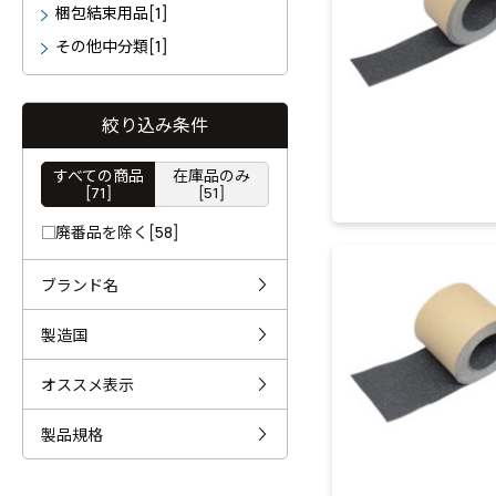
梱包結束用品[1]
その他中分類[1]
絞り込み条件
すべての商品
在庫品のみ
[71]
[51]
廃番品を除く[58]
ブランド名
製造国
オススメ表示
製品規格