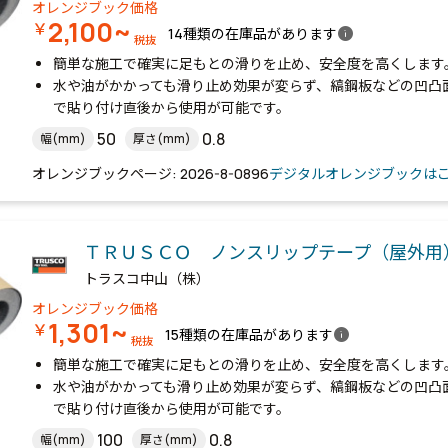
オレンジブック価格
2,100~
￥
info
14種類の在庫品があります
税抜
簡単な施工で確実に足もとの滑りを止め、安全度を高くします
水や油がかかっても滑り止め効果が変らず、縞鋼板などの凹凸
で貼り付け直後から使用が可能です。
50
0.8
幅(mm)
厚さ(mm)
オレンジブックページ: 2026-8-0896
デジタルオレンジブックは
ＴＲＵＳＣＯ ノンスリップテープ（屋外用
トラスコ中山（株）
オレンジブック価格
1,301~
￥
info
15種類の在庫品があります
税抜
簡単な施工で確実に足もとの滑りを止め、安全度を高くします
水や油がかかっても滑り止め効果が変らず、縞鋼板などの凹凸
で貼り付け直後から使用が可能です。
100
0.8
幅(mm)
厚さ(mm)