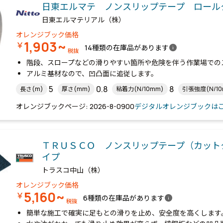
日東エルマテ ノンスリップテープ ロール
日東エルマテリアル（株）
オレンジブック価格
1,903~
￥
info
14種類の在庫品があります
税抜
階段、スロープなどの滑りやすい箇所や危険を伴う作業場での
アルミ基材なので、凹凸面に追従します。
5
0.8
8
長さ(m)
厚さ(mm)
粘着力(N/10mm)
引張強度(N/10
オレンジブックページ: 2026-8-0900
デジタルオレンジブックは
ＴＲＵＳＣＯ ノンスリップテープ（カット
イプ
トラスコ中山（株）
オレンジブック価格
5,160~
￥
info
6種類の在庫品があります
税抜
簡単な施工で確実に足もとの滑りを止め、安全度を高くします