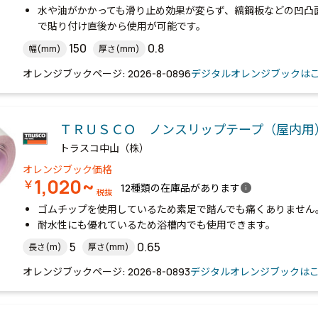
水や油がかかっても滑り止め効果が変らず、縞鋼板などの凹凸
で貼り付け直後から使用が可能です。
150
0.8
幅(mm)
厚さ(mm)
オレンジブックページ: 2026-8-0896
デジタルオレンジブックは
ＴＲＵＳＣＯ ノンスリップテープ（屋内用
トラスコ中山（株）
オレンジブック価格
1,020~
￥
info
12種類の在庫品があります
税抜
ゴムチップを使用しているため素足で踏んでも痛くありません
耐水性にも優れているため浴槽内でも使用できます。
5
0.65
長さ(m)
厚さ(mm)
オレンジブックページ: 2026-8-0893
デジタルオレンジブックは