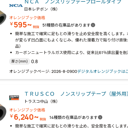
ＮＣＡ ノンスリップテープロールタイプ
日本レヂボン（株）
オレンジブック価格
595~
￥
info
51種類の在庫品があります
税抜
簡単な施工で確実に足もとの滑りを止め安全度を高くします。
が変らず凹凸面にもよくなじみ、優れた接着力で貼り付け直後
品）
カーボンニュートラルガス使用により、従来比61％排出量を
0.8
厚さ(mm)
オレンジブックページ: 2026-8-0900
デジタルオレンジブックは
ＴＲＵＳＣＯ ノンスリップテープ（屋外用
トラスコ中山（株）
オレンジブック価格
6,240~
￥
info
14種類の在庫品があります
税抜
簡単な施工で確実に足もとの滑りを止め、安全度を高くします