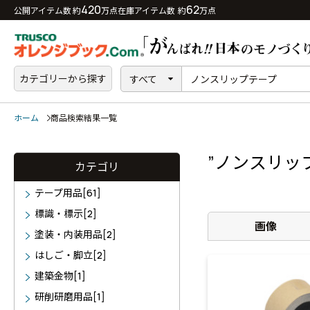
420
62
公開アイテム数 約
万点
在庫アイテム数 約
万点
カテゴリーから探す
すべて
ホーム
商品検索結果一覧
”ノンスリッ
カテゴリ
テープ用品[61]
標識・標示[2]
画像
塗装・内装用品[2]
はしご・脚立[2]
建築金物[1]
研削研磨用品[1]