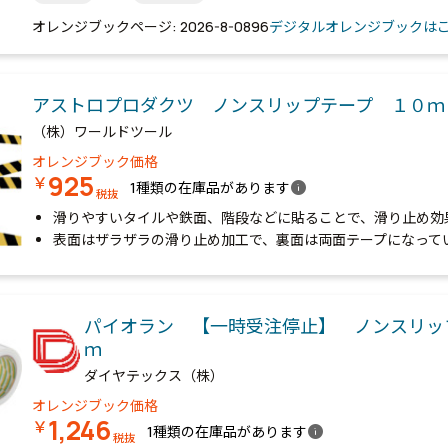
オレンジブックページ: 2026-8-0896
デジタルオレンジブックは
アストロプロダクツ ノンスリップテープ １０
（株）ワールドツール
オレンジブック価格
925
￥
info
1種類の在庫品があります
税抜
滑りやすいタイルや鉄面、階段などに貼ることで、滑り止め効
表面はザラザラの滑り止め加工で、裏面は両面テープになって
パイオラン 【一時受注停止】 ノンスリッ
ｍ
ダイヤテックス（株）
オレンジブック価格
1,246
￥
info
1種類の在庫品があります
税抜