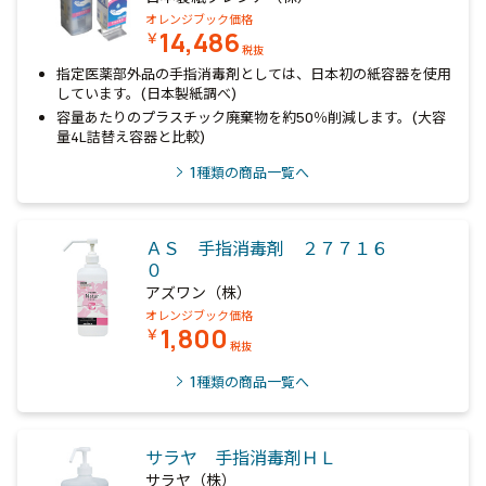
オレンジブック価格
14,486
￥
税抜
指定医薬部外品の手指消毒剤としては、日本初の紙容器を使用
しています。(日本製紙調べ)
容量あたりのプラスチック廃棄物を約50％削減します。(大容
量4L詰替え容器と比較)
1
種類の商品一覧へ
ＡＳ 手指消毒剤 ２７７１６
０
アズワン（株）
オレンジブック価格
1,800
￥
税抜
1
種類の商品一覧へ
サラヤ 手指消毒剤ＨＬ
サラヤ（株）