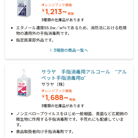
オレンジブック価格
1,213~
￥
税抜
3種類の在庫品があります
エタノール濃度55.0w／w％であるため、消防法における危険
物の適用外の手指消毒剤です。
指定医薬部外品です。
3
種類の商品一覧へ
サラヤ 手指消毒用アルコール “アル
ペット手指消毒用α”
サラヤ（株）
オレンジブック価格
1,688~
￥
税抜
3種類の在庫品があります
ノンエベロープウイルスをはじめ一般細菌、真菌など広範囲の
微生物に作用する手指消毒剤です。手荒れにも配慮していま
す。
食品取扱者向け手指消毒剤です。