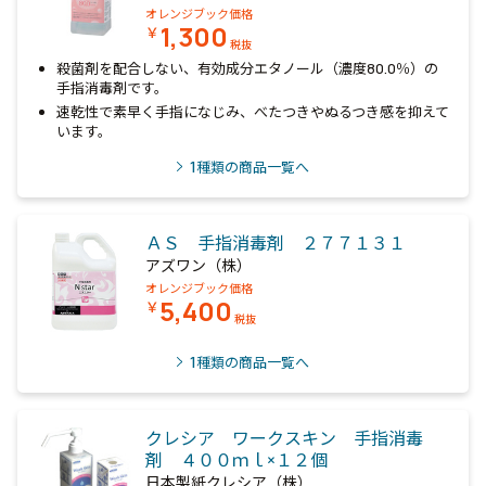
オレンジブック価格
1,300
￥
税抜
殺菌剤を配合しない、有効成分エタノール（濃度80.0％）の
手指消毒剤です。
速乾性で素早く手指になじみ、べたつきやぬるつき感を抑えて
います。
1
種類の商品一覧へ
ＡＳ 手指消毒剤 ２７７１３１
アズワン（株）
オレンジブック価格
5,400
￥
税抜
1
種類の商品一覧へ
クレシア ワークスキン 手指消毒
剤 ４００ｍｌ×１２個
日本製紙クレシア（株）