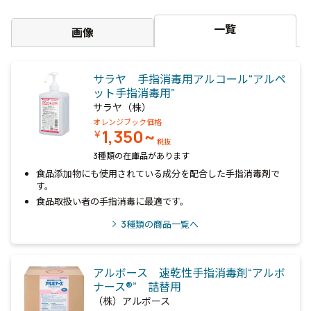
一覧
画像
サラヤ 手指消毒用アルコール“アルペ
ット手指消毒用”
サラヤ（株）
オレンジブック価格
1,350~
￥
税抜
3種類の在庫品があります
食品添加物にも使用されている成分を配合した手指消毒剤で
す。
食品取扱い者の手指消毒に最適です。
3
種類の商品一覧へ
アルボース 速乾性手指消毒剤“アルボ
ナース®” 詰替用
（株）アルボース