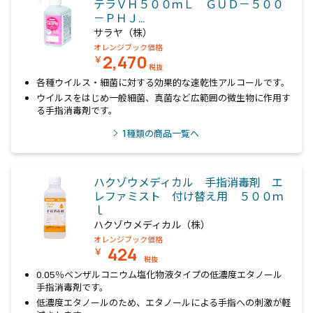
テラＶＨ５００ｍＬ ＧＵＤ－５００
－ＰＨＪ…
サラヤ（株）
オレンジブック価格
2,470
￥
税抜
各種ウイルス・細菌に対する効果的な速乾性アルコールです。
ウイルスをはじめ一般細菌、真菌など広範囲の微生物に作用す
る手指消毒剤です。
1
種類の商品一覧へ
ハクゾウメディカル 手指消毒剤 エ
レファミスト 付け替え用 ５００ｍ
ｌ
ハクゾウメディカル（株）
オレンジブック価格
424
￥
税抜
0.05％ベンザルコニウム塩化物液タイプの低濃度エタノール
手指消毒剤です。
低濃度エタノールのため、エタノールによる手指への刺激が軽