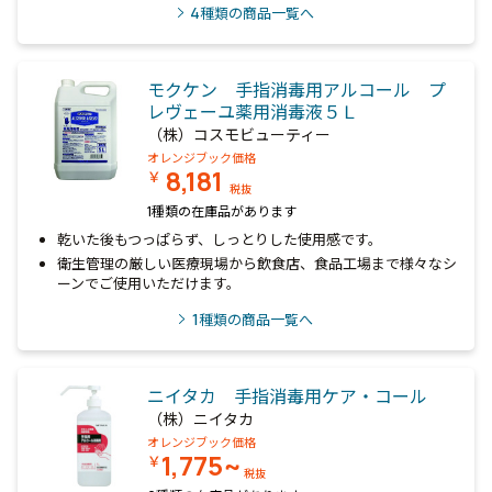
4
種類の商品一覧へ
モクケン 手指消毒用アルコール プ
レヴェーユ薬用消毒液５Ｌ
（株）コスモビューティー
オレンジブック価格
8,181
￥
税抜
1種類の在庫品があります
乾いた後もつっぱらず、しっとりした使用感です。
衛生管理の厳しい医療現場から飲食店、食品工場まで様々なシ
ーンでご使用いただけます。
1
種類の商品一覧へ
ニイタカ 手指消毒用ケア・コール
（株）ニイタカ
オレンジブック価格
1,775~
￥
税抜