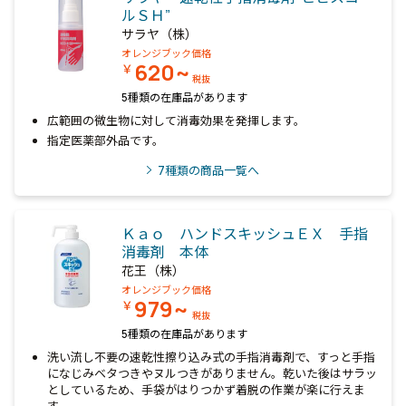
ルＳＨ”
サラヤ（株）
オレンジブック価格
620~
￥
税抜
5種類の在庫品があります
広範囲の微生物に対して消毒効果を発揮します。
指定医薬部外品です。
7
種類の商品一覧へ
Ｋａｏ ハンドスキッシュＥＸ 手指
消毒剤 本体
花王（株）
オレンジブック価格
979~
￥
税抜
5種類の在庫品があります
洗い流し不要の速乾性擦り込み式の手指消毒剤で、すっと手指
になじみベタつきやヌルつきがありません。乾いた後はサラッ
としているため、手袋がはりつかず着脱の作業が楽に行えま