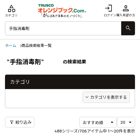
category
login
person
ログイン
購入希望の方
カテゴリ
search
ホーム
商品検索結果一覧
”手指消毒剤”
の検索結果
カテゴリ
カテゴリを表示する
filter_alt
絞り込み
488
シリーズ/706アイテム中
1〜20
件を表示