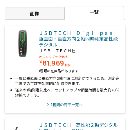
一覧
画像
ＪＳＢＴＥＣＨ Ｄｉｇｉ－ｐａｓ
垂直面・垂直方向２軸同時測定高性能
デジタル…
ＪＳＢ ＴＥＣＨ社
オレンジブック価格
81,969
￥
税抜
1種類の在庫品があります
一度に垂直面と垂直方向2軸同時に測定ができるため、測定完
了までの工数を効率的に削減できます。
従来の1軸測定に比べ、セットアップや調整時間を最大約70％
短縮できます。
1
種類の商品一覧へ
ＪＳＢＴＥＣＨ 高性能２軸デジタル