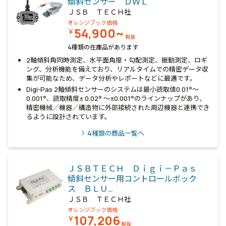
傾斜センサー ＤＷＬ
ＪＳＢ ＴＥＣＨ社
オレンジブック価格
54,900~
￥
税抜
4種類の在庫品があります
2軸傾斜角同時測定、水平面角度・勾配測定、振動測定、ロギ
ング、分析機能を備えており、リアルタイムでの精密データ収
集が可能なため、データ分析やレポートなどに最適です。
Digi-Pas 2軸傾斜センサーのシステムは最小読取値0.01°～
0.001°、読取精度± 0.02° ～±0.001°のラインナップがあり、
精密機械／機器／構造物に外部接続された周辺機器と連携でき
るように設計されています。
4
種類の商品一覧へ
ＪＳＢＴＥＣＨ Ｄｉｇｉ－Ｐａｓ
傾斜センサー用コントロールボック
ス ＢＬＵ…
ＪＳＢ ＴＥＣＨ社
オレンジブック価格
107,206
￥
税抜