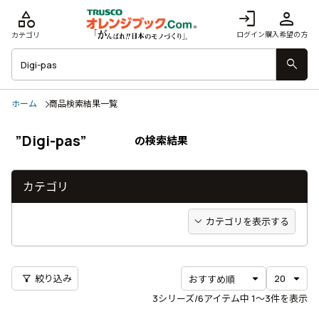
category
login
person
ログイン
購入希望の方
カテゴリ
search
ホーム
商品検索結果一覧
”Digi-pas”
の検索結果
カテゴリ
カテゴリを表示する
filter_alt
絞り込み
3
シリーズ/6アイテム中
1〜3
件を表示