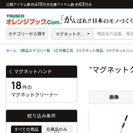
419
63
公開アイテム数 約
万点
在庫アイテム数 約
万点
カテゴリーから探す
マグネットク...
ホーム
商品カテゴリ一覧
工作機工具
マグネット用品
マグネットハン
”マグネット
マグネットハンド
18
件の
マグネットクリーナー
画像
絞り込み条件
すべての商品
在庫品のみ