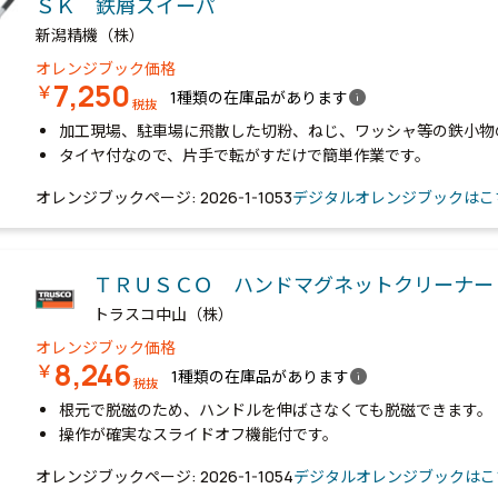
ＳＫ 鉄屑スイーパ
新潟精機（株）
オレンジブック価格
7,250
￥
info
1種類の在庫品があります
税抜
加工現場、駐車場に飛散した切粉、ねじ、ワッシャ等の鉄小物
タイヤ付なので、片手で転がすだけで簡単作業です。
オレンジブックページ: 2026-1-1053
デジタルオレンジブックはこ
ＴＲＵＳＣＯ ハンドマグネットクリーナ
トラスコ中山（株）
オレンジブック価格
8,246
￥
info
1種類の在庫品があります
税抜
根元で脱磁のため、ハンドルを伸ばさなくても脱磁できます。
操作が確実なスライドオフ機能付です。
オレンジブックページ: 2026-1-1054
デジタルオレンジブックはこ