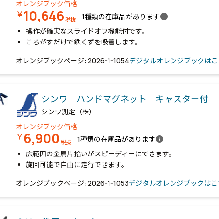
オレンジブック価格
10,646
￥
info
1種類の在庫品があります
税抜
操作が確実なスライドオフ機能付です。
ころがすだけで鉄くずを吸着します。
オレンジブックページ: 2026-1-1054
デジタルオレンジブックはこ
シンワ ハンドマグネット キャスター付
シンワ測定（株）
オレンジブック価格
6,900
￥
info
1種類の在庫品があります
税抜
広範囲の金属片拾いがスピーディーにできます。
旋回可能で自由に走行できます。
オレンジブックページ: 2026-1-1053
デジタルオレンジブックはこ