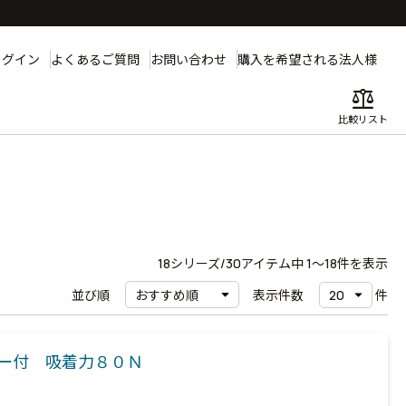
ログイン
よくあるご質問
お問い合わせ
購入を希望される法人様
balance
比較リスト
18
シリーズ/30アイテム中
1〜18
件を表示
並び順
表示件数
件
ター付 吸着力８０Ｎ