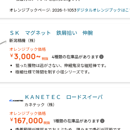
オレンジブックページ: 2026-1-1053
デジタルオレンジブックはこ
ＳＫ マグネット 鉄屑拾い 伸腕
新潟精機（株）
オレンジブック価格
3,000~
￥
info
4種類の在庫品があります
税抜
狙った獲物は逃がさない、伸縮鬼没な磁短棒です。
極細仕様で隙間を制す小径シリーズです。
ＫＡＮＥＴＥＣ ロードスイーパ
カネテック（株）
オレンジブック価格
167,000
￥
info
1種類の在庫品があります
税抜
吸着範囲が端部までおよぶため、隅々まで吸引が可能です。