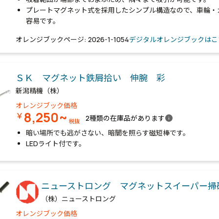
プレートマグネット式を採用したシンプル構造なので、車輪・
容易です。
オレンジブックページ: 2026-1-1054
デジタルオレンジブックはこ
ＳＫ マグネット鉄屑拾い 伸腕 彩
新潟精機（株）
オレンジブック価格
8,250~
￥
info
2種類の在庫品があります
税抜
暗い場所でも逃がさない、暗闇を照らす磁短棒です。
LEDライト付です。
ニューストロング マグネットスイーパー
（株）ニューストロング
オレンジブック価格