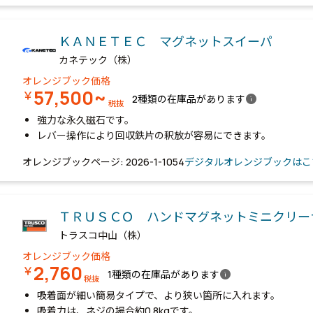
ＫＡＮＥＴＥＣ マグネットスイーパ
カネテック（株）
オレンジブック価格
57,500~
￥
info
2種類の在庫品があります
税抜
強力な永久磁石です。
レバー操作により回収鉄片の釈放が容易にできます。
オレンジブックページ: 2026-1-1054
デジタルオレンジブックはこ
ＴＲＵＳＣＯ ハンドマグネットミニクリ
トラスコ中山（株）
オレンジブック価格
2,760
￥
info
1種類の在庫品があります
税抜
吸着面が細い簡易タイプで、より狭い箇所に入れます。
吸着力は、ネジの場合約0.8kgです。