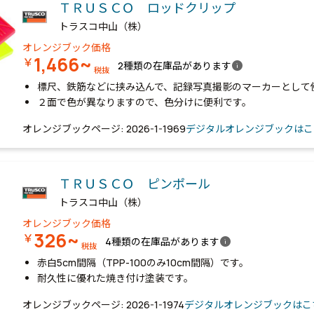
ＴＲＵＳＣＯ ロッドクリップ
トラスコ中山（株）
オレンジブック価格
1,466~
￥
info
2種類の在庫品があります
税抜
標尺、鉄筋などに挟み込んで、記録写真撮影のマーカーとして
２面で色が異なりますので、色分けに便利です。
オレンジブックページ: 2026-1-1969
デジタルオレンジブックはこ
ＴＲＵＳＣＯ ピンポール
トラスコ中山（株）
オレンジブック価格
326~
￥
info
4種類の在庫品があります
税抜
赤白5cm間隔（TPP-100のみ10cm間隔）です。
耐久性に優れた焼き付け塗装です。
オレンジブックページ: 2026-1-1974
デジタルオレンジブックはこ