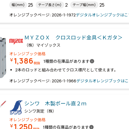
25
2
25
幅(mm)
テープ長さ(m)
テープ幅(mm)
オレンジブックページ: 2026-1-1972
デジタルオレンジブックはこ
ＭＹＺＯＸ クロスロッド金具＜Ｋガタ＞
（株）マイゾックス
オレンジブック価格
1,386
￥
info
1種類の在庫品があります
税抜
2本のロッドと組み合わせてクロス標尺として使えます。
オレンジブックページ: 2026-1-1966
デジタルオレンジブックはこ
シンワ 木製ポール直２ｍ
シンワ測定（株）
オレンジブック価格
1,250
￥
info
1種類の在庫品があります
税抜