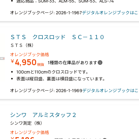
適応商品：SUM-33、ALM-55、SUM-53、ALS-74
オレンジブックページ: 2026-1-1967
デジタルオレンジブックはこ
ＳＴＳ クロスロッド ＳＣ－１１０
ＳＴＳ（株）
オレンジブック価格
4,950
￥
info
1種類の在庫品があります
税抜
100cmと110cmのクロスロッドです。
表面は縦目盛、裏面は横目盛になっています。
オレンジブックページ: 2026-1-1969
デジタルオレンジブックはこ
シンワ アルミスタッフ２
シンワ測定（株）
オレンジブック価格
￥