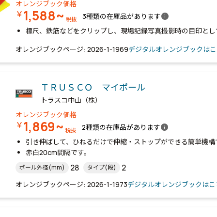
オレンジブック価格
1,588~
￥
info
3種類の在庫品があります
税抜
標尺、鉄筋などをクリップし、現場記録写真撮影時の目印とし
オレンジブックページ: 2026-1-1969
デジタルオレンジブックはこ
ＴＲＵＳＣＯ マイポール
トラスコ中山（株）
オレンジブック価格
1,869~
￥
info
2種類の在庫品があります
税抜
引き伸ばして、ひねるだけで伸縮・ストップができる簡単機構
赤白20cm間隔です。
28
2
ポール外径(mm)
タイプ(段)
オレンジブックページ: 2026-1-1973
デジタルオレンジブックはこ