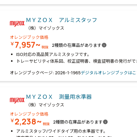
ＭＹＺＯＸ アルミスタッフ
（株）マイゾックス
オレンジブック価格
7,957~
￥
info
2種類の在庫品があります
税抜
ISO対応の高品質アルミスタッフです。
トレーサビリティ体系図、校正証明書、検査証明書の発行がで
オレンジブックページ: 2026-1-1965
デジタルオレンジブックはこ
ＭＹＺＯＸ 測量用水準器
（株）マイゾックス
オレンジブック価格
2,238~
￥
info
2種類の在庫品があります
税抜
アルミスタッフ/ワイドタイプ用の水準器です。