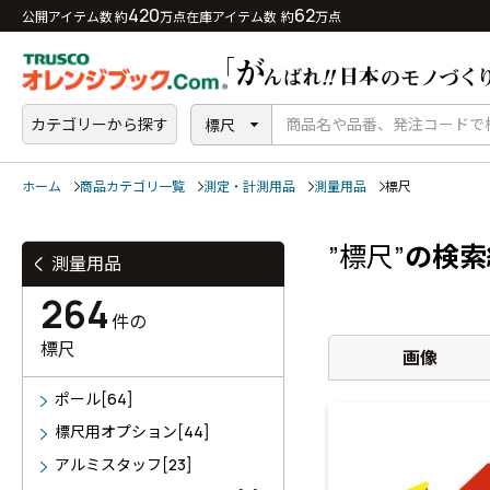
420
62
公開アイテム数 約
万点
在庫アイテム数 約
万点
カテゴリーから探す
標尺
ホーム
商品カテゴリ一覧
測定・計測用品
測量用品
標尺
”標尺”
の検索
測量用品
264
件の
標尺
画像
ポール[64]
標尺用オプション[44]
アルミスタッフ[23]