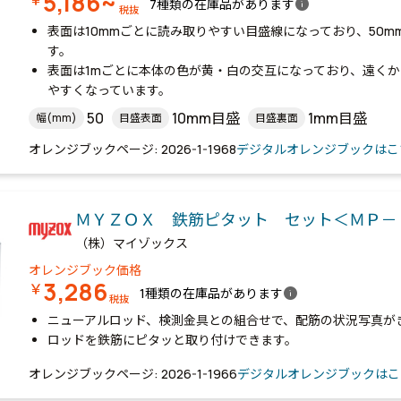
5,186~
info
7種類の在庫品があります
税抜
表面は10mmごとに読み取りやすい目盛線になっており、50
す。
表面は1mごとに本体の色が黄・白の交互になっており、遠く
やすくなっています。
50
10mm目盛
1mm目盛
幅(mm)
目盛表面
目盛裏面
オレンジブックページ: 2026-1-1968
デジタルオレンジブックはこ
ＭＹＺＯＸ 鉄筋ピタット セット＜ＭＰ
（株）マイゾックス
オレンジブック価格
3,286
￥
info
1種類の在庫品があります
税抜
ニューアルロッド、検測金具との組合せで、配筋の状況写真が
ロッドを鉄筋にピタッと取り付けできます。
オレンジブックページ: 2026-1-1966
デジタルオレンジブックはこ