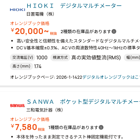
ＨＩＯＫＩ デジタルマルチメーター
日置電機（株）
オレンジブック価格
20,000~
￥
info
2種類の在庫品があります
税抜
高い安全性と信頼性を備えたスタンダードなデジタルマルチメ
DC V基本確度±0.3%、AC Vの周波数特性40Hz～1kHzの標
1000
真の実効値整流(RMS)
交流電圧(V)
検波方式
幅(mm
174
高さ(mm)
オレンジブックページ: 2026-1-1422
デジタルオレンジブックはこ
ＳＡＮＷＡ ポケット型デジタルマルチメ
三和電気計器（株）
オレンジブック価格
7,580
￥
info
1種類の在庫品があります
税抜
本体を持ったまま測定できるテスト棒固定機能付です。