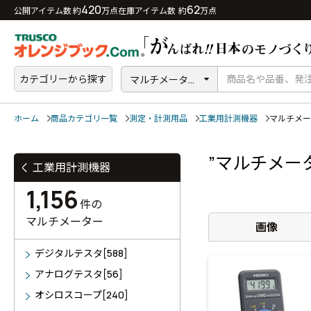
420
62
公開アイテム数 約
万点
在庫アイテム数 約
万点
カテゴリーから探す
マルチメータ...
ホーム
商品カテゴリ一覧
測定・計測用品
工業用計測機器
マルチメー
”マルチメー
工業用計測機器
1,156
件の
マルチメーター
画像
デジタルテスタ[588]
アナログテスタ[56]
オシロスコープ[240]