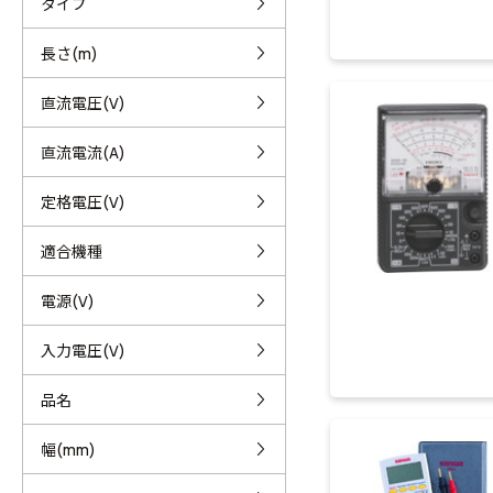
タイプ
長さ(m)
直流電圧(V)
直流電流(A)
定格電圧(V)
適合機種
電源(V)
入力電圧(V)
品名
幅(mm)