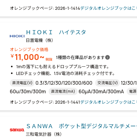
オレンジブックページ: 2026-1-1414
デジタルオレンジブックはこ
ＨＩＯＫＩ ハイテスタ
日置電機（株）
オレンジブック価格
11,000~
￥
info
1種類の在庫品があります
税抜
1mの落下にも耐えるドロッププルーフ構造です。
LEDチェック機能、1.5V電池の消耗チェック付です。
0.3/3/12/30/120/300/600
12/30/
直流電圧(V)
交流電圧(V)
60u/30m/300m
60μA/30mA/300mA
直流電流(mA)
電源(
単3乾電池(R6P)×2本(付属)
95
39
幅(mm)
奥行(mm)
オレンジブックページ: 2026-1-1441
デジタルオレンジブックはこ
ＳＡＮＷＡ ポケット型デジタルマルチメ
三和電気計器（株）