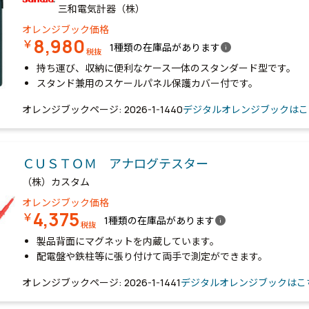
三和電気計器（株）
オレンジブック価格
8,980
￥
info
1種類の在庫品があります
税抜
持ち運び、収納に便利なケース一体のスタンダード型です。
スタンド兼用のスケールパネル保護カバー付です。
オレンジブックページ: 2026-1-1440
デジタルオレンジブックはこ
ＣＵＳＴＯＭ アナログテスター
（株）カスタム
オレンジブック価格
4,375
￥
info
1種類の在庫品があります
税抜
製品背面にマグネットを内蔵しています。
配電盤や鉄柱等に張り付けて両手で測定ができます。
オレンジブックページ: 2026-1-1441
デジタルオレンジブックはこ