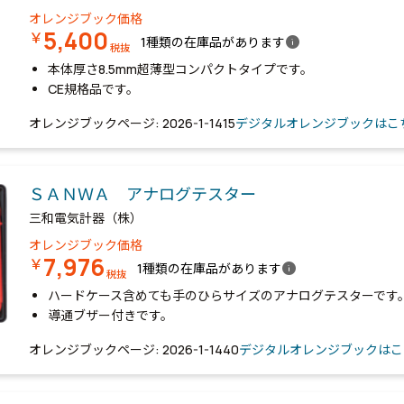
オレンジブック価格
5,400
￥
info
1種類の在庫品があります
税抜
本体厚さ8.5mm超薄型コンパクトタイプです。
CE規格品です。
オレンジブックページ: 2026-1-1415
デジタルオレンジブックはこ
ＳＡＮＷＡ アナログテスター
三和電気計器（株）
オレンジブック価格
7,976
￥
info
1種類の在庫品があります
税抜
ハードケース含めても手のひらサイズのアナログテスターです
導通ブザー付きです。
オレンジブックページ: 2026-1-1440
デジタルオレンジブックはこ