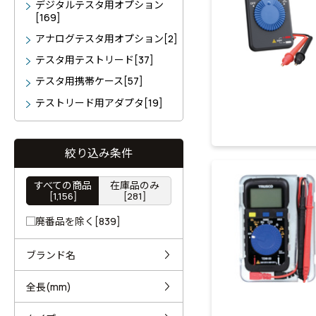
デジタルテスタ用オプション
[169]
アナログテスタ用オプション[2]
テスタ用テストリード[37]
テスタ用携帯ケース[57]
テストリード用アダプタ[19]
絞り込み条件
すべての商品
在庫品のみ
[1,156]
[281]
廃番品を除く[839]
ブランド名
全長(mm)