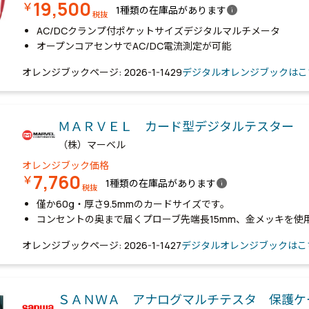
19,500
￥
info
1種類の在庫品があります
税抜
AC/DCクランプ付ポケットサイズデジタルマルチメータ
オープンコアセンサでAC/DC電流測定が可能
オレンジブックページ: 2026-1-1429
デジタルオレンジブックはこ
ＭＡＲＶＥＬ カード型デジタルテスター
（株）マーベル
オレンジブック価格
7,760
￥
info
1種類の在庫品があります
税抜
僅か60g・厚さ9.5mmのカードサイズです。
コンセントの奥まで届くプローブ先端長15mm、金メッキを使
オレンジブックページ: 2026-1-1427
デジタルオレンジブックはこ
ＳＡＮＷＡ アナログマルチテスタ 保護