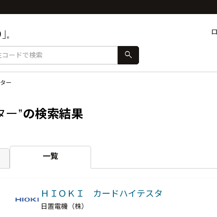
search
ター
ター”
の検索結果
一覧
ＨＩＯＫＩ カードハイテスタ
日置電機（株）