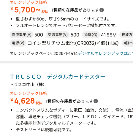
オレンジブック価格
5,700~
￥
info
1種類の在庫品があります
税抜
重さわずか60g、厚さ9.5mmのカードサイズです。
フルオートレンジでオートパワーセーブ機能付きです。
500
500
41.99M
直流電圧(V)
交流電圧(V)
抵抗(Ω)
検波方
コイン型リチウム電池(CR2032)×1個(付属)
電源(V)
幅(m
109
高さ(mm)
オレンジブックページ: 2026-1-1414
デジタルオレンジブックはこ
ＴＲＵＳＣＯ デジタルカードテスター
トラスコ中山（株）
オレンジブック価格
4,628
￥
info
1種類の在庫品があります
税抜
コンパクトスリムなボディーに電圧（直流、交流）、電流（直
容量、導通チェック機能（ブザー、ＬＥＤ）、ダイオード、1.
た多機能計測デジタルマルチメーターです。
テストリードは脱着可能です。