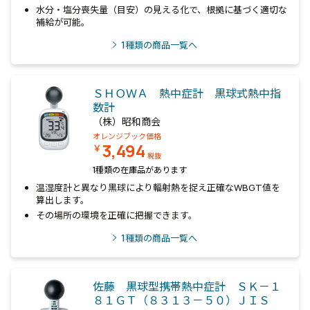
水分・塩分喪失量（目安）の見える化で、根拠に基づく適切な
補給が可能。
1
種類の商品一覧へ
ＳＨＯＷＡ 熱中症計 黒球式熱中指
数計
（株）昭和商会
オレンジブック価格
3,494
￥
税抜
1種類の在庫品があります
温湿度計と異なり黒球により輻射熱を捉え正確なWBGT値を
算出します。
その場所の環境を正確に把握できます。
1
種類の商品一覧へ
佐藤 黒球型携帯熱中症計 ＳＫ－１
８１ＧＴ（８３１３－５０）ＪＩＳ