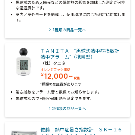
黒球式のため太陽光などの輻射熱の影響を加味した測定が可能
な温湿度計です。
室内／室外モードを搭載し、使用環境に応じた測定に対応しま
す。
1
種類の商品一覧へ
ＴＡＮＩＴＡ “黒球式熱中症指数計
熱中アラーム”（携帯型）
（株）タニタ
オレンジブック価格
12,000~
￥
税抜
1種類の在庫品があります
暑さ指数をアラーム音と数値でお知らせします。
黒球式なので日射や輻射熱も測定できます。
2
種類の商品一覧へ
佐藤 熱中症暑さ指数計 ＳＫ－１６