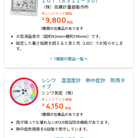
１ＧＴ（８３１１－５０）
（株）佐藤計量器製作所
オレンジブック価格
9,800
￥
税抜
1種類の在庫品があります
大型液晶表示（縦約92mm×横約195mm）です。
設定した暑さ指数を超えると音と光（LED）でお知らせしま
す。
1
種類の商品一覧へ
シンワ 温湿度計 熱中症計 防雨タ
イプ
シンワ測定（株）
オレンジブック価格
4,150
￥
税抜
1種類の在庫品があります
雨が降っても壊れないIPX3相当防水機能があります。
熱中症危険度を5段階で表示しています。