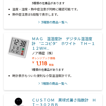
3種類の在庫品があります
温度・湿度・熱中症注意が同時に確認可能です。
熱中症注意は5段階で表示します。
3
種類の商品一覧へ
ＭＡＧ 温湿度計 デジタル温湿度
計 “ニコピタ” ホワイト ＴＨ－１
１２ＷＨ…
ノア精密（株）
オレンジブック価格
1,118
￥
税抜
1種類の在庫品があります
時計表示もついた便利な小型温湿度計です。
1
種類の商品一覧へ
ＣＵＳＴＯＭ 黒球式暑さ指数計 Ｈ
Ｉ－３０２ＢＢ