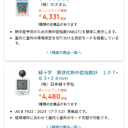
（株）カスタム
オレンジブック価格
4,331
￥
税抜
1種類の在庫品があります
熱中症予防のための熱中症指数(WBGT)を簡単に表示します。
室内と室外の環境測定を切り分ける測定モードを搭載していま
す。
1
種類の商品一覧へ
緑十字 黒球式熱中症指数計 １０７×
６３×３４ｍｍ
（株）日本緑十字社
オレンジブック価格
4,480
￥
税抜
1種類の在庫品があります
JIS B 7922：2023（クラス2）準拠品です。
使用場所に合わせて屋内と屋外のモード切替が可能です。
1
種類の商品一覧へ