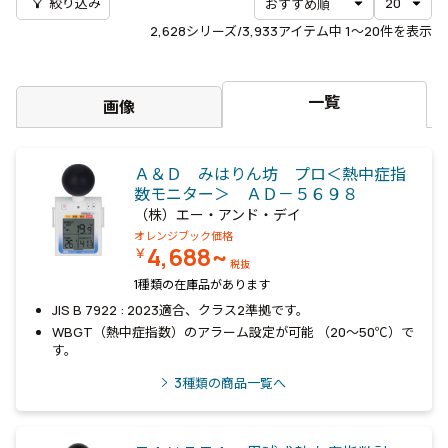
filter_alt
絞り込み
2,628
シリーズ/3,933アイテム中
1〜20
件を表示
一覧
画像
Ａ＆Ｄ みはりん坊 プロ＜熱中症指
数モニター＞ ＡＤ－５６９８
（株）エー・アンド・デイ
オレンジブック価格
4,688~
￥
税抜
1種類の在庫品があります
JIS B 7922 : 2023適合、クラス2準拠です。
WBGT（熱中症指数）のアラーム設定が可能 （20～50℃）で
す。
3
種類の商品一覧へ