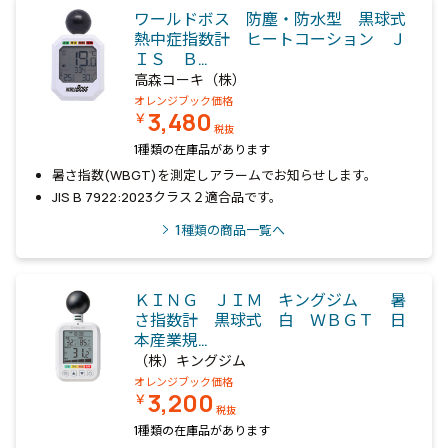
ワールドボス 防塵・防水型 黒球式
熱中症指数計 ヒートコーション Ｊ
ＩＳ Ｂ…
高森コーキ（株）
オレンジブック価格
3,480
￥
税抜
1種類の在庫品があります
暑さ指数(WBGT)を測定しアラームでお知らせします。
JIS B 7922:2023クラス２適合品です。
1
種類の商品一覧へ
ＫＩＮＧ ＪＩＭ キングジム 暑
さ指数計 黒球式 白 ＷＢＧＴ 日
本産業規…
（株）キングジム
オレンジブック価格
3,200
￥
税抜
1種類の在庫品があります