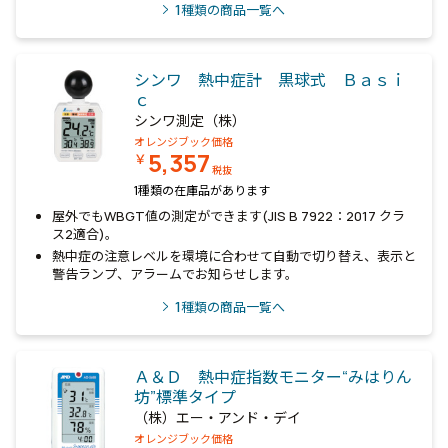
1
種類の商品一覧へ
シンワ 熱中症計 黒球式 Ｂａｓｉ
ｃ
シンワ測定（株）
オレンジブック価格
5,357
￥
税抜
1種類の在庫品があります
屋外でもWBGT値の測定ができます(JIS B 7922：2017 クラ
ス2適合)。
熱中症の注意レベルを環境に合わせて自動で切り替え、表示と
警告ランプ、アラームでお知らせします。
1
種類の商品一覧へ
Ａ＆Ｄ 熱中症指数モニター“みはりん
坊”標準タイプ
（株）エー・アンド・デイ
オレンジブック価格