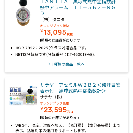
ＴＡＮＩＴＡ 黒球式熱中症指数計
熱中アラーム ＴＴ－５６２－ＮＧ
Ｄ
（株）タニタ
オレンジブック価格
13,095
￥
税抜
1種類の在庫品があります
JIS B 7922：2023(クラス2)適合品です。
NETIS登録品です(登録番号：KT-160019-VE)。
1
種類の商品一覧へ
サラヤ アセミルＷ２Ｂ２＜発汗目安
表示付 黒球式熱中症指数計＞
サラヤ（株）
オレンジブック価格
23,595
￥
税抜
1種類の在庫品があります
WBGT、温度、湿度へ加え、【発汗量】【塩分喪失量】まで
表示。猛暑対策の運用をサポートします。