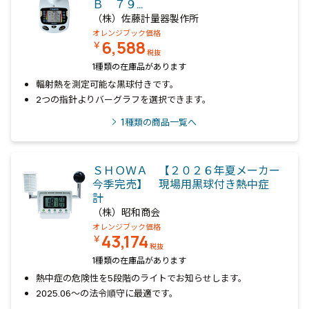
Ｂ ７９…
（株）佐藤計量器製作所
オレンジブック価格
6,588
￥
税抜
1種類の在庫品があります
輻射熱を測定可能な黒球付きです。
2つの指針よりバーグラフを選択できます。
1
種類の商品一覧へ
ＳＨＯＷＡ 【２０２６年夏メーカー
今季完売】 現場用黒球付き熱中症
計
（株）昭和商会
オレンジブック価格
43,174
￥
税抜
1種類の在庫品があります
熱中症の危険性を5段階のライトでお知らせします。
2025.06～の法令順守に最適です。