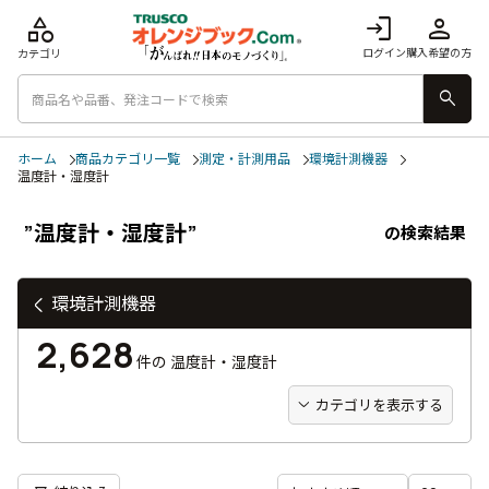
category
login
person
ログイン
購入希望の方
カテゴリ
search
ホーム
商品カテゴリ一覧
測定・計測用品
環境計測機器
温度計・湿度計
”温度計・湿度計”
の検索結果
環境計測機器
2,628
件の
温度計・湿度計
カテゴリを表示する