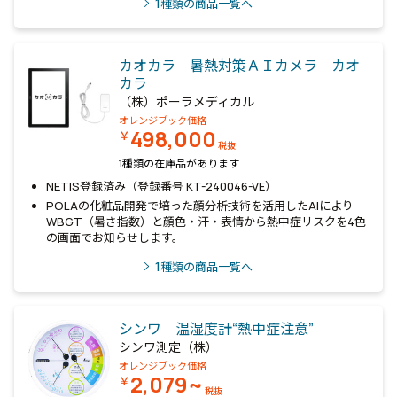
1
種類の商品一覧へ
カオカラ 暑熱対策ＡＩカメラ カオ
カラ
（株）ポーラメディカル
オレンジブック価格
498,000
￥
税抜
1種類の在庫品があります
NETIS登録済み（登録番号 KT-240046-VE）
POLAの化粧品開発で培った顔分析技術を活用したAIにより
WBGT（暑さ指数）と顔色・汗・表情から熱中症リスクを4色
の画面でお知らせします。
1
種類の商品一覧へ
シンワ 温湿度計“熱中症注意”
シンワ測定（株）
オレンジブック価格
2,079~
￥
税抜