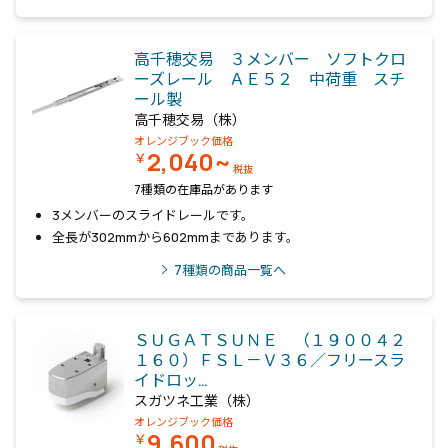
高千穂交易 ３メンバー ソフトクロ
ーズレール ＡＥ５２ 中荷重 スチ
ール製
高千穂交易（株）
オレンジブック価格
2,040~
￥
税抜
7種類の在庫品があります
3メンバーのスライドレールです。
全長が302mmから602mmまであります。
7
種類の商品一覧へ
ＳＵＧＡＴＳＵＮＥ （１９００４２
１６０）ＦＳＬ－Ｖ３６／フリースラ
イドロッ…
スガツネ工業（株）
オレンジブック価格
9,600
￥