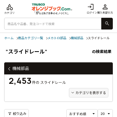
category
login
person
ログイン
購入希望の方
カテゴリ
search
ホーム
商品カテゴリ一覧
メカトロ部品
機械部品
スライドレール
”スライドレール”
の検索結果
機械部品
2,453
件の
スライドレール
カテゴリを表示する
filter_alt
絞り込み