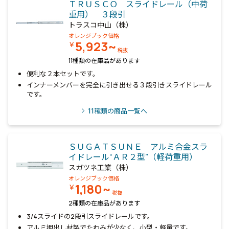
ＴＲＵＳＣＯ スライドレール（中荷
重用） ３段引
トラスコ中山（株）
オレンジブック価格
5,923~
￥
税抜
11種類の在庫品があります
便利な２本セットです。
インナーメンバーを完全に引き出せる３段引きスライドレール
です。
11
種類の商品一覧へ
ＳＵＧＡＴＳＵＮＥ アルミ合金スラ
イドレール“ＡＲ２型”（軽荷重用）
スガツネ工業（株）
オレンジブック価格
1,180~
￥
税抜
2種類の在庫品があります
3/4スライドの2段引スライドレールです。
アルミ押出し材製でたわみが少なく、小型・軽量です。