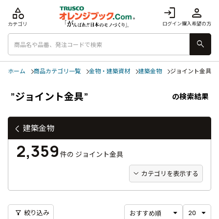
category
login
person
ログイン
購入希望の方
カテゴリ
search
ホーム
商品カテゴリ一覧
金物・建築資材
建築金物
ジョイント金具
”ジョイント金具”
の検索結果
建築金物
2,359
件の
ジョイント金具
カテゴリを表示する
filter_alt
絞り込み