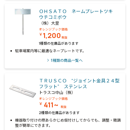
ＯＨＳＡＴＯ ネームプレートツキ
ウチコミボウ
（株）大里
オレンジブック価格
1,200
￥
税抜
1種類の在庫品があります
駐車場案内等に最適なネープレートです。
1
種類の商品一覧へ
ＴＲＵＳＣＯ “ジョイント金具２４型
フラット” ステンレス
トラスコ中山（株）
オレンジブック価格
411~
￥
税抜
2種類の在庫品があります
機器取り付けの際あらかじめ仮付けしてからでも、調整・微調
整が簡単にできます。