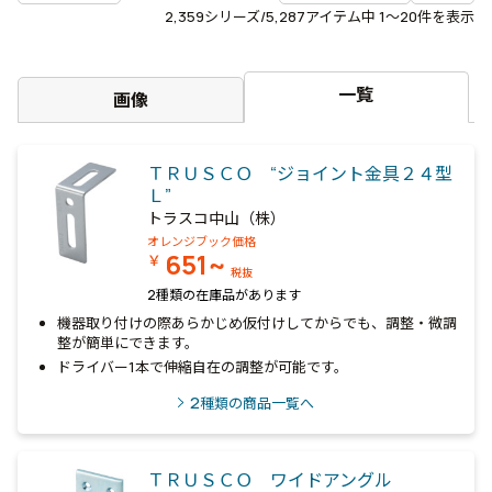
2,359
シリーズ/5,287アイテム中
1〜20
件を表示
一覧
画像
ＴＲＵＳＣＯ “ジョイント金具２４型
Ｌ”
トラスコ中山（株）
オレンジブック価格
651~
￥
税抜
2種類の在庫品があります
機器取り付けの際あらかじめ仮付けしてからでも、調整・微調
整が簡単にできます。
ドライバー1本で伸縮自在の調整が可能です。
2
種類の商品一覧へ
ＴＲＵＳＣＯ ワイドアングル