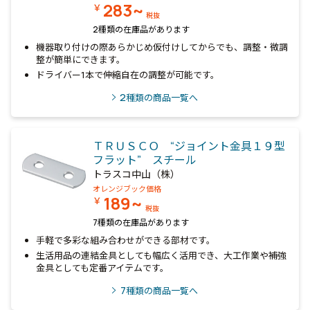
283~
￥
税抜
2種類の在庫品があります
機器取り付けの際あらかじめ仮付けしてからでも、調整・微調
整が簡単にできます。
ドライバー1本で伸縮自在の調整が可能です。
2
種類の商品一覧へ
ＴＲＵＳＣＯ “ジョイント金具１９型
フラット” スチール
トラスコ中山（株）
オレンジブック価格
189~
￥
税抜
7種類の在庫品があります
手軽で多彩な組み合わせができる部材です。
生活用品の連結金具としても幅広く活用でき、大工作業や補強
金具としても定番アイテムです。
7
種類の商品一覧へ