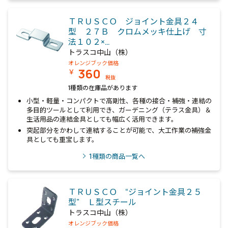
ＴＲＵＳＣＯ ジョイント金具２４
型 ２７Ｂ クロムメッキ仕上げ 寸
法１０２×…
トラスコ中山（株）
オレンジブック価格
360
￥
税抜
1種類の在庫品があります
小型・軽量・コンパクトで高剛性、各種の接合・補強・連結の
多目的ツールとして利用でき、ガーデニング（テラス金具）＆
生活用品の連結金具としても幅広く活用できます。
突起部分をかわして連結することが可能で、大工作業の補強金
具としても重宝します。
1
種類の商品一覧へ
ＴＲＵＳＣＯ “ジョイント金具２５
型” Ｌ型スチール
トラスコ中山（株）
オレンジブック価格