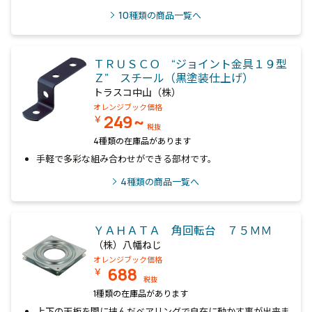
10
種類の商品一覧へ
ＴＲＵＳＣＯ “ジョイント金具１９型
Ｚ” スチール（黒塗装仕上げ）
トラスコ中山（株）
オレンジブック価格
249~
￥
税抜
4種類の在庫品があります
手軽で多彩な組み合わせができる部材です。
4
種類の商品一覧へ
ＹＡＨＡＴＡ 角回転台 ７５ＭＭ
（株）八幡ねじ
オレンジブック価格
688
￥
税抜
1種類の在庫品があります
上下の天板を間に挟んだベアリングで自在に動かす事が出来ま